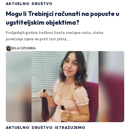
AKTUELNO
DRUŠTVO
Mogu li Trebinjci računati na popuste u
ugstiteljskim objektima?
Posljednjih godina troškovi života značajno rastu, stalna
povećanja cijena ne prati rast plata,…
JELA DŽOMBA
AKTUELNO
DRUŠTVO
ISTRAŽUJEMO