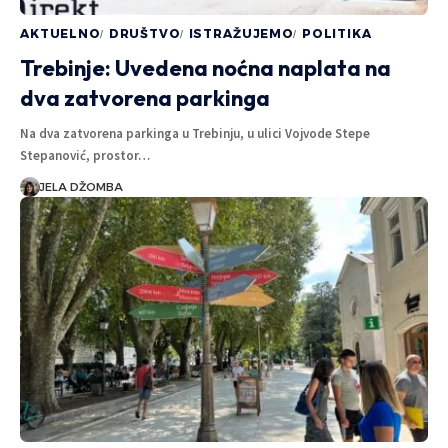
AKTUELNO
DRUŠTVO
ISTRAŽUJEMO
POLITIKA
Trebinje: Uvedena noćna naplata na
dva zatvorena parkinga
Na dva zatvorena parkinga u Trebinju, u ulici Vojvode Stepe
Stepanović, prostor…
JELA DŽOMBA