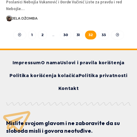
Poslanici Nebojša Vukanović i Đorđe Vučinić Liste za pravdu i red
Nebojše…
JELA DŽOMBA
1
2
…
30
31
32
33
Impressum
O nama
Uslovi i pravila korištenja
Politika korišćenja kolačića
Politika privatnosti
Kontakt
Mislite svojom glavom i ne zaboravite da su
sloboda misli i govora neotuđive.