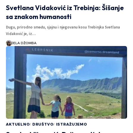
Svetlana Vidaković iz Trebinja: Šišanje
sa znakom humanosti
Dugu, prirodno smeđu, sjajnu i njegovanu kosu Trebinjka Svetlana
Vidaković je, iz…
JELA DŽOMBA
AKTUELNO
DRUŠTVO
ISTRAŽUJEMO