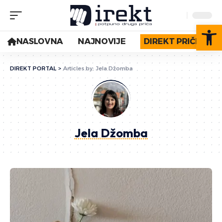
Op
NASLOVNA
NAJNOVIJE
DIREKT PRIČE
DIREKT PORTAL
>
Articles by: Jela Džomba
Jela Džomba