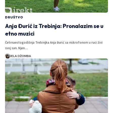
DRUŠTVO
Anja Đurić iz Trebinja: Pronalazim se u
etno muzici
Četrnaestogodišnja Trebinjka Anja Đurić sa mikrofonom u ruci živi
svoj san. Njen…
JELA DŽOMBA