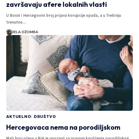
završavaju afere lokalnih vlasti
U Bosni i Hercegovini broj prijava korupcije opada, a u Trebinju
trenutno…
JELA DŽOMBA
AKTUELNO
DRUŠTVO
Hercegovaca nema na porodiljskom
Mali broj očeva u BiH je upoznat sa pravom korištenja porodiljskog