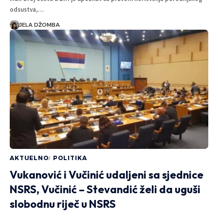
odsustva,…
JELA DŽOMBA
AKTUELNO
POLITIKA
Vukanović i Vučinić udaljeni sa sjednice
NSRS, Vučinić – Stevandić želi da uguši
slobodnu riječ u NSRS