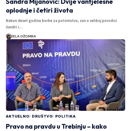
Sandra Mijanović: Dvije vantjelesne
oplodnje i četiri života
Nakon deset godina borbe za potomstvo, san o velikoj porodici
Sandri i…
JELA DŽOMBA
AKTUELNO
DRUŠTVO
POLITIKA
Pravo na pravdu u Trebinju – kako