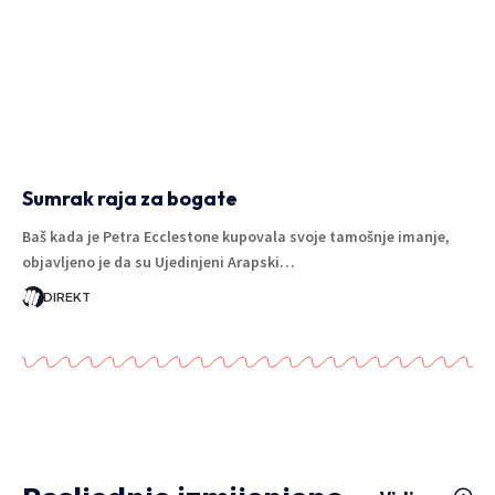
Sumrak raja za bogate
Baš kada je Petra Ecclestone kupovala svoje tamošnje imanje,
objavljeno je da su Ujedinjeni Arapski…
DIREKT