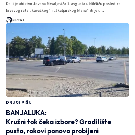
Da li je ubistvo Jovana Mrvaljevića 1. avgusta u Nikšiću posledica
krvavog rata „kavačkog“ i „škaljarskog klana“ ili je u…
DIREKT
DRUGI PIŠU
BANJALUKA:
Kružni tok čeka izbore? Gradilište
pusto, rokovi ponovo probijeni