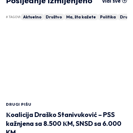
Posljednje izmijenjeno
Vidi sve
Aktuelno
Društvo
Ma, šta kažete
Politika
Drugi 
# TAGOVI:
DRUGI PIŠU
Кoalicija Draško Stanivuković – PSS
kažnjena sa 8.500 КM, SNSD sa 6.000
KM