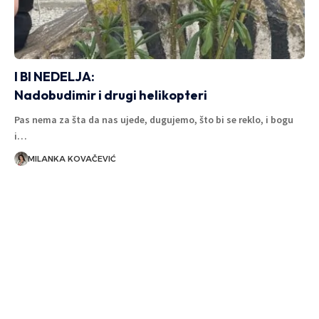
I BI NEDELJA:
Nadobudimir i drugi helikopteri
Pas nema za šta da nas ujede, dugujemo, što bi se reklo, i bogu
i…
MILANKA KOVAČEVIĆ