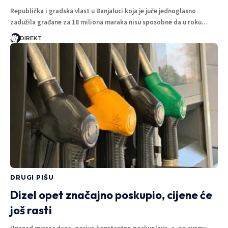
Republička i gradska vlast u Banjaluci koja je juče jednoglasno
zadužila građane za 18 miliona maraka nisu sposobne da u roku…
DIREKT
DRUGI PIŠU
Dizel opet značajno poskupio, cijene će
još rasti