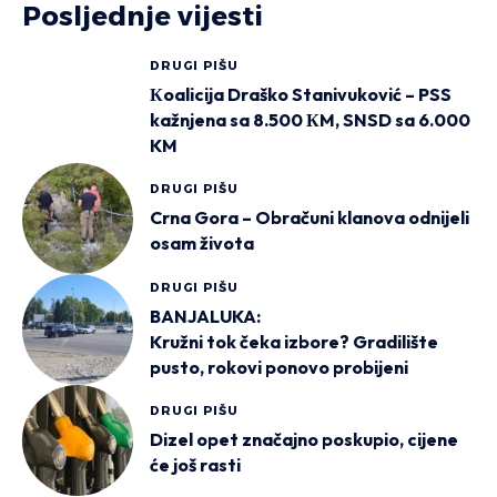
Posljednje vijesti
DRUGI PIŠU
Кoalicija Draško Stanivuković – PSS
kažnjena sa 8.500 КM, SNSD sa 6.000
KM
DRUGI PIŠU
Crna Gora – Obračuni klanova odnijeli
osam života
DRUGI PIŠU
BANJALUKA:
Kružni tok čeka izbore? Gradilište
pusto, rokovi ponovo probijeni
DRUGI PIŠU
Dizel opet značajno poskupio, cijene
će još rasti