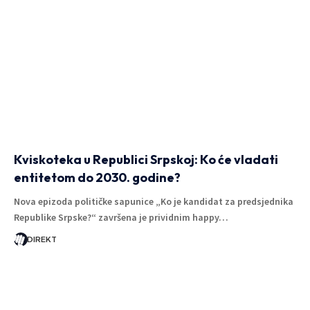
Kviskoteka u Republici Srpskoj: Ko će vladati
entitetom do 2030. godine?
Nova epizoda političke sapunice „Ko je kandidat za predsjednika
Republike Srpske?“ završena je prividnim happy…
DIREKT