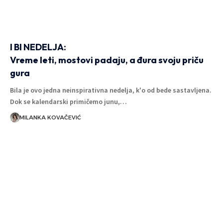
I BI NEDELJA:
Vreme leti, mostovi padaju, a đura svoju priču
gura
Bila je ovo jedna neinspirativna nedelja, k'o od bede sastavljena.
Dok se kalendarski primičemo junu,…
MILANKA KOVAČEVIĆ