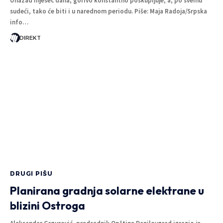
Unazad mjesec dana, gorivo konstantno poskupljuje, a, po svemu
sudeći, tako će biti i u narednom periodu. Piše: Maja Radoja/Srpska
info…
DIREKT
DRUGI PIŠU
Planirana gradnja solarne elektrane u
blizini Ostroga