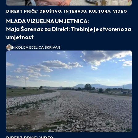
DIREKT PRIČE
DRUŠTVO
INTERVJU
KULTURA
VIDEO
MLADA VIZUELNA UMJETNICA:
Maja Šarenac za Direkt: Trebinje je stvoreno za
umjetnost
NIKOLIJA BJELICA ŠKRIVAN
DIREKT PRIČE
VIDEO