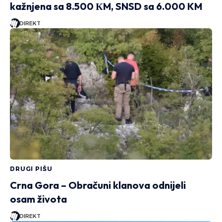
kažnjena sa 8.500 КM, SNSD sa 6.000 KM
DIREKT
DRUGI PIŠU
Crna Gora – Obračuni klanova odnijeli
osam života
DIREKT