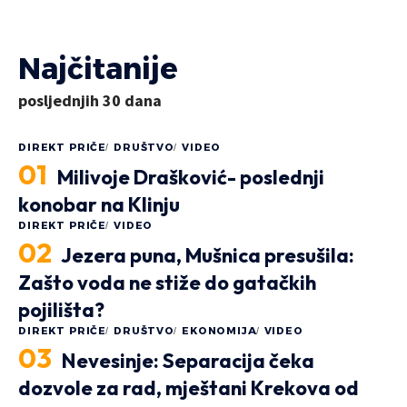
Najčitanije
posljednjih 30 dana
DIREKT PRIČE
DRUŠTVO
VIDEO
Milivoje Drašković- poslednji
konobar na Klinju
DIREKT PRIČE
VIDEO
Jezera puna, Mušnica presušila:
AKTUELNO
DIREKT PRIČE
DI
Zašto voda ne stiže do gatačkih
ČUVAJTE RAČUNE – Naplata
U
pojilišta?
RTV takse nakon 13 godina
“
DIREKT PRIČE
DRUŠTVO
EKONOMIJA
VIDEO
čekanja u ladici
G
Nevesinje: Separacija čeka
JELA DŽOMBA
3 MINUTA ČITANJA
dozvole za rad, mještani Krekova od