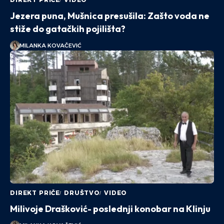
Jezera puna, Mušnica presušila: Zašto voda ne
stiže do gatačkih pojilišta?
MILANKA KOVAČEVIĆ
DIREKT PRIČE
DRUŠTVO
VIDEO
Milivoje Drašković- poslednji konobar na Klinju