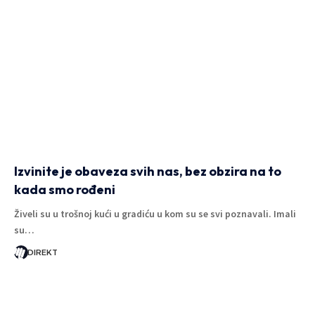
Izvinite je obaveza svih nas, bez obzira na to
kada smo rođeni
Živeli su u trošnoj kući u gradiću u kom su se svi poznavali. Imali
su…
DIREKT