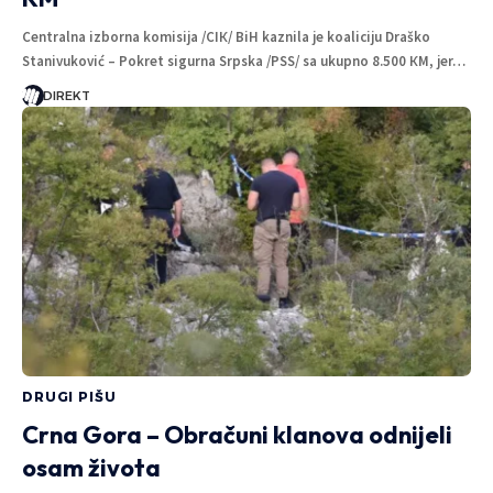
Centralna izborna komisija /CIК/ BiH kaznila je koaliciju Draško
Stanivuković – Pokret sigurna Srpska /PSS/ sa ukupno 8.500 КM, jer…
DIREKT
DRUGI PIŠU
Crna Gora – Obračuni klanova odnijeli
osam života