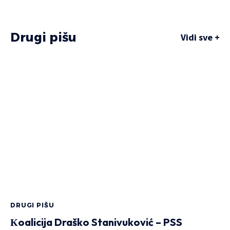
Drugi pišu
Vidi sve +
DRUGI PIŠU
Кoalicija Draško Stanivuković – PSS