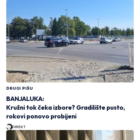
DRUGI PIŠU
BANJALUKA:
Kružni tok čeka izbore? Gradilište pusto,
rokovi ponovo probijeni
DIREKT