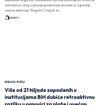
Aleksandar Grgurović, predsednik Opštine Danilovgrad izrazio je
zabrinutost zbog izdavanja građevinske dozvole za izgradnju
solarne elektrane "Bogetići", koja bi se…
DIREKT
DRUGI PIŠU
Više od 21 hiljade zaposlenih u
institucijama BiH dobiće retroaktivnu
razliku u osnovici za plate i uvećan