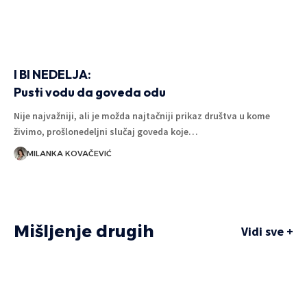
I BI NEDELJA:
Pusti vodu da goveda odu
Nije najvažniji, ali je možda najtačniji prikaz društva u kome
živimo, prošlonedeljni slučaj goveda koje…
MILANKA KOVAČEVIĆ
Mišljenje drugih
Vidi sve +