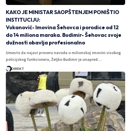
KAKO JE MINISTAR SAOPŠTENJEM PONIŠTIO
INSTITUCIJU:
Vukanović- Imovina Šehovca i porodice od 12
do 14 miliona maraka. Budimir- Šehovac svoje
dužnosti obavlja profesionalno
Umesto da najavi proveru navoda o milionskoj imovini visokog
policijskog funkcionera, Željko Budimir je unapred…
DIREKT