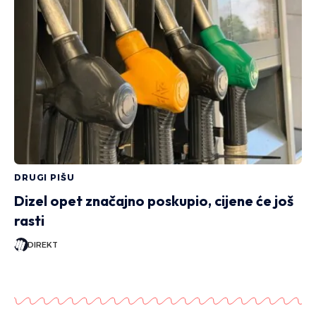
DRUGI PIŠU
Dizel opet značajno poskupio, cijene će još
rasti
DIREKT