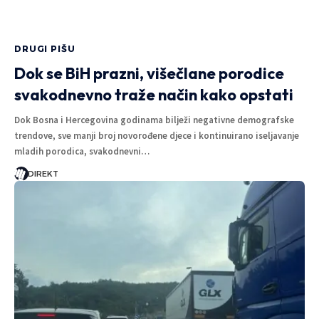
DIREKT
3 MINUTA ČITANJA
DRUGI PIŠU
Dok se BiH prazni, višečlane porodice
svakodnevno traže način kako opstati
Dok Bosna i Hercegovina godinama bilježi negativne demografske
trendove, sve manji broj novorođene djece i kontinuirano iseljavanje
mladih porodica, svakodnevni…
DIREKT