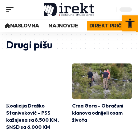
Op
NASLOVNA
NAJNOVIJE
DIREKT PRIČE
Drugi pišu
Кoalicija Draško
Crna Gora – Obračuni
Stanivuković – PSS
klanova odnijeli osam
kažnjena sa 8.500 КM,
života
SNSD sa 6.000 KM