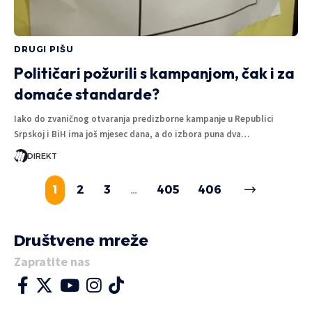
DRUGI PIŠU
Političari požurili s kampanjom, čak i za
domaće standarde?
Iako do zvaničnog otvaranja predizborne kampanje u Republici
Srpskoj i BiH ima još mjesec dana, a do izbora puna dva…
DIREKT
1
2
3
…
405
406
Društvene mreže
Zapratite nas