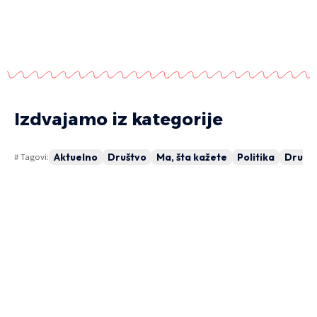
Izdvajamo iz kategorije
Aktuelno
Društvo
Ma, šta kažete
Politika
Drugi 
# Tagovi:
DRUGI PIŠU
DR
BANJALUKA:
D
Kružni tok čeka izbore?
c
Gradilište pusto, rokovi ponovo
probijeni