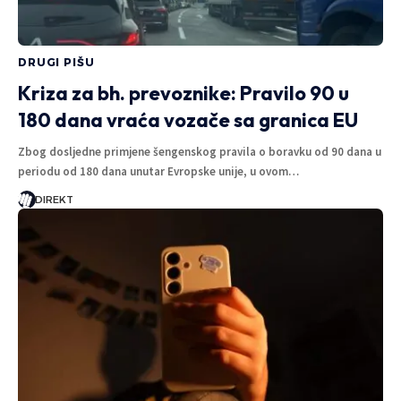
DRUGI PIŠU
Kriza za bh. prevoznike: Pravilo 90 u
180 dana vraća vozače sa granica EU
Zbog dosljedne primjene šengenskog pravila o boravku od 90 dana u
periodu od 180 dana unutar Evropske unije, u ovom…
DIREKT