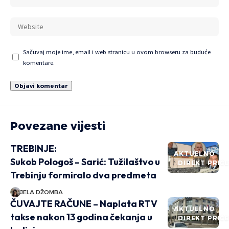
Sačuvaj moje ime, email i web stranicu u ovom browseru za buduće
komentare.
Povezane vijesti
TREBINJE:
AKTUELNO
Sukob Pologoš – Sarić: Tužilaštvo u
DIREKT PRIČ
Trebinju formiralo dva predmeta
JELA DŽOMBA
ČUVAJTE RAČUNE – Naplata RTV
AKTUELNO
takse nakon 13 godina čekanja u
DIREKT PRIČ