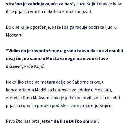
strašno je zabrinjavajuće za nas”,
kaže Kojić i dodaje kako
ih je pljačka vratila nekoliko koraka unazad.
Dok ne krije ogorčenje, kaže i da ga raduje podrška ljudi u
Mostaru.
“Vidim da je raspoloženje u gradu takvo da su svi osudili
ovaj čin, ne samo u Mostaru nego na nivou čitave
države”,
kaže Kojić.
Nekoliko stotina metara dalje od Saborne crkve, u
kancelarijama Medžlisa Islamske zajednice u Mostaru,
efendija Dino Maksumić bio je jedan od prvih koji su osudili
pljačku i uputio poruku podrške svom prijatelju Kojiću.
Prvo što nas pita jeste
“da li se Duško smirio”.