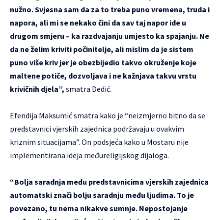
nužno. Svjesna sam da za to treba puno vremena, truda i
napora, ali mi se nekako čini da sav taj napor ide u
drugom smjeru – ka razdvajanju umjesto ka spajanju. Ne
da ne želim kriviti počinitelje, ali mislim da je sistem
puno više kriv jer je obezbijedio takvo okruženje koje
maltene potiče, dozvoljava i ne kažnjava takvu vrstu
krivičnih djela”,
smatra Dedić.
Efendija Maksumić smatra kako je “neizmjerno bitno da se
predstavnici vjerskih zajednica podržavaju u ovakvim
kriznim situacijama”. On podsjeća kako u Mostaru nije
implementirana ideja međureligijskog dijaloga.
“Bolja saradnja među predstavnicima vjerskih zajednica
automatski znači bolju saradnju među ljudima. To je
povezano, tu nema nikakve sumnje. Nepostojanje