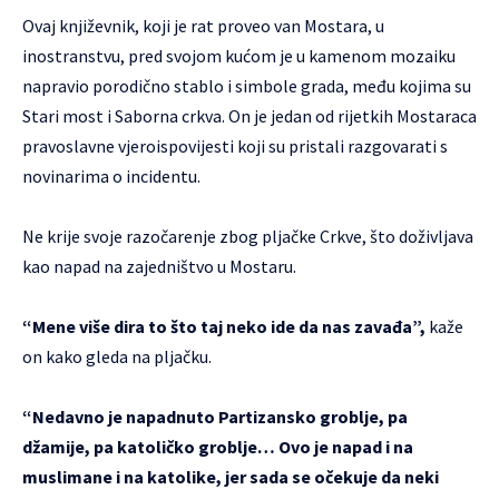
Ovaj književnik, koji je rat proveo van Mostara, u
inostranstvu, pred svojom kućom je u kamenom mozaiku
napravio porodično stablo i simbole grada, među kojima su
Stari most i Saborna crkva. On je jedan od rijetkih Mostaraca
pravoslavne vjeroispovijesti koji su pristali razgovarati s
novinarima o incidentu.
Ne krije svoje razočarenje zbog pljačke Crkve, što doživljava
kao napad na zajedništvo u Mostaru.
“Mene više dira to što taj neko ide da nas zavađa”,
kaže
on kako gleda na pljačku.
“Nedavno je napadnuto Partizansko groblje, pa
džamije, pa katoličko groblje… Ovo je napad i na
muslimane i na katolike, jer sada se očekuje da neki