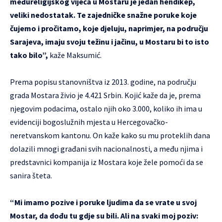
međureligijskog vijeća u Mostaru je jedan hendikep,
veliki nedostatak. Te zajedničke snažne poruke koje
čujemo i pročitamo, koje djeluju, naprimjer, na području
Sarajeva, imaju svoju težinu i jačinu, u Mostaru bi to isto
tako bilo”,
kaže Maksumić.
Prema popisu stanovništva iz 2013. godine, na području
grada Mostara živio je 4.421 Srbin. Kojić kaže da je, prema
njegovim podacima, ostalo njih oko 3.000, koliko ih ima u
evidenciji bogoslužnih mjesta u Hercegovačko-
neretvanskom kantonu. On kaže kako su mu proteklih dana
dolazili mnogi građani svih nacionalnosti, a među njima i
predstavnici kompanija iz Mostara koje žele pomoći da se
sanira šteta.
“Mi imamo pozive i poruke ljudima da se vrate u svoj
Mostar, da dođu tu gdje su bili. Ali na svaki moj poziv: