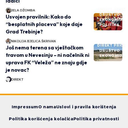
ladici
DIREKT PRIČE
JELA DŽOMBA
DRUŠTVO
Usvojen pravilnik: Kako do
EKONOMIJA
“besplatnih placeva” koje daje
POLITIKA
Grad Trebinje?
NIKOLIJA BJELICA ŠKRIVAN
DIREKT PRIČE
Još nema terena sa vještačkom
DRUŠTVO
travom u Nevesinju – ni načelnik ni
EKONOMIJA
uprava FK “Veleža” ne znaju gdje
je novac?
DIREKT
Impressum
O nama
Uslovi i pravila korištenja
Politika korišćenja kolačića
Politika privatnosti