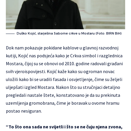
Duško Kojić, starješina Saborne crkve u Mostaru (Foto: BIRN BiH)
Dok nam pokazuje pokidane kablove u glavnoj razvodnoj
kutiji, Kojić nas podsjeća kako je Crkva simbol i razglednica
Mostara, čijoj su se obnovi od 2010. godine radovali građani
svih vjeroispovijesti. Kojić kaže kako su ogroman novac
uložili kako bi se uradili fasada i osvjetljenje, čime su željeli
uljepšati izgled Mostara. Nakon što su stručnjaci detaljno
pregledali nastale štete, konstatovano je da su prekinuta
uzemljenja gromobrana, čime je boravak u ovome hramu
postao nesiguran.
“To što ona sada ne svijetli i što se ne čuju njena zvona,