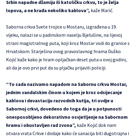
Srbin napadne džamiju ili katoličku crkvu, to je želja
lopova, a ne krađa nekoliko kablova”,
kaže Marić.
Saborna crkva Svete trojice u Mostaru, izgrađena u 19.
vijeku, nalazi se u padinskom naselju Bjelušine, na lijevoj
strani magistralnog puta, koji kroz Mostar vodi do granice s
Hrvatskom. Starješina ovog pravoslavnog hrama Duško
Kojić kaže kako je hram opljačkan deset puta u ovoj godini,
ali da je ovo prvi put da su pljačku prijavili policiji.
“To sada nazivamo napadom na Sabornu crkvu Mostar,
jednim vandalskim činom u kojem je kroz odsijecanje
kablova i devastaciju razvodnih kutija, tri ovdje u
Sabornoj crkvi, dovedeno do toga da je u potpunosti
onesposobljeno dekorativno osvjetljenje na Sabornom
hramu i obustavljen rad zvona”,
kaže Kojić dok nam
otvara vrata Crkve i dodaje kako će sanacija biti dugotrajna i