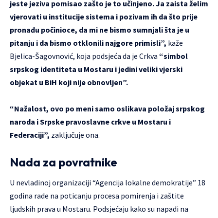
jeste jeziva pomisao zašto je to učinjeno. Ja zaista želim
vjerovati u institucije sistema i pozivam ih da što prije
pronađu počinioce, da mi ne bismo sumnjali šta je u
pitanju i da bismo otklonili najgore primisli”,
kaže
Bjelica-Šagovnović, koja podsjeća da je Crkva
“simbol
srpskog identiteta u Mostaru i jedini veliki vjerski
objekat u BiH koji nije obnovljen”.
“Nažalost, ovo po meni samo oslikava položaj srpskog
naroda i Srpske pravoslavne crkve u Mostaru i
Federaciji”,
zaključuje ona.
Nada za povratnike
U nevladinoj organizaciji “Agencija lokalne demokratije” 18
godina rade na poticanju procesa pomirenja i zaštite
ljudskih prava u Mostaru. Podsjećaju kako su napadi na