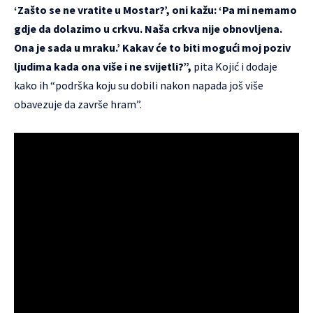
‘Zašto se ne vratite u Mostar?’, oni kažu: ‘Pa mi nemamo
gdje da dolazimo u crkvu. Naša crkva nije obnovljena.
Ona je sada u mraku.’ Kakav će to biti mogući moj poziv
ljudima kada ona više i ne svijetli?”,
pita Kojić i dodaje
kako ih “podrška koju su dobili nakon napada još više
obavezuje da završe hram”.