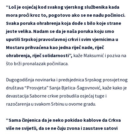
“Loš je osjećaj kod svakog vjerskog službenika kada
mora proći kroz to, pogotovo ako se ne nađu počinioci.
Svaka poruka ohrabrenja koja dođe s bilo koje strane
jeste velika. Nadam se da je naša poruka koju smo
uputili Srpskoj pravoslavnoj crkvi i svim vjernicima u
Mostaru prihvaćena kao jedna riječ nade, riječ
ohrabrenja, riječ solidarnosti”,
kaže Maksumić i poziva na
što brži pronalazak počinilaca.
Dugogodišnja novinarka i predsjednica Srpskog prosvjetnog
društava “Prosvjeta” Sanja Bjelica-Šagovnović, kaže kako je
devastacija Saborne crkve probudila osjećaj tuge i
razočarenja u svakom Srbinu u ovome gradu.
“Sama činjenica da je neko pokidao kablove da Crkva
više ne svijetli, da se ne čuju zvona i zaustave satovi