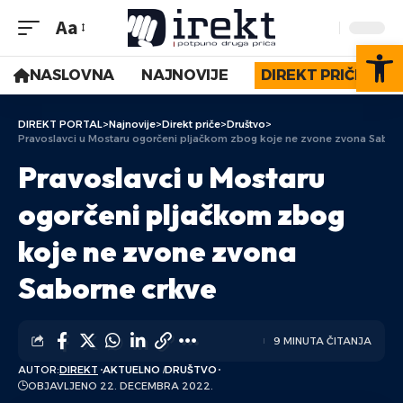
Aa
Op
NASLOVNA
NAJNOVIJE
DIREKT PRIČE
DIREKT PORTAL
>
Najnovije
>
Direkt priče
>
Društvo
>
Pravoslavci u Mostaru ogorčeni pljačkom zbog koje ne zvone zvona Sabor
Pravoslavci u Mostaru
ogorčeni pljačkom zbog
koje ne zvone zvona
Saborne crkve
9 MINUTA ČITANJA
AUTOR:
DIREKT
AKTUELNO
DRUŠTVO
OBJAVLJENO 22. DECEMBRA 2022.