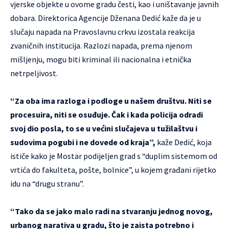
vjerske objekte u ovome gradu česti, kao i uništavanje javnih
dobara. Direktorica Agencije Dženana Dedić kaže da je u
slučaju napada na Pravoslavnu crkvu izostala reakcija
zvaničnih institucija. Razlozi napada, prema njenom
mišljenju, mogu biti kriminal ili nacionalna i etnička
netrpeljivost.
“Za oba ima razloga i podloge u našem društvu. Niti se
procesuira, niti se osuđuje. Čak i kada policija odradi
svoj dio posla, to se u većini slučajeva u tužilaštvu i
sudovima pogubi i ne dovede od kraja”,
kaže Dedić, koja
ističe kako je Mostar podijeljen grad s “duplim sistemom od
vrtića do fakulteta, pošte, bolnice”, u kojem građani rijetko
idu na “drugu stranu”.
“Tako da se jako malo radi na stvaranju jednog novog,
urbanog narativa u gradu, što je zaista potrebno i