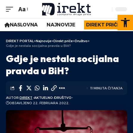
Aa
Op
NASLOVNA
NAJNOVIJE
DIREKT PRIČE
DIREKT PORTAL
>
Najnovije
>
Direkt priče
>
Društvo
>
Gdje je nestala socijalna pravda u BiH?
Gdje je nestala socijalna
pravda u BiH?
11 MINUTA ČITANJA
AUTOR:
DIREKT
AKTUELNO
DRUŠTVO
OBJAVLJENO 22. FEBRUARA 2022.