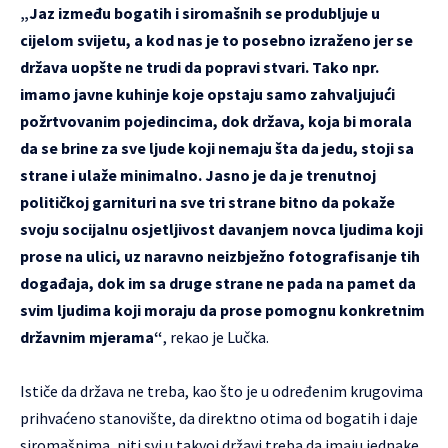
„Jaz između bogatih i siromašnih se produbljuje u
cijelom svijetu, a kod nas je to posebno izraženo jer se
država uopšte ne trudi da popravi stvari. Tako npr.
imamo javne kuhinje koje opstaju samo zahvaljujući
požrtvovanim pojedincima, dok država, koja bi morala
da se brine za sve ljude koji nemaju šta da jedu, stoji sa
strane i ulaže minimalno. Jasno je da je trenutnoj
političkoj garnituri na sve tri strane bitno da pokaže
svoju socijalnu osjetljivost davanjem novca ljudima koji
prose na ulici, uz naravno neizbježno fotografisanje tih
događaja, dok im sa druge strane ne pada na pamet da
svim ljudima koji moraju da prose pomognu konkretnim
državnim mjerama“
, rekao je Lučka.
Ističe da država ne treba, kao što je u određenim krugovima
prihvaćeno stanovište, da direktno otima od bogatih i daje
siromašnima, niti svi u takvoj državi treba da imaju jednake