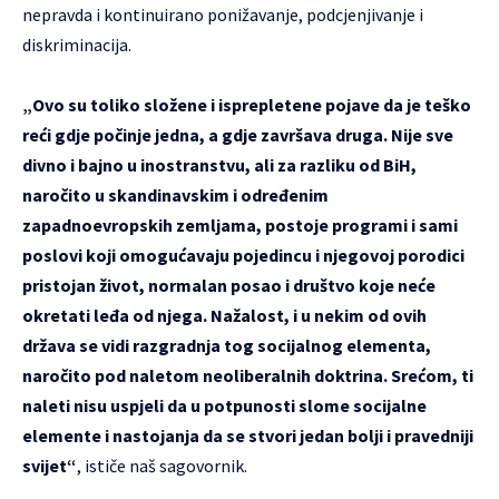
nepravda i kontinuirano ponižavanje, podcjenjivanje i
diskriminacija.
„Ovo su toliko složene i isprepletene pojave da je teško
reći gdje počinje jedna, a gdje završava druga. Nije sve
divno i bajno u inostranstvu, ali za razliku od BiH,
naročito u skandinavskim i određenim
zapadnoevropskih zemljama, postoje programi i sami
poslovi koji omogućavaju pojedincu i njegovoj porodici
pristojan život, normalan posao i društvo koje neće
okretati leđa od njega. Nažalost, i u nekim od ovih
država se vidi razgradnja tog socijalnog elementa,
naročito pod naletom neoliberalnih doktrina. Srećom, ti
naleti nisu uspjeli da u potpunosti slome socijalne
elemente i nastojanja da se stvori jedan bolji i pravedniji
svijet“
, ističe naš sagovornik.