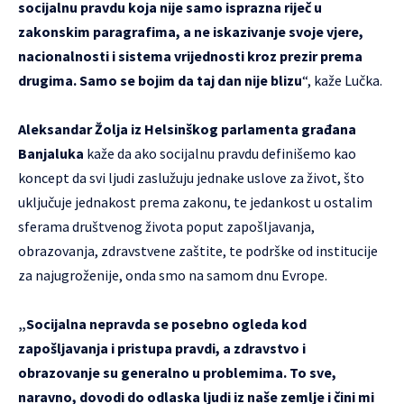
socijalnu pravdu koja nije samo isprazna riječ u
zakonskim paragrafima, a ne iskazivanje svoje vjere,
nacionalnosti i sistema vrijednosti kroz prezir prema
drugima. Samo se bojim da taj dan nije blizu
“, kaže Lučka.
Aleksandar Žolja iz Helsinškog parlamenta građana
Banjaluka
kaže da ako socijalnu pravdu definišemo kao
koncept da svi ljudi zaslužuju jednake uslove za život, što
uključuje jednakost prema zakonu, te jedankost u ostalim
sferama društvenog života poput zapošljavanja,
obrazovanja, zdravstvene zaštite, te podrške od institucije
za najugroženije, onda smo na samom dnu Evrope.
„Socijalna nepravda se posebno ogleda kod
zapošljavanja i pristupa pravdi, a zdravstvo i
obrazovanje su generalno u problemima. To sve,
naravno, dovodi do odlaska ljudi iz naše zemlje i čini mi