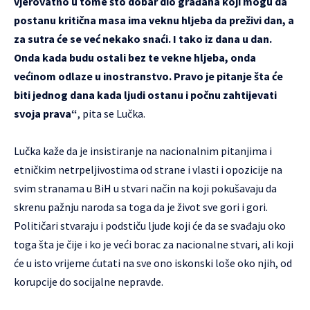
vjerovatno u tome što dobar dio građana koji mogu da
postanu kritična masa ima veknu hljeba da preživi dan, a
za sutra će se već nekako snaći. I tako iz dana u dan.
Onda kada budu ostali bez te vekne hljeba, onda
većinom odlaze u inostranstvo. Pravo je pitanje šta će
biti jednog dana kada ljudi ostanu i počnu zahtijevati
svoja prava“
, pita se Lučka.
Lučka kaže da je insistiranje na nacionalnim pitanjima i
etničkim netrpeljivostima od strane i vlasti i opozicije na
svim stranama u BiH u stvari način na koji pokušavaju da
skrenu pažnju naroda sa toga da je život sve gori i gori.
Političari stvaraju i podstiču ljude koji će da se svađaju oko
toga šta je čije i ko je veći borac za nacionalne stvari, ali koji
će u isto vrijeme ćutati na sve ono iskonski loše oko njih, od
korupcije do socijalne nepravde.