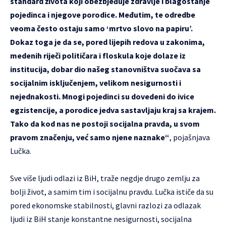
standard života koji obezbjeđuje zdravlje i blagostanje
pojedinca i njegove porodice. Međutim, te odredbe
veoma često ostaju samo ‘mrtvo slovo na papiru’.
Dokaz toga je da se, pored lijepih redova u zakonima,
medenih riječi političara i floskula koje dolaze iz
institucija, dobar dio našeg stanovništva suočava sa
socijalnim isključenjem, velikom nesigurnosti i
nejednakosti. Mnogi pojedinci su dovedeni do ivice
egzistencije, a porodice jedva sastavljaju kraj sa krajem.
Tako da kod nas ne postoji socijalna pravda, u svom
pravom značenju, već samo njene naznake“
, pojašnjava
Lučka.
Sve više ljudi odlazi iz BiH, traže negdje drugo zemlju za
bolji život, a samim tim i socijalnu pravdu. Lučka ističe da su
pored ekonomske stabilnosti, glavni razlozi za odlazak
ljudi iz BiH stanje konstantne nesigurnosti, socijalna