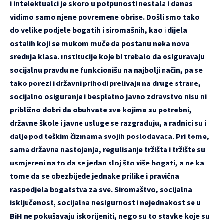
i intelektualci je skoro u potpunosti nestala i danas
vidimo samo njene povremene obrise. Došli smo tako
do velike podjele bogatih i siromašnih, kao i dijela
ostalih koji se mukom muče da postanu neka nova
srednja klasa. Institucije koje bi trebalo da osiguravaju
socijalnu pravdu ne funkcionišu na najbolji način, pa se
tako porezi i državni prihodi prelivaju na druge strane,
socijalno osiguranje i besplatno javno zdravstvo nisu ni
približno dobri da obuhvate sve kojima su potrebni,
državne škole i javne usluge se razgrađuju, a radnici su i
dalje pod teškim čizmama svojih poslodavaca. Pri tome,
sama državna nastojanja, regulisanje tržišta i tržište su
usmjereni na to da se jedan sloj što više bogati, a ne ka
tome da se obezbijede jednake prilike i pravična
raspodjela bogatstva za sve. Siromaštvo, socijalna
isključenost, socijalna nesigurnost i nejednakost se u
BiH ne pokušavaju iskorijeniti, nego su to stavke koje su