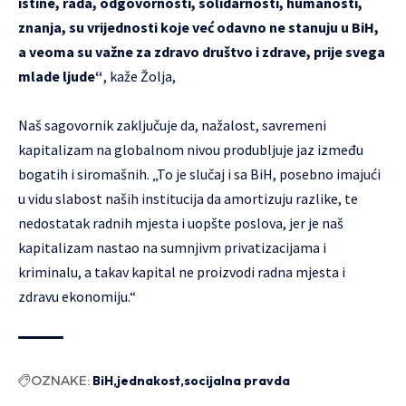
istine, rada, odgovornosti, solidarnosti, humanosti,
znanja, su vrijednosti koje već odavno ne stanuju u BiH,
a veoma su važne za zdravo društvo i zdrave, prije svega
mlade ljude“
, kaže Žolja,
Naš sagovornik zaključuje da, nažalost, savremeni
kapitalizam na globalnom nivou produbljuje jaz između
bogatih i siromašnih. „To je slučaj i sa BiH, posebno imajući
u vidu slabost naših institucija da amortizuju razlike, te
nedostatak radnih mjesta i uopšte poslova, jer je naš
kapitalizam nastao na sumnjivm privatizacijama i
kriminalu, a takav kapital ne proizvodi radna mjesta i
zdravu ekonomiju.“
OZNAKE:
BiH
jednakost
socijalna pravda