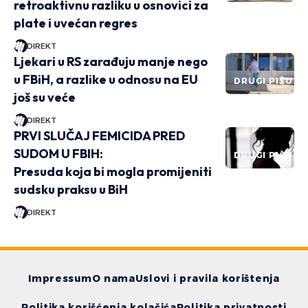
retroaktivnu razliku u osnovici za
plate i uvećan regres
DIREKT
Ljekari u RS zarađuju manje nego
u FBiH, a razlike u odnosu na EU
DRUGI PIŠU
još su veće
DIREKT
PRVI SLUČAJ FEMICIDA PRED
SUDOM U FBIH:
DRUGI PIŠU
Presuda koja bi mogla promijeniti
sudsku praksu u BiH
DIREKT
Impressum
O nama
Uslovi i pravila korištenja
Politika korišćenja kolačića
Politika privatnosti