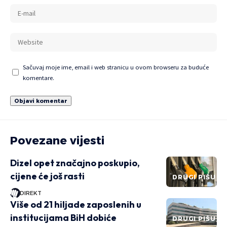
Sačuvaj moje ime, email i web stranicu u ovom browseru za buduće
komentare.
Povezane vijesti
Dizel opet značajno poskupio,
cijene će još rasti
DRUGI PIŠU
DIREKT
Više od 21 hiljade zaposlenih u
institucijama BiH dobiće
DRUGI PIŠU