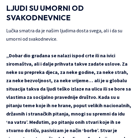
LJUDI SU UMORNI OD
SVAKODNEVNICE
Lučka smatra da je našim ljudima dosta svega, ali i da su
umorni od svakodnevice.
„Dobar dio građana se nalazi ispod crte ili na ivici
siromaštva, ali i dalje prihvata takve zadate uslove. Za
neke su prepreka djeca, za neke godine, za neke strah,
za neke bezvoljnost, za neke vrijeme… ali je u globalu
situacija takva da ljudi teško izlaze na ulicu ili se bore sa
vlastima za socijalno pravednije društvo. Kada su u
pitanju teme koje ih ne hrane, poput velikih nacionalnih,
državnih i stranačkih pitanja, mnogi su spremni da idu
‘na vatru’. Međutim, po pitanju onih stvari koje ih se
stvarno dotiču, pasivizam je način ‘borbe’. Stvar je