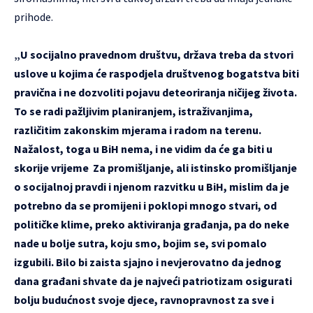
prihode.
„U socijalno pravednom društvu, država treba da stvori
uslove u kojima će raspodjela društvenog bogatstva biti
pravična i ne dozvoliti pojavu deteoriranja ničijeg života.
To se radi pažljivim planiranjem, istraživanjima,
različitim zakonskim mjerama i radom na terenu.
Nažalost, toga u BiH nema, i ne vidim da će ga biti u
skorije vrijeme Za promišljanje, ali istinsko promišljanje
o socijalnoj pravdi i njenom razvitku u BiH, mislim da je
potrebno da se promijeni i poklopi mnogo stvari, od
političke klime, preko aktiviranja građanja, pa do neke
nade u bolje sutra, koju smo, bojim se, svi pomalo
izgubili. Bilo bi zaista sjajno i nevjerovatno da jednog
dana građani shvate da je najveći patriotizam osigurati
bolju budućnost svoje djece, ravnopravnost za sve i