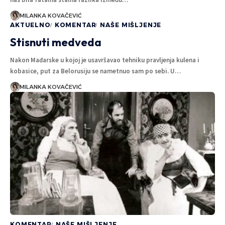
MILANKA KOVAČEVIĆ
AKTUELNO
KOMENTAR
NAŠE MIŠLJENJE
Stisnuti medveda
Nakon Mađarske u kojoj je usavršavao tehniku pravljenja kulena i
kobasice, put za Belorusiju se nametnuo sam po sebi. U…
MILANKA KOVAČEVIĆ
KOMENTAR
NAŠE MIŠLJENJE