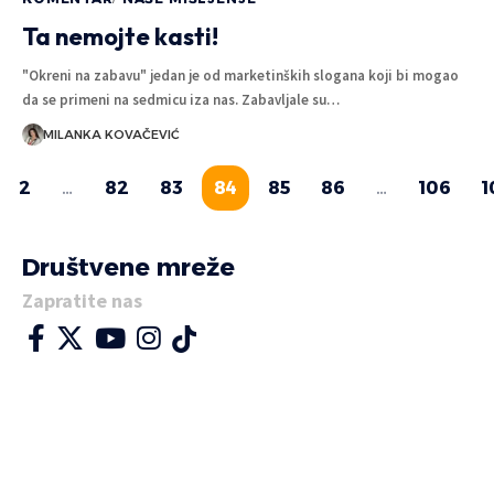
Ta nemojte kasti!
"Okreni na zabavu" jedan je od marketinških slogana koji bi mogao
da se primeni na sedmicu iza nas. Zabavljale su…
MILANKA KOVAČEVIĆ
2
…
82
83
84
85
86
…
106
1
Društvene mreže
Zapratite nas