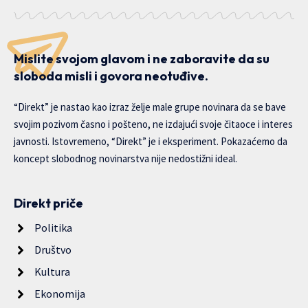
Mislite svojom glavom i ne zaboravite da su
sloboda misli i govora neotuđive.
“Direkt” je nastao kao izraz želje male grupe novinara da se bave
svojim pozivom časno i pošteno, ne izdajući svoje čitaoce i interes
javnosti. Istovremeno, “Direkt” je i eksperiment. Pokazaćemo da
koncept slobodnog novinarstva nije nedostižni ideal.
Direkt priče
Politika
Društvo
Kultura
Ekonomija