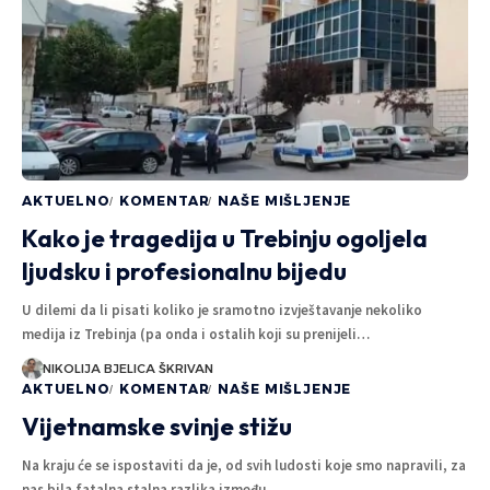
I BI NEDELJA:
I
Vreme leti, mostovi padaju, a
P
đura svoju priču gura
MILANKA KOVAČEVIĆ
5 MINUTA ČITANJA
AKTUELNO
KOMENTAR
NAŠE MIŠLJENJE
Kako je tragedija u Trebinju ogoljela
ljudsku i profesionalnu bijedu
U dilemi da li pisati koliko je sramotno izvještavanje nekoliko
medija iz Trebinja (pa onda i ostalih koji su prenijeli…
NIKOLIJA BJELICA ŠKRIVAN
AKTUELNO
KOMENTAR
NAŠE MIŠLJENJE
Vijetnamske svinje stižu
Na kraju će se ispostaviti da je, od svih ludosti koje smo napravili, za
nas bila fatalna stalna razlika između…