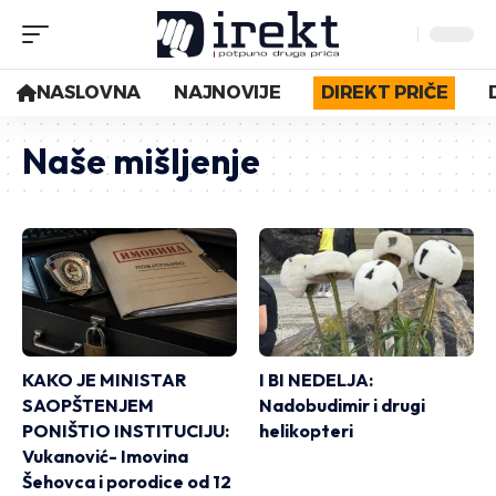
NASLOVNA
NAJNOVIJE
DIREKT PRIČE
Naše mišljenje
KAKO JE MINISTAR
I BI NEDELJA:
SAOPŠTENJEM
Nadobudimir i drugi
PONIŠTIO INSTITUCIJU:
helikopteri
Vukanović- Imovina
Šehovca i porodice od 12