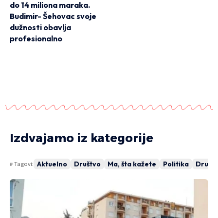
do 14 miliona maraka.
Budimir- Šehovac svoje
dužnosti obavlja
profesionalno
Izdvajamo iz kategorije
Aktuelno
Društvo
Ma, šta kažete
Politika
Drugi 
# Tagovi:
DIREKT PRIČE
NAŠE MIŠLJENJE
DI