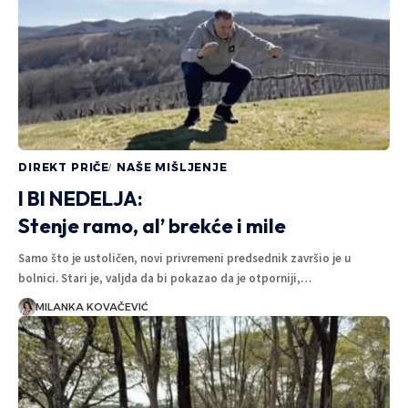
I BI NEDELJA:
I
Vreme leti, mostovi padaju, a
P
đura svoju priču gura
MILANKA KOVAČEVIĆ
5 MINUTA ČITANJA
DIREKT PRIČE
NAŠE MIŠLJENJE
I BI NEDELJA:
Stenje ramo, al’ brekće i mile
Samo što je ustoličen, novi privremeni predsednik završio je u
bolnici. Stari je, valjda da bi pokazao da je otporniji,…
MILANKA KOVAČEVIĆ