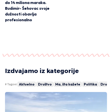
do 14 miliona maraka.
Budimir- Šehovac svoje
dužnosti obavlja
profesionalno
Izdvajamo iz kategorije
Aktuelno
Društvo
Ma, šta kažete
Politika
Drugi 
# Tagovi:
DIREKT PRIČE
NAŠE MIŠLJENJE
DI