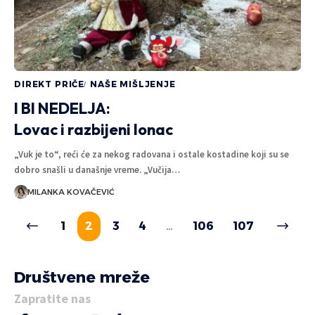
DIREKT PRIČE
NAŠE MIŠLJENJE
I BI NEDELJA:
Lovac i razbijeni lonac
„Vuk je to“, reći će za nekog radovana i ostale kostadine koji su se
dobro snašli u današnje vreme. „Vučija…
MILANKA KOVAČEVIĆ
1
2
3
4
…
106
107
Društvene mreže
Zapratite nas