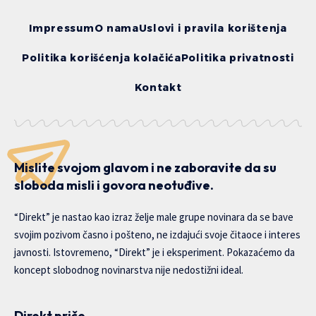
Impressum
O nama
Uslovi i pravila korištenja
Politika korišćenja kolačića
Politika privatnosti
Kontakt
Mislite svojom glavom i ne zaboravite da su
sloboda misli i govora neotuđive.
“Direkt” je nastao kao izraz želje male grupe novinara da se bave
svojim pozivom časno i pošteno, ne izdajući svoje čitaoce i interes
javnosti. Istovremeno, “Direkt” je i eksperiment. Pokazaćemo da
koncept slobodnog novinarstva nije nedostižni ideal.
Direkt priče