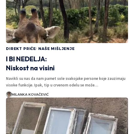
DIREKT PRIČE
NAŠE MIŠLJENJE
I BI NEDELJA:
Niskost na visini
Navikli su nas da nam pamet sole svakojake persone koje zauzimaju
visoke funkcije. Ipak, tip u crvenom odelu se može…
MILANKA KOVAČEVIĆ