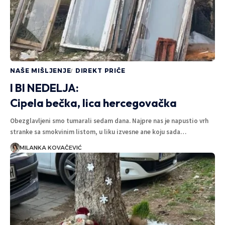
NAŠE MIŠLJENJE
DIREKT PRIČE
I BI NEDELJA:
Cipela bečka, lica hercegovačka
Obezglavljeni smo tumarali sedam dana. Najpre nas je napustio vrh
stranke sa smokvinim listom, u liku izvesne ane koju sada…
MILANKA KOVAČEVIĆ