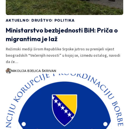
AKTUELNO
DRUŠTVO
POLITIKA
Ministarstvo bezbjednosti BiH: Priča o
migrantima je laž
Režimski mediji širom Republike Srpske jutros su prenijeli vijest
beogradskih “Večernjih novosti” u kojoj se, između ostalog, navodi
da će…
NIKOLIJA BJELICA ŠKRIVAN