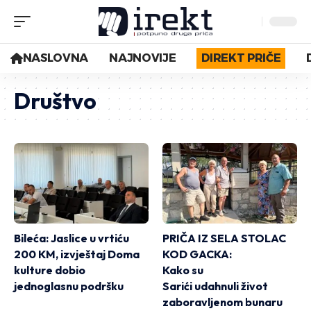
NASLOVNA
NAJNOVIJE
DIREKT PRIČE
Društvo
Bileća: Jaslice u vrtiću
PRIČA IZ SELA STOLAC
200 KM, izvještaj Doma
KOD GACKA:
kulture dobio
Kako su
jednoglasnu podršku
Sarići udahnuli život
zaboravljenom bunaru