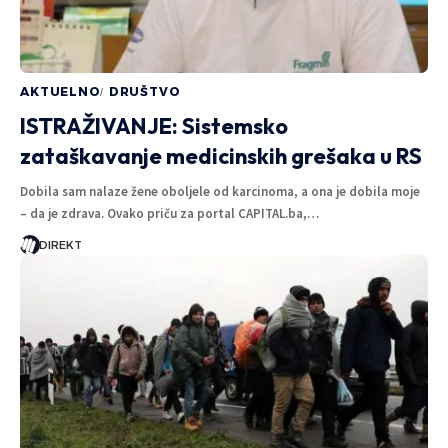
g
NIKOLIJA BJELICA ŠKRIVAN
6 MINUTA ČITANJA
AKTUELNO
DRUŠTVO
ISTRAŽIVANJE: Sistemsko
zataškavanje medicinskih grešaka u RS
Dobila sam nalaze žene oboljele od karcinoma, a ona je dobila moje
– da je zdrava. Ovako priču za portal CAPITAL.ba,…
DIREKT