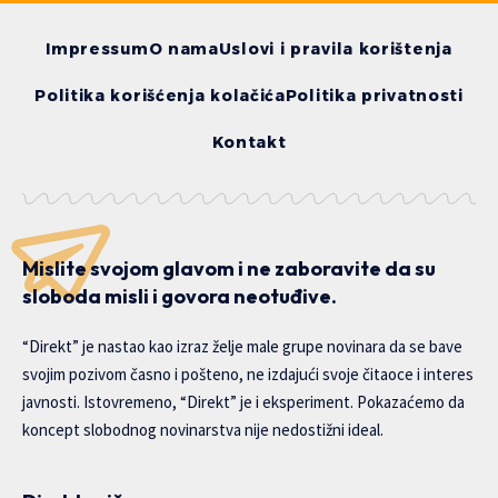
Impressum
O nama
Uslovi i pravila korištenja
Politika korišćenja kolačića
Politika privatnosti
Kontakt
Mislite svojom glavom i ne zaboravite da su
sloboda misli i govora neotuđive.
“Direkt” je nastao kao izraz želje male grupe novinara da se bave
svojim pozivom časno i pošteno, ne izdajući svoje čitaoce i interes
javnosti. Istovremeno, “Direkt” je i eksperiment. Pokazaćemo da
koncept slobodnog novinarstva nije nedostižni ideal.