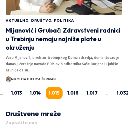
AKTUELNO
DRUŠTVO
POLITIKA
Mijanović i Grubač: Zdravstveni radnici
u Trebinju nemaju najniže plate u
okruženju
Vaso Mijanović, direktor trebinjskog Doma zdravlja, demantovao je
danas jučerašnje navode PDP-ovih odbornika Saše Borjana i Ljubiše
Krunića da su…
NIKOLIJA BJELICA ŠKRIVAN
…
1.013
1.014
1.015
1.016
1.017
…
1.03
Društvene mreže
Zapratite nas