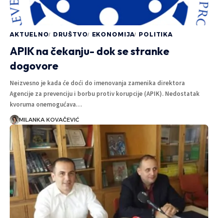
AKTUELNO
DRUŠTVO
EKONOMIJA
POLITIKA
APIK na čekanju- dok se stranke
dogovore
Neizvesno je kada će doći do imenovanja zamenika direktora
Agencije za prevenciju i borbu protiv korupcije (APIK). Nedostatak
kvoruma onemogućava…
MILANKA KOVAČEVIĆ