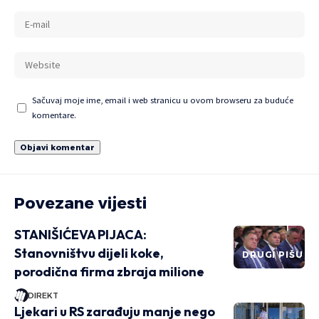
Sačuvaj moje ime, email i web stranicu u ovom browseru za buduće
komentare.
Povezane vijesti
STANIŠIĆEVA PIJACA:
Stanovništvu dijeli koke,
DRUGI PIŠU
porodična firma zbraja milione
DIREKT
Ljekari u RS zarađuju manje nego