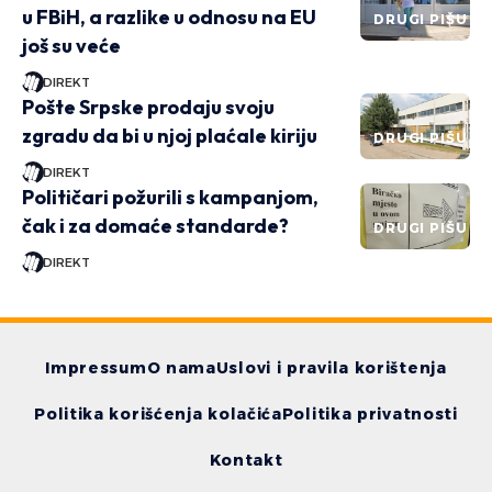
u FBiH, a razlike u odnosu na EU
DRUGI PIŠU
još su veće
DIREKT
Pošte Srpske prodaju svoju
zgradu da bi u njoj plaćale kiriju
DRUGI PIŠU
DIREKT
Političari požurili s kampanjom,
čak i za domaće standarde?
DRUGI PIŠU
DIREKT
Impressum
O nama
Uslovi i pravila korištenja
Politika korišćenja kolačića
Politika privatnosti
Kontakt