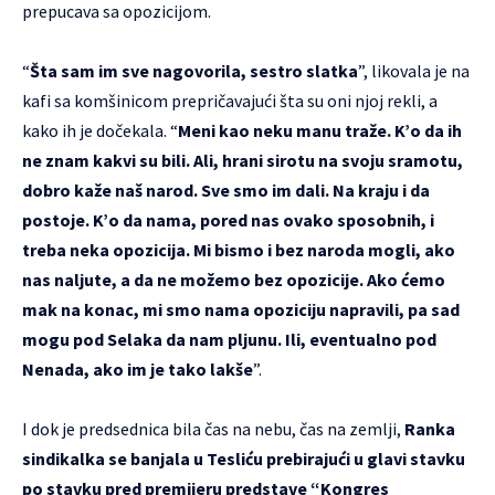
prepucava sa opozicijom.
“
Šta sam im sve nagovorila, sestro slatka
”, likovala je na
kafi sa komšinicom prepričavajući šta su oni njoj rekli, a
kako ih je dočekala. “
Meni kao neku manu traže. K’o da ih
ne znam kakvi su bili. Ali, hrani sirotu na svoju sramotu,
dobro kaže naš narod. Sve smo im dali. Na kraju i da
postoje. K’o da nama, pored nas ovako sposobnih, i
treba neka opozicija. Mi bismo i bez naroda mogli, ako
nas naljute, a da ne možemo bez opozicije. Ako ćemo
mak na konac, mi smo nama opoziciju napravili, pa sad
mogu pod Selaka da nam pljunu. Ili, eventualno pod
Nenada, ako im je tako lakše
”.
I dok je predsednica bila čas na nebu, čas na zemlji,
Ranka
sindikalka se banjala u Tesliću prebirajući u glavi stavku
po stavku pred premijeru predstave “Kongres