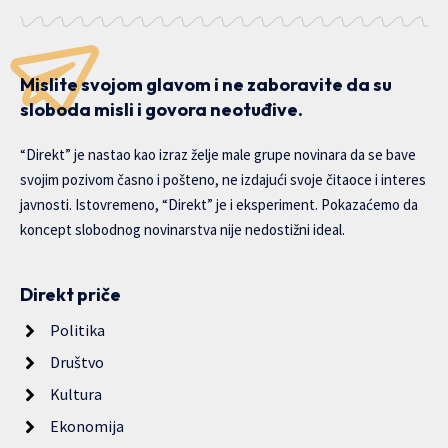
Mislite svojom glavom i ne zaboravite da su
sloboda misli i govora neotuđive.
“Direkt” je nastao kao izraz želje male grupe novinara da se bave
svojim pozivom časno i pošteno, ne izdajući svoje čitaoce i interes
javnosti. Istovremeno, “Direkt” je i eksperiment. Pokazaćemo da
koncept slobodnog novinarstva nije nedostižni ideal.
Direkt priče
Politika
Društvo
Kultura
Ekonomija