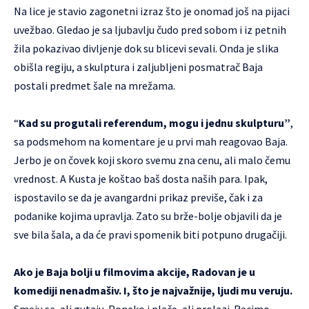
Na lice je stavio zagonetni izraz što je onomad još na pijaci
uvežbao. Gledao je sa ljubavlju čudo pred sobom i iz petnih
žila pokazivao divljenje dok su blicevi sevali. Onda je slika
obišla regiju, a skulptura i zaljubljeni posmatrač Baja
postali predmet šale na mrežama.
“
Kad su progutali referendum, mogu i jednu skulpturu”
,
sa podsmehom na komentare je u prvi mah reagovao Baja.
Jerbo je on čovek koji skoro svemu zna cenu, ali malo čemu
vrednost. A Kusta je koštao baš dosta naših para. Ipak,
ispostavilo se da je avangardni prikaz previše, čak i za
podanike kojima upravlja. Zato su brže-bolje objavili da je
sve bila šala, a da će pravi spomenik biti potpuno drugačiji.
Ako je Baja bolji u filmovima akcije, Radovan je u
komediji nenadmašiv. I, što je najvažnije, ljudi mu veruju.