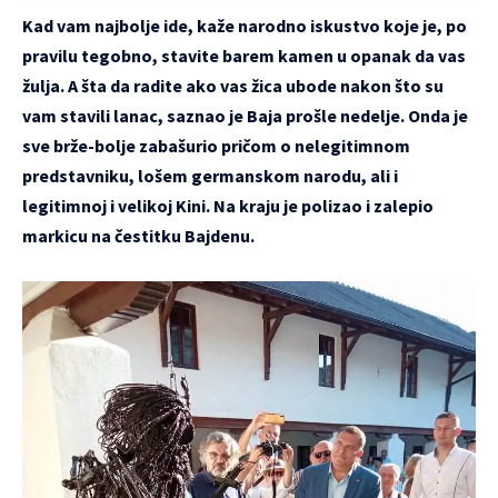
Kad vam najbolje ide, kaže narodno iskustvo koje je, po
pravilu tegobno, stavite barem kamen u opanak da vas
žulja. A šta da radite ako vas žica ubode nakon što su
vam stavili lanac, saznao je Baja prošle nedelje. Onda je
sve brže-bolje zabašurio pričom o nelegitimnom
predstavniku, lošem germanskom narodu, ali i
legitimnoj i velikoj Kini. Na kraju je polizao i zalepio
markicu na čestitku Bajdenu.