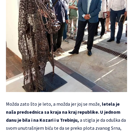
Možda zato što je leto, a možda jer joj se može,
letela je
naša predsednica sa kraja na kraj republike. U jednom
danu je bila i na Kozari i u Trebinju,
a stigla je da oduška da
svom unutrašnjem biću te da se preko plota zvanog Srna,