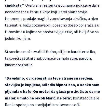
sindikata”
. Ova vrsna režiserka godinama pokazuje da je
nenadmašna u žanru fikcije koji u prvi plan stavlja
fenomene prodaje magle i zamotavanja u kučinu, a njen
talenat je, kažu poznavaoci, posebno došao do izražaja u
filmovima u kojima se predstavljaju trke, ali isključivo sa
jednim konjem.
Strancima može zvučati čudno, ali je to karakteristika,
takoreći zaštitni znak domaće demokratije, pardon,
kinematografije.
“
Da vidimo, ovi delegati sa leve strane su sređeni,
Slavujka je kupljena, Miladin hipnotisan, a Ranku sam
pljunula u kafu. On može i da glasa protiv, čisto da me
maler, umalo ne rekoh Marić, ne tera
”, konstatovala je
Ranka spokojeno stavljajući krastavac na oči.