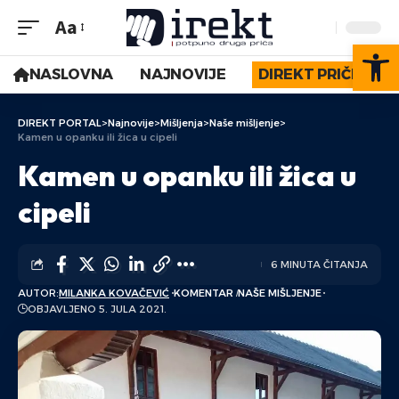
Aa
Op
NASLOVNA
NAJNOVIJE
DIREKT PRIČE
DIREKT PORTAL
>
Najnovije
>
Mišljenja
>
Naše mišljenje
>
Kamen u opanku ili žica u cipeli
Kamen u opanku ili žica u
cipeli
6 MINUTA ČITANJA
AUTOR:
MILANKA KOVAČEVIĆ
KOMENTAR
NAŠE MIŠLJENJE
OBJAVLJENO 5. JULA 2021.