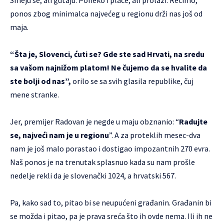
Smeju se, ali gutaju. Poneko i plače, ali prolazi. Recimo,
ponos zbog minimalca najvećeg u regionu drži nas još od
maja.
“Šta je, Slovenci, ćuti se? Gde ste sad Hrvati, na sredu
sa vašom najnižom platom! Ne čujemo da se hvalite da
ste bolji od nas”,
orilo se sa svih glasila republike, čuj
mene stranke.
Jer, premijer Radovan je negde u maju obznanio: “
Radujte
se, najveći nam je u regionu
”. A za proteklih mesec-dva
nam je još malo porastao i dostigao impozantnih 270 evra.
Naš ponos je na trenutak splasnuo kada su nam prošle
nedelje rekli da je slovenački 1024, a hrvatski 567.
Pa, kako sad to, pitao bi se neupućeni građanin. Građanin bi
se možda i pitao, pa je prava sreća što ih ovde nema. Ili ih ne