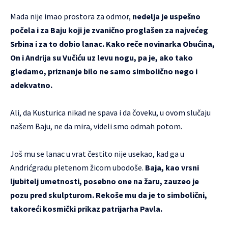
Mada nije imao prostora za odmor,
nedelja je uspešno
počela i za Baju koji je zvanično proglašen za najvećeg
Srbina i za to dobio lanac. Kako reče novinarka Obućina,
On i Andrija su Vučiću uz levu nogu, pa je, ako tako
gledamo, priznanje bilo ne samo simbolično nego i
adekvatno.
Ali, da Kusturica nikad ne spava i da čoveku, u ovom slučaju
našem Baju, ne da mira, videli smo odmah potom.
Još mu se lanac u vrat čestito nije usekao, kad ga u
Andrićgradu pletenom žicom ubodoše.
Baja, kao vrsni
ljubitelj umetnosti, posebno one na žaru, zauzeo je
pozu pred skulpturom. Rekoše mu da je to simbolični,
takoreći kosmički prikaz patrijarha Pavla.