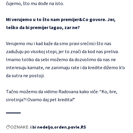
čujemo, što mu dođe na isto.
Mi verujemo u to što nam premijer&Co govore. Jer,
teško da bi premijer lagao, zar ne?
Verujemo mu i kad kaže da smo pravi srećnici što nas
zadužuju po visokoj stopi, jer to znači da kod nas preliva.
Imamo toliko da sebi možemo da dozvolimo da nas ne
interesuju kamate, ne zanimaju rate i da kredite dižemo k’o
da sutra ne postoji.
Tačno možemo da vidimo Radovana kako viče: “Ko, bre,
sirotinja?! Ovamo daj pet kredita!”
OZNAKE:
i bi nedelja
orden
pavle
RS