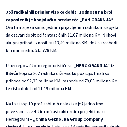
Još radikalniji primjer visoke dobiti u odnosu na broj
zaposlenih je banjalučko preduzeće „BAN GRADNJA“
.
Ova firma je sa samo jednim prijavljenim radnikom uspjela
da ostvari dobit od fantastičnih 11,67 miliona KM. Njihovi
ukupni prihodi iznosili su 13,49 miliona KM, dok su rashodi
bili minimalni, 515.728 KM.
U hercegovačkom regionu ističe se
„HERC GRADNJA“ iz
Bileće
koja sa 202 radnika drži visoku poziciju. Imali su
prihode od 92,33 miliona KM, rashode od 79,85 miliona KM,
te čistu dobit od 11,19 miliona KM.
Na listi top 10 profitabilnih nalazi se još jedno ime
povezano sa velikim infrastrukturnim projektima u
Hercegovini –
„China Gezhouba Group Company
Limited“ – PJ Trebinje
, koja je sa 14 radnika ostvarila dobit