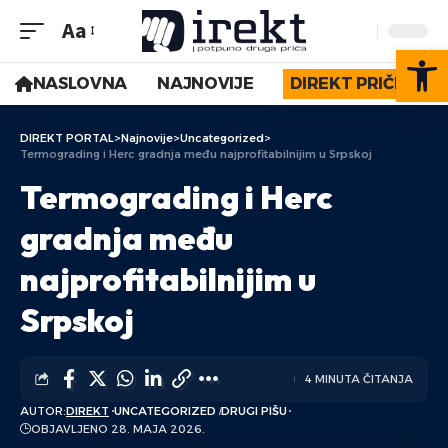
Aa
Op
NASLOVNA
NAJNOVIJE
DIREKT PRIČE
DIREKT PORTAL
>
Najnovije
>
Uncategorized
>
Termograding i Herc gradnja među najprofitabilnijim u Srpskoj
Termograding i Herc
gradnja među
najprofitabilnijim u
Srpskoj
4 MINUTA ČITANJA
AUTOR:
DIREKT
UNCATEGORIZED
DRUGI PIŠU
OBJAVLJENO 28. MAJA 2026.