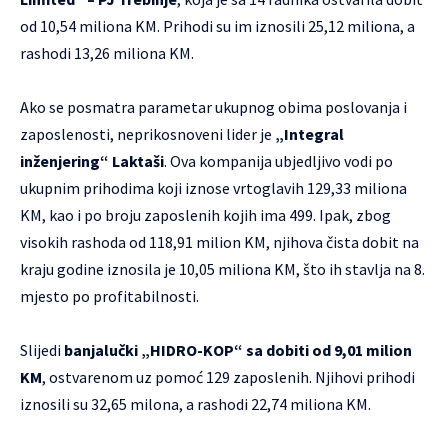
od 10,54 miliona KM. Prihodi su im iznosili 25,12 miliona, a
rashodi 13,26 miliona KM.
Ako se posmatra parametar ukupnog obima poslovanja i
zaposlenosti, neprikosnoveni lider je
„Integral
inženjering“ Laktaši
. Ova kompanija ubjedljivo vodi po
ukupnim prihodima koji iznose vrtoglavih 129,33 miliona
KM, kao i po broju zaposlenih kojih ima 499. Ipak, zbog
visokih rashoda od 118,91 milion KM, njihova čista dobit na
kraju godine iznosila je 10,05 miliona KM, što ih stavlja na 8.
mjesto po profitabilnosti.
Slijedi
banjalučki „HIDRO-KOP“ sa dobiti od 9,01 milion
KM
, ostvarenom uz pomoć 129 zaposlenih. Njihovi prihodi
iznosili su 32,65 milona, a rashodi 22,74 miliona KM.