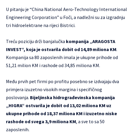
U pitanju je “China National Aero-Technology International
Engineering Corporation” u Foči, a nadležni su za izgradnju
tri hidroelektrane na rijeci Bistrici.
Treću poziciju drži banjalučka
kompanija „ARAGOSTA
INVEST“, koja je ostvarila dobit od 14,89 miliona KM
.
Kompanija sa 80 zaposlenih imala je ukupne prihode od
51,21 milion KM i rashode od 34,85 miliona KM.
Među prvih pet firmi po profitu posebno se izdvajaju dva
primjera izuzetno visokih margina i specifičnog
poslovanja.
Bijeljinska hidrograđevinska kompanija
„HIGRA“ ostvarila je dobit od 13,02 miliona KM uz
ukupne prihode od 18,37 miliona KM i izuzetno niske
rashode od svega 3,9 miliona KM
, a sve to sa 50
zaposlenih.