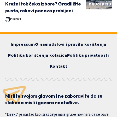
Kružni tok čeka izbore? Gradilište
DRUGI PIŠU
pusto, rokovi ponovo probijeni
DIREKT
Impressum
O nama
Uslovi i pravila korištenja
Politika korišćenja kolačića
Politika privatnosti
Kontakt
Mislite svojom glavom i ne zaboravite da su
sloboda misli i govora neotuđive.
“Direkt” je nastao kao izraz želje male grupe novinara da se bave