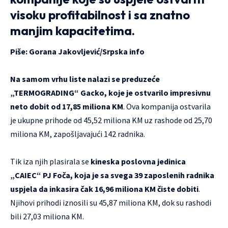
visoku profitabilnost i sa znatno
manjim kapacitetima.
Piše:
Gorana Jakovljević
/
Srpska info
Na samom vrhu liste nalazi se preduzeće
„TERMOGRADING“ Gacko, koje je ostvarilo impresivnu
neto dobit od 17,85 miliona KM
. Ova kompanija ostvarila
je ukupne prihode od 45,52 miliona KM uz rashode od 25,70
miliona KM, zapošljavajući 142 radnika.
Tik iza njih plasirala se
kineska poslovna jedinica
„CAIEC“ PJ Foča, koja je sa svega 39 zaposlenih radnika
uspjela da inkasira čak 16,96 miliona KM čiste dobiti
.
Njihovi prihodi iznosili su 45,87 miliona KM, dok su rashodi
bili 27,03 miliona KM.