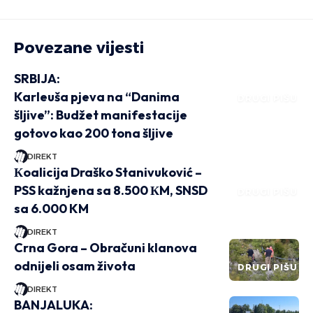
Povezane vijesti
SRBIJA:
Karleuša pjeva na “Danima
DRUGI PIŠU
šljive”: Budžet manifestacije
gotovo kao 200 tona šljive
DIREKT
Кoalicija Draško Stanivuković –
PSS kažnjena sa 8.500 КM, SNSD
DRUGI PIŠU
sa 6.000 KM
DIREKT
Crna Gora – Obračuni klanova
odnijeli osam života
DRUGI PIŠU
DIREKT
BANJALUKA: