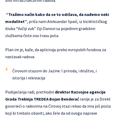
bilo infrastrukturnih radova.
“Tražimo način kako da se to održava, da nađemo neki
modalitet”
, priča nam Aleksandar Spaić, iz biciklističkog
kluba “Vučiji zub” čiji članovi sa pojedinm gradskim
službama čiste ovu trasu puta.
Plan im je, kaže, da apliciraju preko evropskih fondova za
nastavak radova.
Ćirovom stazom do Jazine: I priroda, i društvo, i
istorija i rekreacija
Podsjećanja radi, prethodni
direktor Razvojne agencije
Grada Trebinja TREDEA Bojan Benderać
ranije je za Direkt
govorieći o radovima na Ćirovoj stazi rekao da ima još posla
koji bi trebalo obaviti, ako žele da od ovoga naprave