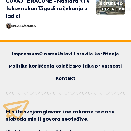
ČUVAJTE RAČUNE – Naplata RTV
AKTUELNO
takse nakon 13 godina čekanja u
DIREKT PRIČ
ladici
JELA DŽOMBA
Impressum
O nama
Uslovi i pravila korištenja
Politika korišćenja kolačića
Politika privatnosti
Kontakt
Mislite svojom glavom i ne zaboravite da su
sloboda misli i govora neotuđive.