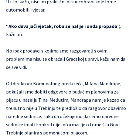
Uz to, kažu, nisu im praktični ni suncobrani koje lome
automobili i vjetar.
“Ako duva jači vjetak, roba se nalije i onda propada”,
kaže on.
No ipak prodavci s kojima smo razgovarali s ovim
problemima nisu se obraćali Gradskoj upravi, kažu nam da
se sve vidi.
Od direktora Komunalnog preduzeća, Milana Mandrape,
pokušali smo dobiti odgovore o budućim planovima za
pijacu u naselju Tina. Međutim, Mandrapa nam je kazao da
trenutno nije u Trebinju te predložio da razgovor obavimo
naredne sedmice. Tako da očekujemo da ćemo naredne
sedmice imati konkretnije informacije o tome šta Grad
Trebinje planira s pomenutom pijacom.