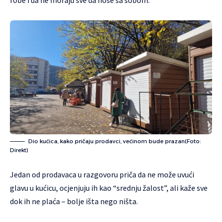
robe i da ne moraju sve da nose sa sobom.
Dio kućica, kako pričaju prodavci, većinom bude prazan(Foto:
Direkt)
Jedan od prodavaca u razgovoru priča da ne može uvući
glavu u kućicu, ocjenjuju ih kao “srednju žalost”, ali kaže sve
dok ih ne plaća – bolje išta nego ništa.