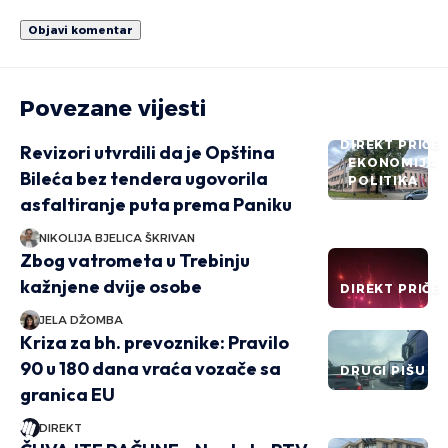
Povezane vijesti
DIREKT PRIČE
Revizori utvrdili da je Opština
EKONOMIJA
Bileća bez tendera ugovorila
POLITIKA
asfaltiranje puta prema Paniku
NIKOLIJA BJELICA ŠKRIVAN
Zbog vatrometa u Trebinju
kažnjene dvije osobe
DIREKT PRIČE
JELA DŽOMBA
Kriza za bh. prevoznike: Pravilo
90 u 180 dana vraća vozače sa
DRUGI PIŠU
granica EU
DIREKT