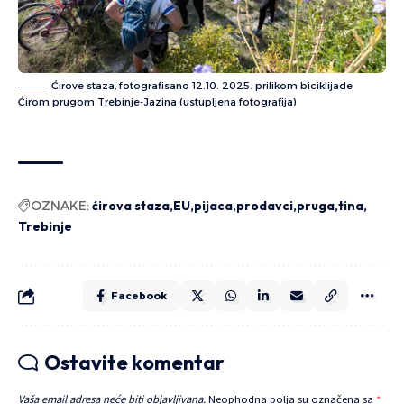
Ćirove staza, fotografisano 12.10. 2025. prilikom biciklijade
Ćirom prugom Trebinje-Jazina (ustupljena fotografija)
OZNAKE:
ćirova staza
EU
pijaca
prodavci
pruga
tina
Trebinje
Facebook
Ostavite komentar
Vaša email adresa neće biti objavljivana.
Neophodna polja su označena sa
*