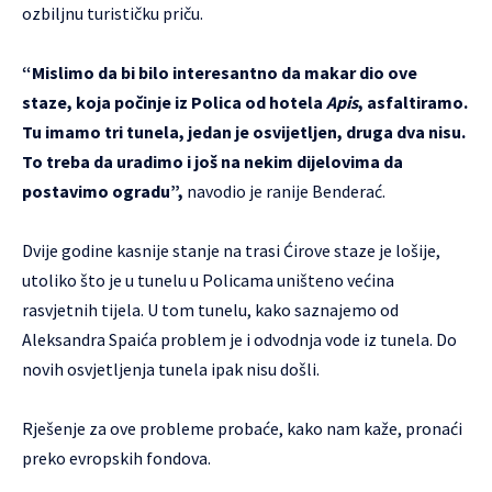
ozbiljnu turističku priču.
“Mislimo da bi bilo interesantno da makar dio ove
staze, koja počinje iz Polica od hotela
Apis
, asfaltiramo.
Tu imamo tri tunela, jedan je osvijetljen, druga dva nisu.
To treba da uradimo i još na nekim dijelovima da
postavimo ogradu”,
navodio je ranije Benderać.
Dvije godine kasnije stanje na trasi Ćirove staze je lošije,
utoliko što je u tunelu u Policama uništeno većina
rasvjetnih tijela. U tom tunelu, kako saznajemo od
Aleksandra Spaića problem je i odvodnja vode iz tunela. Do
novih osvjetljenja tunela ipak nisu došli.
Rješenje za ove probleme probaće, kako nam kaže, pronaći
preko evropskih fondova.