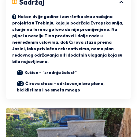
Sadržaj
Nakon dvije godine i završetka dva značajna
projekta u Trebinju, koja je podržala Evropska unija,
stanje na terenu gotovo da nije promijenjeno. Na
pijaci u naselju Tina prodavci i dalje rade u
neuređenim uslovima, dok Ćirova staza prema
Jazini, iako privlačna rekreativcima, nema plan
redovnog održavanja niti dodatnih ulaganja koja su
bila najavljivana.
Kućice – “srednja žalost”
Ćirova staza – održavanje bez plana,
biciklistima i ne smeta mnogo