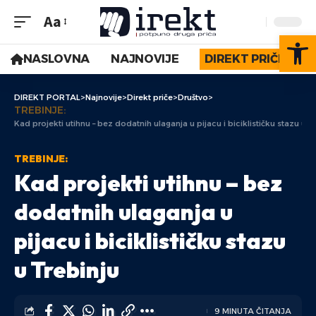
Aa
Op
NASLOVNA
NAJNOVIJE
DIREKT PRIČE
DIREKT PORTAL
>
Najnovije
>
Direkt priče
>
Društvo
>
TREBINJE:
Kad projekti utihnu – bez dodatnih ulaganja u pijacu i biciklističku stazu u T
TREBINJE:
Kad projekti utihnu – bez
dodatnih ulaganja u
pijacu i biciklističku stazu
u Trebinju
9 MINUTA ČITANJA