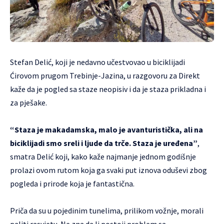
Stefan Delić, koji je nedavno učestvovao u biciklijadi
Ćirovom prugom Trebinje-Jazina, u razgovoru za Direkt
kaže da je pogled sa staze neopisiv i da je staza prikladna i
za pješake.
“Staza je makadamska, malo je avanturistička, ali na
biciklijadi smo sreli i ljude da trče. Staza je uređena”
,
smatra Delić koji, kako kaže najmanje jednom godišnje
prolazi ovom rutom koja ga svaki put iznova oduševi zbog
pogleda i prirode koja je fantastična.
Priča da su u pojedinim tunelima, prilikom vožnje, morali
paliti rasvjetu. Ne zna da li postoji problem sa