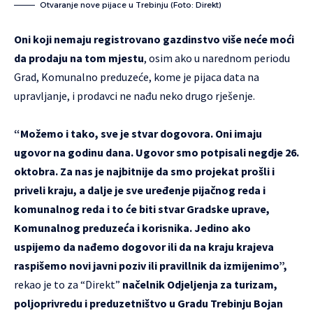
Otvaranje nove pijace u Trebinju (Foto: Direkt)
Oni koji nemaju registrovano gazdinstvo više neće moći
da prodaju na tom mjestu
, osim ako u narednom periodu
Grad, Komunalno preduzeće, kome je pijaca data na
upravljanje, i prodavci ne nađu neko drugo rješenje.
“Možemo i tako, sve je stvar dogovora. Oni imaju
ugovor na godinu dana. Ugovor smo potpisali negdje 26.
oktobra.
Za nas je najbitnije da smo projekat prošli i
priveli kraju, a dalje je sve uređenje pijačnog reda i
komunalnog reda i to će biti stvar Gradske uprave,
Komunalnog preduzeća i korisnika. Jedino ako
uspijemo da nađemo dogovor ili da na kraju krajeva
raspišemo novi javni poziv ili pravillnik da izmijenimo”,
rekao je to za “Direkt”
načelnik Odjeljenja za turizam,
poljoprivredu i preduzetništvo u Gradu Trebinju Bojan