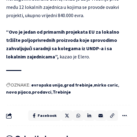
među 12 lokalnih zajednica u kojima se provode ovakvi
projekti, ukupno vrijedni 840.000 evra.
“Ovo je jedan od primarnih projekata EU za lokalno
tržište poljoprivrednih proizvoda koje sprovodimo
zahvaljujući saradnji sa kolegama iz UNDP-a i sa
lokalnim zajednicama”,
kazao je Elero.
OZNAKE:
evropska unija
grad trebinje
mirko curic
nova pijaca
prodavci
Trebinje
Facebook