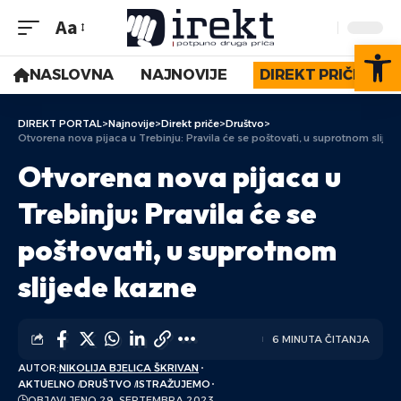
Aa
Op
NASLOVNA
NAJNOVIJE
DIREKT PRIČE
DIREKT PORTAL
>
Najnovije
>
Direkt priče
>
Društvo
>
Otvorena nova pijaca u Trebinju: Pravila će se poštovati, u suprotnom slije
Otvorena nova pijaca u
Trebinju: Pravila će se
poštovati, u suprotnom
slijede kazne
6 MINUTA ČITANJA
AUTOR:
NIKOLIJA BJELICA ŠKRIVAN
AKTUELNO
DRUŠTVO
ISTRAŽUJEMO
OBJAVLJENO 29. SEPTEMBRA 2023.