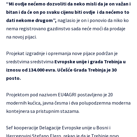
“Mi ovdje nećemo dozvoliti da neko misli da je on važan i
bitan i da će on po svaku cijenu biti ovdje
i da nećemo to
dati nekome drugom”,
naglasio je on i ponovio da niko ko
nema registrovano gazdinstvo sada neće moći da prodaje
na novoj pijaci.
Projekat izgradnje i opremanja nove pijace podržan je
sredstvima sredstvima
Evropske unije i grada Trebinja u
iznosu od 134.000 evra. Učešće Grada Trebinja je 30
posto.
Projektom pod nazivom EU4AGRI postavljeno je 20
modernih kućica, javna česma i dva polupodzemna moderna
kontejnera sa pristupnim stazama.
Sef kooperacije Delagacije Evropske unije u Bosni i
Hercegovini Stefano Elero, rekao je da je Trebinje prvo