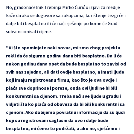
No, gradonačelnik Trebinja Mirko Ćurić u izjavi za medije
kaže da ako se dogovore sa zakupcima, korištenje tezgi će i
dalje biti besplatno ili će naći rješenje po kome će Grad
subvencionisati cijene.
“Vi što spominjete neki novac, mi smo zbog projekta
rekli da će sigurno godinu dana biti besplatno. Da li će
nakon godinu dana opet da bude besplatno to zavisi od
svih nas zajedno, ali dati ovdje besplatno, a imati ljude
koji imaju registrovanu firmu, kao što je ova ovdje i
plaća sve doprinose i poreze, onda ovi ljudi ne bi bili
konkurentni sa cijenom. Treba naći sve ljude u gradu i
vidjeti šta ko plaća od obaveza da bi bili konkurentni sa
cijenom. Ako dobijemo povratnu informaciju da su ljudi
koji su registrovani saglasni da ovo i dalje bude
besplatno, mi ćemo to podržati, a ako ne, sješćemo i