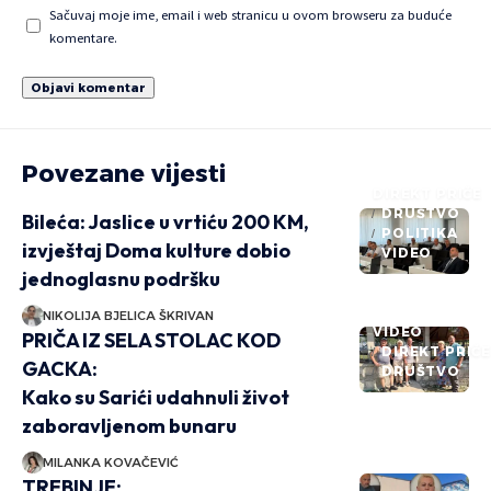
Sačuvaj moje ime, email i web stranicu u ovom browseru za buduće
komentare.
Povezane vijesti
DIREKT PRIČE
DRUŠTVO
Bileća: Jaslice u vrtiću 200 KM,
POLITIKA
izvještaj Doma kulture dobio
VIDEO
jednoglasnu podršku
NIKOLIJA BJELICA ŠKRIVAN
VIDEO
PRIČA IZ SELA STOLAC KOD
DIREKT PRIČ
GACKA:
DRUŠTVO
Kako su Sarići udahnuli život
zaboravljenom bunaru
MILANKA KOVAČEVIĆ
TREBINJE: