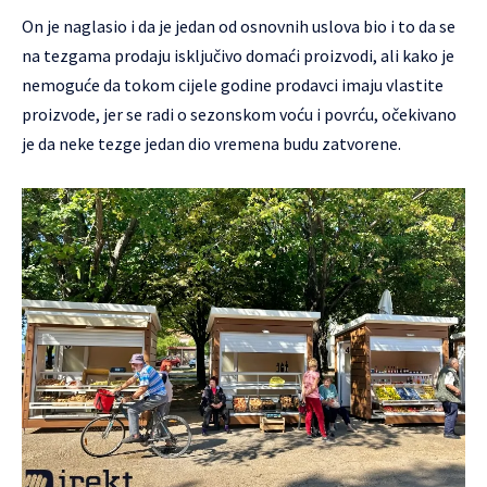
On je naglasio i da je jedan od osnovnih uslova bio i to da se
na tezgama prodaju isključivo domaći proizvodi, ali kako je
nemoguće da tokom cijele godine prodavci imaju vlastite
proizvode, jer se radi o sezonskom voću i povrću, očekivano
je da neke tezge jedan dio vremena budu zatvorene.