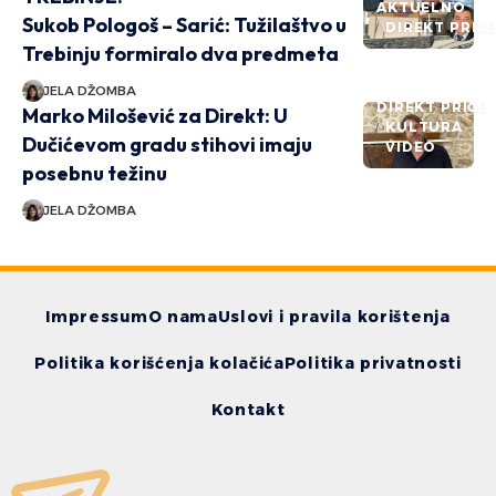
AKTUELNO
Sukob Pologoš – Sarić: Tužilaštvo u
DIREKT PRIČ
Trebinju formiralo dva predmeta
JELA DŽOMBA
DIREKT PRIČE
Marko Milošević za Direkt: U
KULTURA
Dučićevom gradu stihovi imaju
VIDEO
posebnu težinu
JELA DŽOMBA
Impressum
O nama
Uslovi i pravila korištenja
Politika korišćenja kolačića
Politika privatnosti
Kontakt