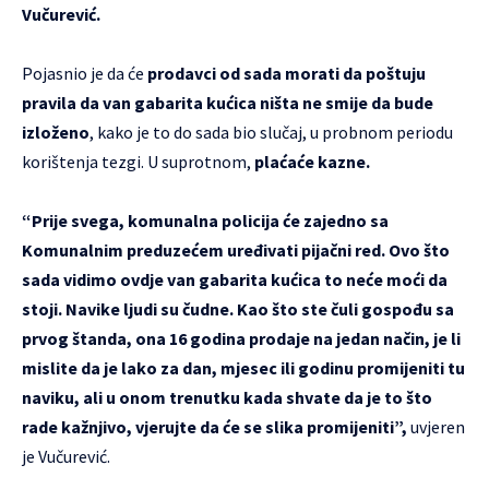
Vučurević.
Pojasnio je da će
prodavci od sada morati da poštuju
pravila da van gabarita kućica ništa ne smije da bude
izloženo
, kako je to do sada bio slučaj, u probnom periodu
korištenja tezgi. U suprotnom,
plaćaće kazne.
“Prije svega, komunalna policija će zajedno sa
Komunalnim preduzećem uređivati pijačni red. Ovo što
sada vidimo ovdje van gabarita kućica to neće moći da
stoji. Navike ljudi su čudne. Kao što ste čuli gospođu sa
prvog štanda, ona 16 godina prodaje na jedan način, je li
mislite da je lako za dan, mjesec ili godinu promijeniti tu
naviku, ali u onom trenutku kada shvate da je to što
rade kažnjivo, vjerujte da će se slika promijeniti”,
uvjeren
je Vučurević.