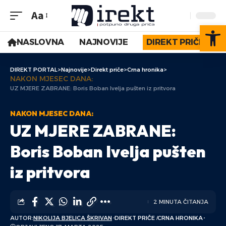
Aa
Op
NASLOVNA
NAJNOVIJE
DIREKT PRIČE
DIREKT PORTAL
>
Najnovije
>
Direkt priče
>
Crna hronika
>
NAKON MJESEC DANA:
UZ MJERE ZABRANE: Boris Boban Ivelja pušten iz pritvora
NAKON MJESEC DANA:
UZ MJERE ZABRANE:
Boris Boban Ivelja pušten
iz pritvora
2 MINUTA ČITANJA
AUTOR:
NIKOLIJA BJELICA ŠKRIVAN
DIREKT PRIČE
CRNA HRONIKA