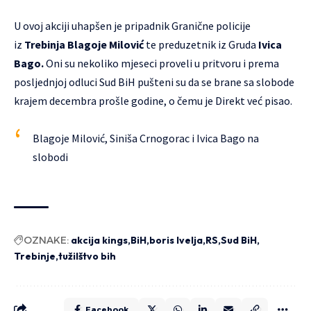
U ovoj akciji uhapšen je pripadnik Granične policije
iz
Trebinja Blagoje Milovi
ć
te preduzetnik iz Gruda
Ivica
Bago.
Oni su nekoliko mjeseci proveli u pritvoru i prema
posljednjoj odluci Sud BiH pušteni su da se brane sa slobode
krajem decembra prošle godine, o čemu je Direkt već pisao.
Blagoje Milović, Siniša Crnogorac i Ivica Bago na
slobodi
OZNAKE:
akcija kings
BiH
boris Ivelja
RS
Sud BiH
Trebinje
tužilštvo bih
Facebook