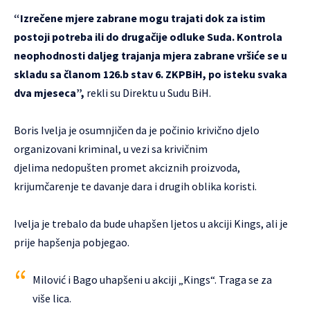
“Izrečene mjere zabrane mogu trajati dok za istim
postoji potreba ili do drugačije odluke Suda. Kontrola
neophodnosti daljeg trajanja mjera zabrane vršiće se u
skladu sa članom 126.b stav 6. ZKPBiH, po isteku svaka
dva mjeseca”,
rekli su Direktu u Sudu BiH.
Boris Ivelja je osumnjičen da je počinio krivično djelo
organizovani kriminal, u vezi sa krivičnim
djelima nedopušten promet akciznih proizvoda,
krijumčarenje te davanje dara i drugih oblika koristi.
Ivelja je trebalo da bude uhapšen ljetos u akciji Kings, ali je
prije hapšenja pobjegao.
Milović i Bago uhapšeni u akciji „Kings“. Traga se za
više lica.