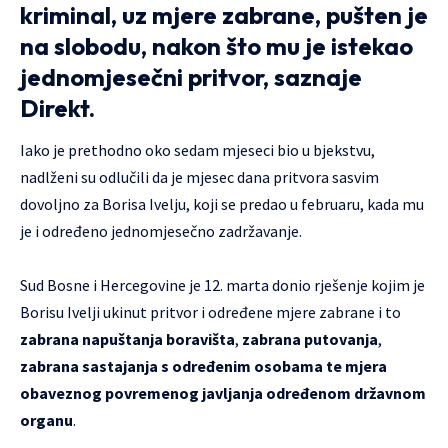
kriminal, uz mjere zabrane, pušten je
na slobodu, nakon što mu je istekao
jednomjesečni pritvor, saznaje
Direkt.
Iako je prethodno oko sedam mjeseci bio u bjekstvu,
nadlženi su odlučili da je mjesec dana pritvora sasvim
dovoljno za Borisa Ivelju, koji se predao u februaru, kada mu
je i određeno jednomjesečno zadržavanje.
Sud Bosne i Hercegovine je 12. marta donio rješenje kojim je
Borisu Ivelji ukinut pritvor i određene mjere zabrane i to
zabrana napuštanja boravišta
,
zabrana putovanja
,
zabrana sastajanja s određenim osobama te mjera
obaveznog povremenog javljanja određenom državnom
organu
.