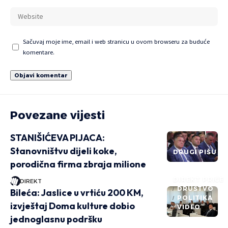
Sačuvaj moje ime, email i web stranicu u ovom browseru za buduće
komentare.
Povezane vijesti
STANIŠIĆEVA PIJACA:
Stanovništvu dijeli koke,
DRUGI PIŠU
porodična firma zbraja milione
DIREKT PRIČE
DIREKT
DRUŠTVO
Bileća: Jaslice u vrtiću 200 KM,
POLITIKA
izvještaj Doma kulture dobio
VIDEO
jednoglasnu podršku