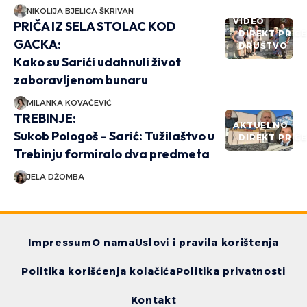
NIKOLIJA BJELICA ŠKRIVAN
VIDEO
PRIČA IZ SELA STOLAC KOD
DIREKT PRIČ
GACKA:
DRUŠTVO
Kako su Sarići udahnuli život
zaboravljenom bunaru
MILANKA KOVAČEVIĆ
TREBINJE:
AKTUELNO
Sukob Pologoš – Sarić: Tužilaštvo u
DIREKT PRIČ
Trebinju formiralo dva predmeta
JELA DŽOMBA
Impressum
O nama
Uslovi i pravila korištenja
Politika korišćenja kolačića
Politika privatnosti
Kontakt