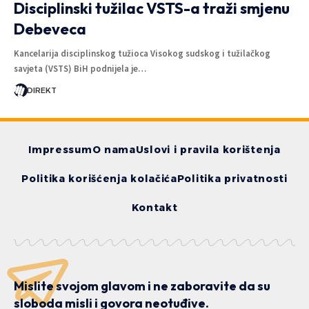
Disciplinski tužilac VSTS-a traži smjenu
Debeveca
Kancelarija disciplinskog tužioca Visokog sudskog i tužilačkog
savjeta (VSTS) BiH podnijela je…
DIREKT
Impressum
O nama
Uslovi i pravila korištenja
Politika korišćenja kolačića
Politika privatnosti
Kontakt
Mislite svojom glavom i ne zaboravite da su
sloboda misli i govora neotuđive.