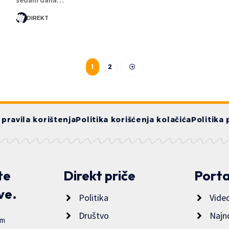
DIREKT
1
2
i pravila korištenja
Politika korišćenja kolačića
Politika 
te
Direkt priče
Porta
ve.
Politika
Vide
Društvo
Najn
im