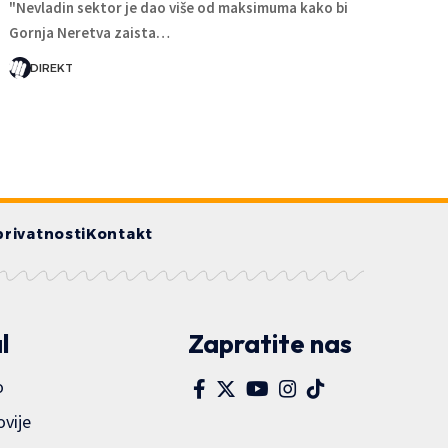
"Nevladin sektor je dao više od maksimuma kako bi
Gornja Neretva zaista…
DIREKT
privatnosti
Kontakt
l
Zapratite nas
o
ovije