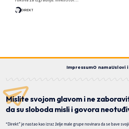
DIREKT
Impressum
O nama
Uslovi 
Mislite svojom glavom i ne zaboravi
da su sloboda misli i govora neotuđi
“Direkt” je nastao kao izraz želje male grupe novinara da se bave svoj