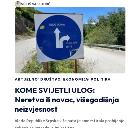
MILOŠ VASILJEVIĆ
AKTUELNO
DRUŠTVO
EKONOMIJA
POLITIKA
KOME SVIJETLI ULOG:
Neretva ili novac, višegodišnja
neizvjesnost
Vlada Republike Srpske više puta je amnestirala probijanje
rokova za izgradnju. Investitor…