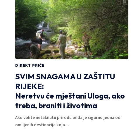
DIREKT PRIČE
SVIM SNAGAMA U ZAŠTITU
RIJEKE:
Neretvu će mještani Uloga, ako
treba, braniti i životima
Ako volite netaknutu prirodu onda je sigurno jedna od
omiljenih destinacija koja…