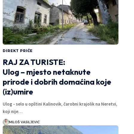
DIREKT PRIČE
RAJ ZA TURISTE:
Ulog – mjesto netaknute
prirode i dobrih domaćina koje
(iz)umire
Ulog - selo u opštini Kalinovik, čarobni krajolik na Neretvi,
koji nije…
MILOŠ VASILJEVIĆ