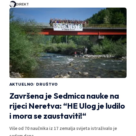
DIREKT
AKTUELNO
DRUŠTVO
Završena je Sedmica nauke na
rijeci Neretva: “HE Ulog je ludilo
i mora se zaustaviti!“
Više od 70 naučnika iz 17 zemalja svijeta istraživalo je
sedam dana…