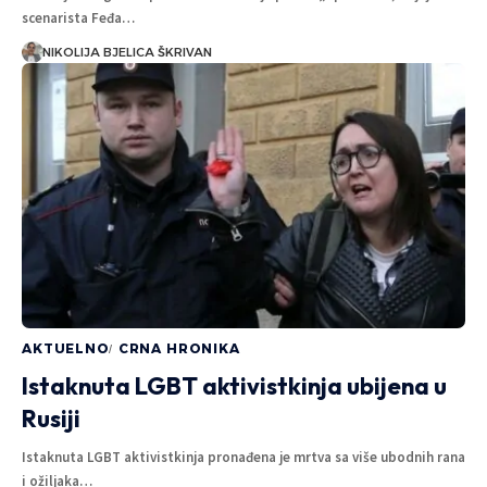
scenarista Feđa…
NIKOLIJA BJELICA ŠKRIVAN
AKTUELNO
CRNA HRONIKA
Istaknuta LGBT aktivistkinja ubijena u
Rusiji
Istaknuta LGBT aktivistkinja pronađena je mrtva sa više ubodnih rana
i ožiljaka…