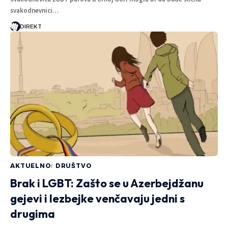
svakodnevnici…
DIREKT
AKTUELNO
DRUŠTVO
Brak i LGBT: Zašto se u Azerbejdžanu
gejevi i lezbejke venčavaju jedni s
drugima