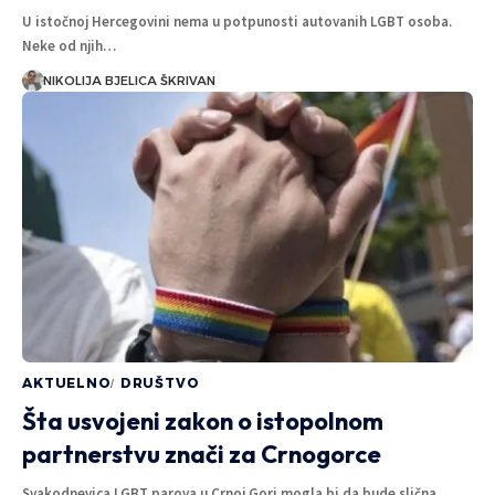
U istočnoj Hercegovini nema u potpunosti autovanih LGBT osoba.
Neke od njih…
NIKOLIJA BJELICA ŠKRIVAN
AKTUELNO
DRUŠTVO
Šta usvojeni zakon o istopolnom
partnerstvu znači za Crnogorce
Svakodnevica LGBT parova u Crnoj Gori mogla bi da bude slična