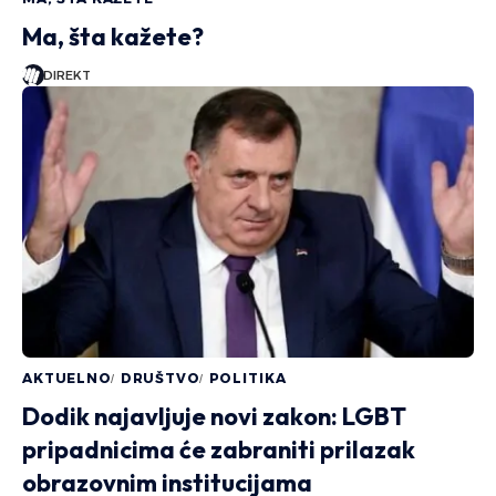
Ma, šta kažete?
DIREKT
AKTUELNO
DRUŠTVO
POLITIKA
Dodik najavljuje novi zakon: LGBT
pripadnicima će zabraniti prilazak
obrazovnim institucijama