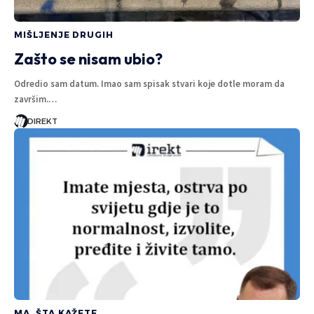
MIŠLJENJE DRUGIH
Zašto se nisam ubio?
Odredio sam datum. Imao sam spisak stvari koje dotle moram da
završim.…
DIREKT
MA, ŠTA KAŽETE