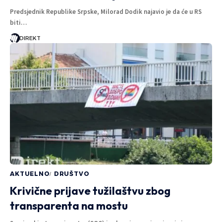
Predsjednik Republike Srpske, Milorad Dodik najavio je da će u RS
biti…
DIREKT
AKTUELNO
DRUŠTVO
Krivične prijave tužilaštvu zbog
transparenta na mostu