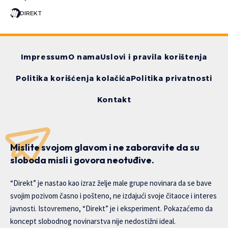
DIREKT
Impressum
O nama
Uslovi i pravila korištenja
Politika korišćenja kolačića
Politika privatnosti
Kontakt
Mislite svojom glavom i ne zaboravite da su
sloboda misli i govora neotuđive.
“Direkt” je nastao kao izraz želje male grupe novinara da se bave
svojim pozivom časno i pošteno, ne izdajući svoje čitaoce i interes
javnosti. Istovremeno, “Direkt” je i eksperiment. Pokazaćemo da
koncept slobodnog novinarstva nije nedostižni ideal.