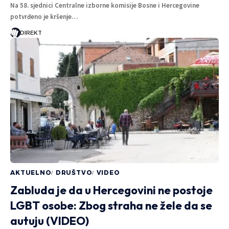
Na 58. sjednici Centralne izborne komisije Bosne i Hercegovine
potvrđeno je kršenje…
DIREKT
AKTUELNO
DRUŠTVO
VIDEO
Zabluda je da u Hercegovini ne postoje
LGBT osobe: Zbog straha ne žele da se
autuju (VIDEO)