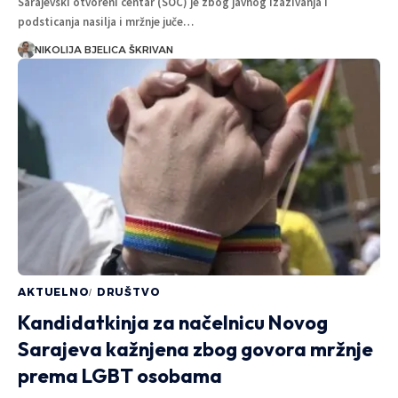
Sarajevski otvoreni centar (SOC) je zbog javnog izazivanja i
podsticanja nasilja i mržnje juče…
NIKOLIJA BJELICA ŠKRIVAN
AKTUELNO
DRUŠTVO
Kandidatkinja za načelnicu Novog
Sarajeva kažnjena zbog govora mržnje
prema LGBT osobama