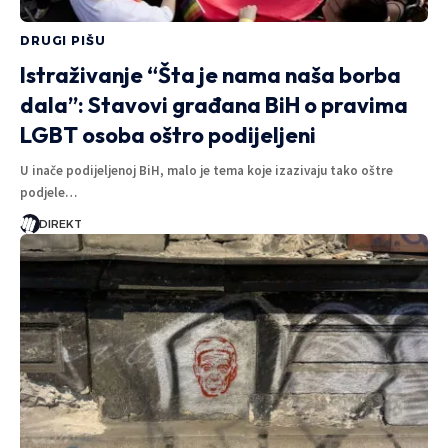
DRUGI PIŠU
Istraživanje “Šta je nama naša borba
dala”: Stavovi građana BiH o pravima
LGBT osoba oštro podijeljeni
U inače podijeljenoj BiH, malo je tema koje izazivaju tako oštre
podjele…
DIREKT