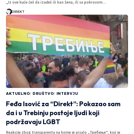
„Iz ove kuće ćeš da izađeš ili kao žena, ili sa pokrovom…
DIREKT
AKTUELNO
DRUŠTVO
INTERVJU
Feđa Isović za “Direkt”: Pokazao sam
da i u Trebinju postoje ljudi koji
podržavaju LGBT
Reakcije zbog transparenta na kome je pisalo „Требиње“, koji je