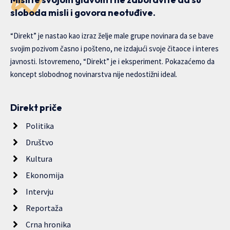
sloboda misli i govora neotuđive.
“Direkt” je nastao kao izraz želje male grupe novinara da se bave
svojim pozivom časno i pošteno, ne izdajući svoje čitaoce i interes
javnosti. Istovremeno, “Direkt” je i eksperiment. Pokazaćemo da
koncept slobodnog novinarstva nije nedostižni ideal.
Direkt priče
Politika
Društvo
Kultura
Ekonomija
Intervju
Reportaža
Crna hronika