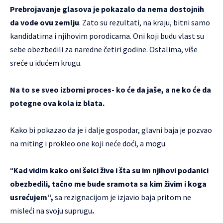
Prebrojavanje glasova je pokazalo da nema dostojnih
da vode ovu zemlju
. Zato su rezultati, na kraju, bitni samo
kandidatima i njihovim porodicama. Oni koji budu vlast su
sebe obezbedili za naredne četiri godine. Ostalima, više
sreće u idućem krugu.
Na to se sveo izborni proces- ko će da jaše, a ne ko će da
potegne ova kola iz blata.
Kako bi pokazao da je i dalje gospodar, glavni baja je pozvao
na miting i prokleo one koji neće doći, a mogu.
“
Kad vidim kako oni šeici žive i šta su im njihovi podanici
obezbedili, tačno me bude sramota sa kim živim i koga
usrećujem”,
sa rezignacijom je izjavio baja pritom ne
misleći na svoju suprugu
.