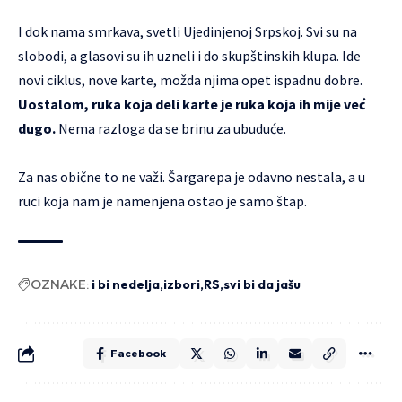
I dok nama smrkava, svetli Ujedinjenoj Srpskoj. Svi su na
slobodi, a glasovi su ih uzneli i do skupštinskih klupa. Ide
novi ciklus, nove karte, možda njima opet ispadnu dobre.
Uostalom, ruka koja deli karte je ruka koja ih mije već
dugo.
Nema razloga da se brinu za ubuduće.
Za nas obične to ne važi. Šargarepa je odavno nestala, a u
ruci koja nam je namenjena ostao je samo štap.
OZNAKE:
i bi nedelja
izbori
RS
svi bi da jašu
Facebook