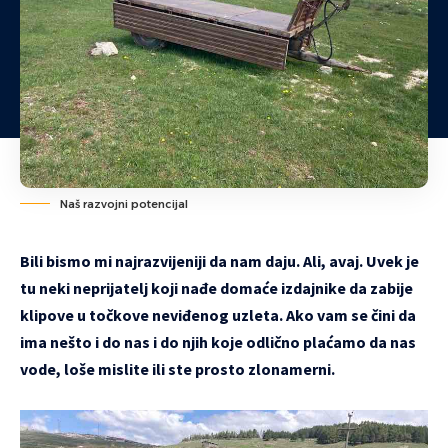
Naš razvojni potencijal
Bili bismo mi najrazvijeniji da nam daju. Ali, avaj. Uvek je
tu neki neprijatelj koji nađe domaće izdajnike da zabije
klipove u točkove neviđenog uzleta. Ako vam se čini da
ima nešto i do nas i do njih koje odlično plaćamo da nas
vode, loše mislite ili ste prosto zlonamerni.