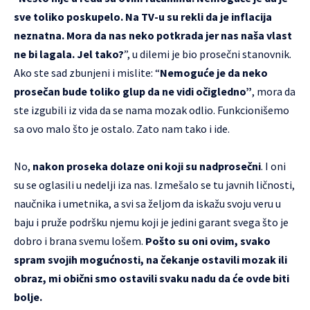
sve toliko poskupelo. Na TV-u su rekli da je inflacija
neznatna. Mora da nas neko potkrada jer nas naša vlast
ne bi lagala. Jel tako?
”, u dilemi je bio prosečni stanovnik.
Ako ste sad zbunjeni i mislite: “
Nemoguće je da neko
prosečan bude toliko glup da ne vidi očigledno”
, mora da
ste izgubili iz vida da se nama mozak odlio. Funkcionišemo
sa ovo malo što je ostalo. Zato nam tako i ide.
No,
nakon proseka dolaze oni koji su nadprosečni
. I oni
su se oglasili u nedelji iza nas. Izmešalo se tu javnih ličnosti,
naučnika i umetnika, a svi sa željom da iskažu svoju veru u
baju i pruže podršku njemu koji je jedini garant svega što je
dobro i brana svemu lošem.
Pošto su oni ovim, svako
spram svojih mogućnosti, na čekanje ostavili mozak ili
obraz, mi obični smo ostavili svaku nadu da će ovde biti
bolje.