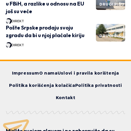
u FBiH, a razlike u odnosu na EU
DRUGI PIŠU
još su veće
DIREKT
Pošte Srpske prodaju svoju
zgradu da bi u njoj plaćale kiriju
DRUGI PIŠU
DIREKT
Impressum
O nama
Uslovi i pravila korištenja
Politika korišćenja kolačića
Politika privatnosti
Kontakt
Mislite svojom glavom i ne zaboravite da su