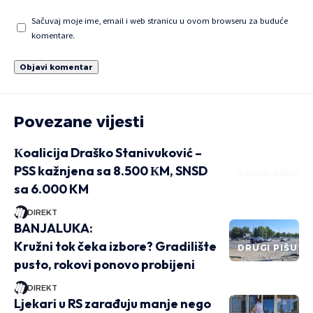
Sačuvaj moje ime, email i web stranicu u ovom browseru za buduće
komentare.
Povezane vijesti
Кoalicija Draško Stanivuković –
PSS kažnjena sa 8.500 КM, SNSD
DRUGI PIŠU
sa 6.000 KM
DIREKT
BANJALUKA:
Kružni tok čeka izbore? Gradilište
DRUGI PIŠU
pusto, rokovi ponovo probijeni
DIREKT
Ljekari u RS zarađuju manje nego