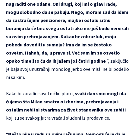
nagraditi one odane. Oni drugi, koji mi o glavi rade,
mogu slobodno da se pakuju. Nego, moram sad da idem
da zastrašujem penzionere, majke i ostalu sitnu
boraniju da će bez svega ostati ako me još budu nervirali
sa ovim prebrojavanjem. Kakav bezobrazluk, moju
pobedu dovoditi u sumnju? Ima da im se žestoko
osvetm. Hahah, da, u pravu si. Već sam im se osvetio
opako time što ću da ih jašem još četiri godine
”, zaključio
je baja svoj unutrašnji monolog jerbo ove misli ne bi podelio
ni sa kim.
Kako bi zaradio savetničku platu,
svaki dan smo mogli da
čujemo šta Milan smatra o izborima, prebrojavanju i
ostalim nebitni stvarima za život stanovnika ove zabiti
koji su se svakog jutra vraćali sluđeni iz prodavnice.
“
Nešto nije u redu sa ovim računima. Nemoguće je da je