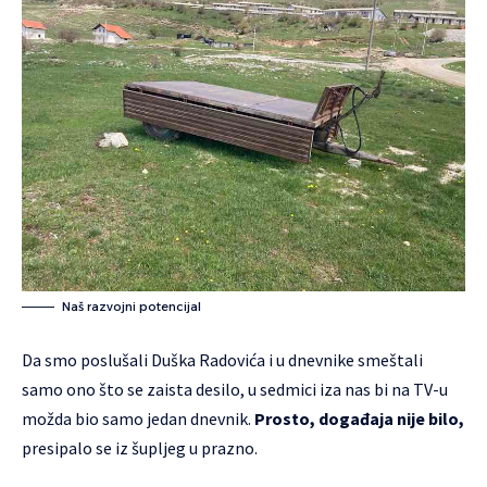
Naš razvojni potencijal
Da smo poslušali Duška Radovića i u dnevnike smeštali
samo ono što se zaista desilo, u sedmici iza nas bi na TV-u
možda bio samo jedan dnevnik.
Prosto, događaja nije bilo,
presipalo se iz šupljeg u prazno.