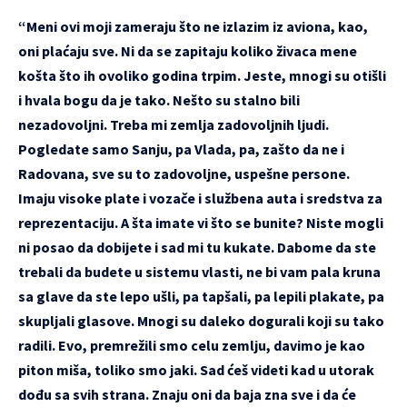
“Meni ovi moji zameraju što ne izlazim iz aviona, kao,
oni plaćaju sve. Ni da se zapitaju koliko živaca mene
košta što ih ovoliko godina trpim. Jeste, mnogi su otišli
i hvala bogu da je tako. Nešto su stalno bili
nezadovoljni. Treba mi zemlja zadovoljnih ljudi.
Pogledate samo Sanju, pa Vlada, pa, zašto da ne i
Radovana, sve su to zadovoljne, uspešne persone.
Imaju visoke plate i vozače i službena auta i sredstva za
reprezentaciju. A šta imate vi što se bunite? Niste mogli
ni posao da dobijete i sad mi tu kukate. Dabome da ste
trebali da budete u sistemu vlasti, ne bi vam pala kruna
sa glave da ste lepo ušli, pa tapšali, pa lepili plakate, pa
skupljali glasove. Mnogi su daleko dogurali koji su tako
radili. Evo, premrežili smo celu zemlju, davimo je kao
piton miša, toliko smo jaki. Sad ćeš videti kad u utorak
dođu sa svih strana. Znaju oni da baja zna sve i da će