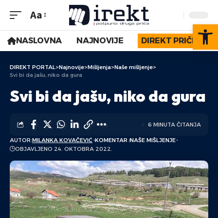
Aa
Op
NASLOVNA
NAJNOVIJE
DIREKT PRIČE
DIREKT PORTAL
>
Najnovije
>
Mišljenja
>
Naše mišljenje
>
Svi bi da jašu, niko da gura
Svi bi da jašu, niko da gura
6 MINUTA ČITANJA
AUTOR:
MILANKA KOVAČEVIĆ
KOMENTAR
NAŠE MIŠLJENJE
OBJAVLJENO 24. OKTOBRA 2022.