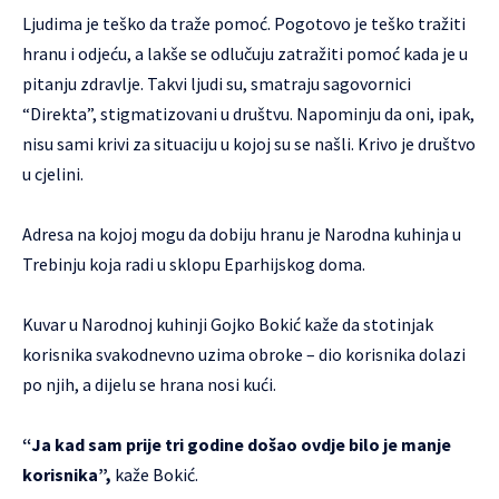
Ljudima je teško da traže pomoć. Pogotovo je teško tražiti
hranu i odjeću, a lakše se odlučuju zatražiti pomoć kada je u
pitanju zdravlje. Takvi ljudi su, smatraju sagovornici
“Direkta”, stigmatizovani u društvu. Napominju da oni, ipak,
nisu sami krivi za situaciju u kojoj su se našli. Krivo je društvo
u cjelini.
Adresa na kojoj mogu da dobiju hranu je Narodna kuhinja u
Trebinju koja radi u sklopu Eparhijskog doma.
Kuvar u Narodnoj kuhinji Gojko Bokić kaže da stotinjak
korisnika svakodnevno uzima obroke – dio korisnika dolazi
po njih, a dijelu se hrana nosi kući.
“Ja kad sam prije tri godine došao ovdje bilo je manje
korisnika”,
kaže Bokić.