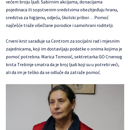
većem broju ljudi. Sabirnim akcijama, donacijama
pojedinaca ili sopstvenim sredstvima obezbjeđuju hranu,
sredstva za higijenu, odjeću, školski pribor… Pomoć
najčešće traže višečlane porodice i samohrani roditelji.
Crveni krst sarađuje sa Centrom za socijalni rad i mjesnim
zajednicama, koji im dostavljaju podatke o onima kojima je
pomoć potrebna. Marica Tomović, sektretarka GO Crvenog
krsta Trebinje smatra da je broj ljudi koji su u potrebi veći,
ali da im je teško da se odluče da zatraže pomoć.