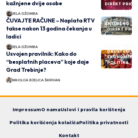
kažnjene dvije osobe
DIREKT PRIČE
JELA DŽOMBA
ČUVAJTE RAČUNE – Naplata RTV
AKTUELNO
takse nakon 13 godina čekanja u
DIREKT PRIČ
ladici
DIREKT PRIČE
JELA DŽOMBA
DRUŠTVO
Usvojen pravilnik: Kako do
EKONOMIJA
“besplatnih placeva” koje daje
POLITIKA
Grad Trebinje?
NIKOLIJA BJELICA ŠKRIVAN
Impressum
O nama
Uslovi i pravila korištenja
Politika korišćenja kolačića
Politika privatnosti
Kontakt