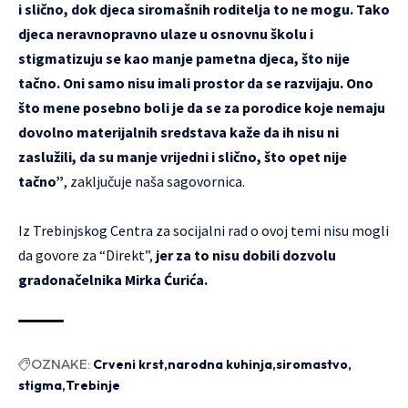
i slično, dok djeca siromašnih roditelja to ne mogu. Tako
djeca neravnopravno ulaze u osnovnu školu i
stigmatizuju se kao manje pametna djeca, što nije
tačno. Oni samo nisu imali prostor da se razvijaju. Ono
što mene posebno boli je da se za porodice koje nemaju
dovolno materijalnih sredstava kaže da ih nisu ni
zaslužili, da su manje vrijedni i slično, što opet nije
tačno”
, zaključuje naša sagovornica.
Iz Trebinjskog Centra za socijalni rad o ovoj temi nisu mogli
da govore za “Direkt”,
jer za to nisu dobili dozvolu
gradonačelnika Mirka Ćurića.
OZNAKE:
Crveni krst
narodna kuhinja
siromastvo
stigma
Trebinje