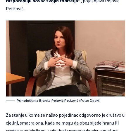
raspoređuju novac svojih roditelja”
, pojašnjava Pejović
Petković.
Psihološkinja Branka Pejović Petković (Foto: Direkt)
Za stanje u kome se našao pojedinac odgovorno je društvo u
cjelini, smatra ona. Kada ne mogu da obezbijede hranu ili
sredstva za higijenu, tada ljudi smatraju da nisu dovoljno