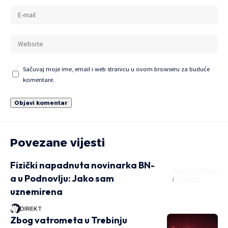
Sačuvaj moje ime, email i web stranicu u ovom browseru za buduće
komentare.
Povezane vijesti
Fizički napadnuta novinarka BN-
DRUGI PIŠU
a u Podnovlju: Jako sam
VIDEO
uznemirena
DIREKT
Zbog vatrometa u Trebinju