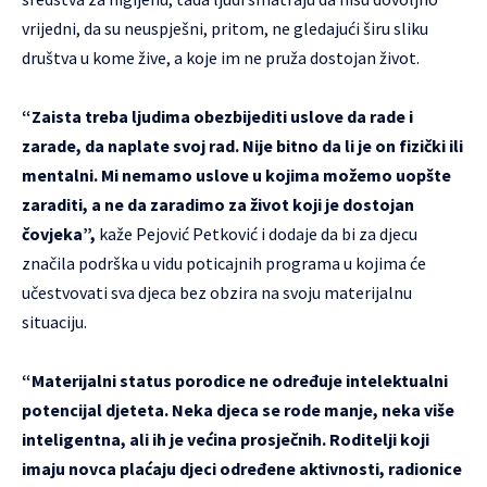
vrijedni, da su neuspješni, pritom, ne gledajući širu sliku
društva u kome žive, a koje im ne pruža dostojan život.
“Zaista treba ljudima obezbijediti uslove da rade i
zarade, da naplate svoj rad. Nije bitno da li je on fizički ili
mentalni. Mi nemamo uslove u kojima možemo uopšte
zaraditi, a ne da zaradimo za život koji je dostojan
čovjeka”,
kaže Pejović Petković i dodaje da bi za djecu
značila podrška u vidu poticajnih programa u kojima će
učestvovati sva djeca bez obzira na svoju materijalnu
situaciju.
“Materijalni status porodice ne određuje intelektualni
potencijal djeteta. Neka djeca se rode manje, neka više
inteligentna, ali ih je većina prosječnih. Roditelji koji
imaju novca plaćaju djeci određene aktivnosti, radionice