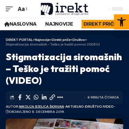
Aa
Op
NASLOVNA
NAJNOVIJE
DIREKT PRIČE
DIREKT PORTAL
>
Najnovije
>
Direkt priče
>
Društvo
>
Stigmatizacija siromašnih – Teško je tražiti pomoć (VIDEO)
Stigmatizacija siromašnih
– Teško je tražiti pomoć
(VIDEO)
6 MINUTA ČITANJA
AUTOR:
NIKOLIJA BJELICA ŠKRIVAN
AKTUELNO
DRUŠTVO
VIDEO
OBJAVLJENO 8. DECEMBRA 2019.