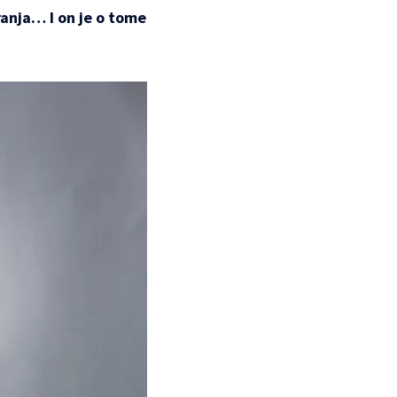
ranja… I on je o tome