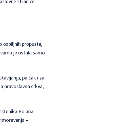
naslovne stranice
o ozbiljnih propusta,
rtvama je ostala samo
tavljanja, pa čak i za
ka pravoslavna crkva,
eštenika Bojana
primoravanja –