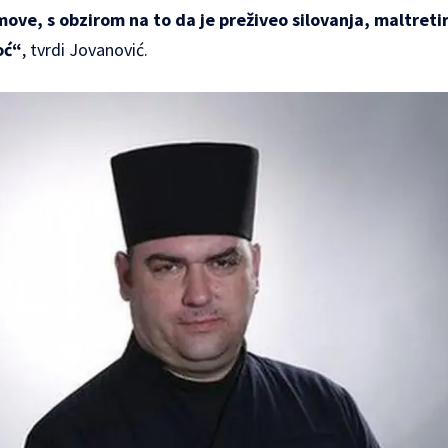
omove, s obzirom na to da je preživeo silovanja, maltreti
oć“
, tvrdi Jovanović.