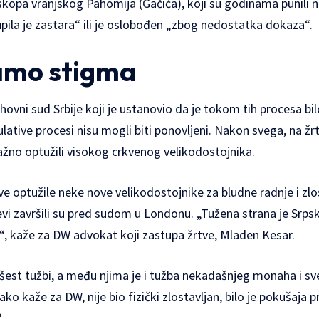
skopa vranjskog Pahomija (Gačića), koji su godinama punili 
pila je zastara“ ili je oslobođen „zbog nedostatka dokaza“.
amo stigma
hovni sud Srbije koji je ustanovio da je tokom tih procesa bil
lative procesi nisu mogli biti ponovljeni. Nakon svega, na ž
žno optužili visokog crkvenog velikodostojnika.
e optužile neke nove velikodostojnike za bludne radnje i zlos
jevi završili su pred sudom u Londonu. „Tužena strana je Srps
“, kaže za DW advokat koji zastupa žrtve, Mladen Kesar.
est tužbi, a među njima je i tužba nekadašnjeg monaha i sv
ko kaže za DW, nije bio fizički zlostavljan, bilo je pokušaja 
.