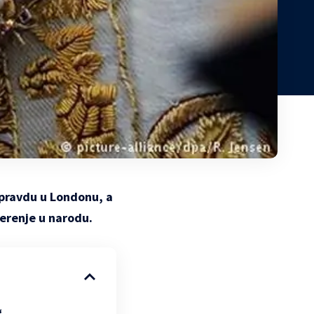
 pravdu u Londonu, a
verenje u narodu.
“