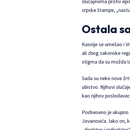
slučajevima protiv epi
srpske štampe, „nastu
Ostala s
Kasnije se umešao i Vr
ali zbog zakonske regu
stigma da su možda la
Sada su neke nove žrtv
ubistvo. Njihovi sluča
kao njihov poslodavac
Podneseno je ukupno š
Jovanovića. Iako on, ka
„direktno i indirektno“