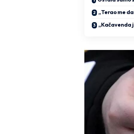
„Terao me da
„Kačavenda j