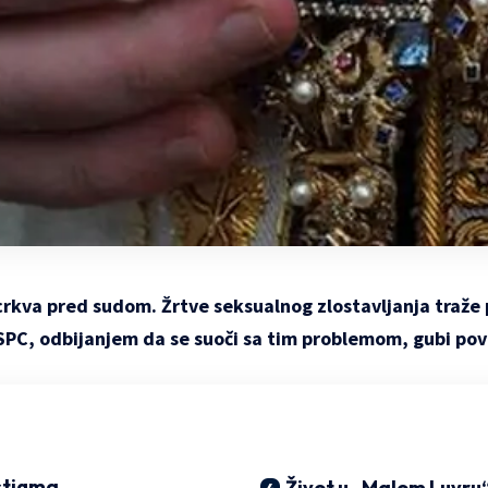
crkva pred sudom. Žrtve seksualnog zlostavljanja traže
 SPC, odbijanjem da se suoči sa tim problemom, gubi po
stigma
Život u „Malom Luvru