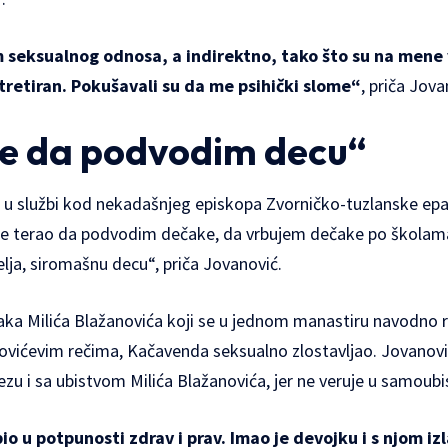
seksualnog odnosa, a indirektno, tako što su na mene v
ltretiran. Pokušavali su da me psihički slome“
, priča Jova
e da podvodim decu“
 u službi kod nekadašnjeg episkopa Zvorničko-tuzlanske eparh
e terao da podvodim dečake, da vrbujem dečake po školama.
lja, siromašnu decu“, priča Jovanović.
aka Milića Blažanovića koji se u jednom manastiru navodn
ovićevim rečima, Kačavenda seksualno zlostavljao. Jovanović
u i sa ubistvom Milića Blažanovića, jer ne veruje u samoubi
bio u potpunosti zdrav i prav. Imao je devojku i s njom izl