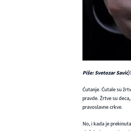
Piše: Svetozar Savić/
Ćutanje. Ćutale su žrtv
pravde. Žrtve su deca,
pravoslavne crkve.
No, i kada je prekinuta