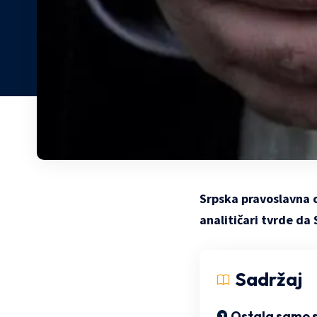
Srpska pravoslavna 
analitičari tvrde da
Sadržaj
Ostala samo 