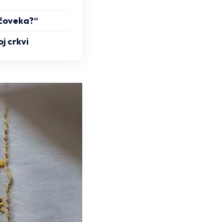
g čoveka?“
oj crkvi