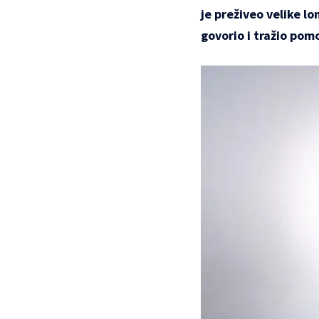
je preživeo velike l
govorio i tražio pom