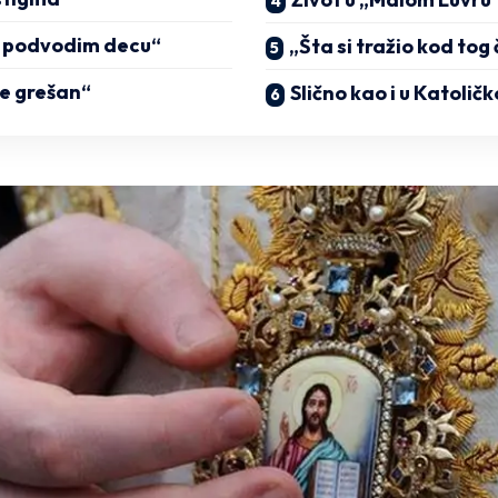
 podvodim decu“
„Šta si tražio kod to
e grešan“
Slično kao i u Katoličk