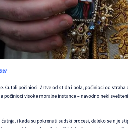
DW
e. Ćutali počinioci. Žrtve od stida i bola, počinioci od straha d
 a počinioci visoke moralne instance – navodno neki svešteni
 ćutnja, i kada su pokrenuti sudski procesi, daleko se nije st