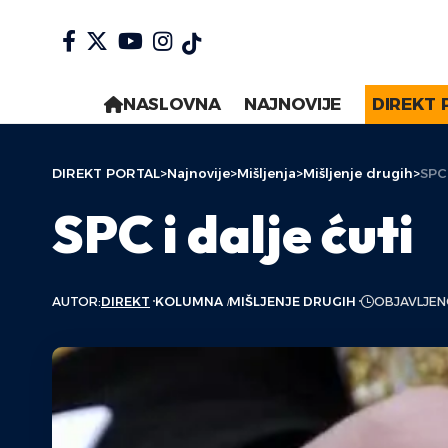
NASLOVNA
NAJNOVIJE
DIREKT 
DIREKT PORTAL
>
Najnovije
>
Mišljenja
>
Mišljenje drugih
>
SPC 
SPC i dalje ćuti
AUTOR:
DIREKT
KOLUMNA
MIŠLJENJE DRUGIH
OBJAVLJENO