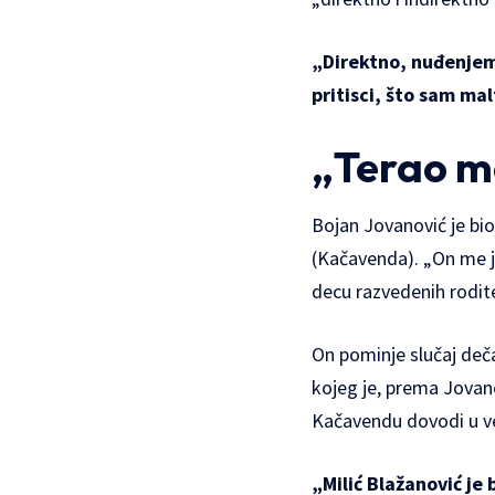
„Direktno, nuđenjem 
pritisci, što sam ma
„Terao m
Bojan Jovanović je bio
(Kačavenda). „On me j
decu razvedenih rodite
On pominje slučaj deč
kojeg je, prema Jovan
Kačavendu dovodi u vez
„Milić Blažanović je 