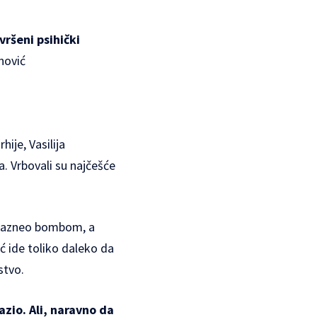
ršeni psihički
nović
ije, Vasilija
 Vrbovali su najčešće
o razneo bombom, a
 ide toliko daleko da
stvo.
azio. Ali, naravno da