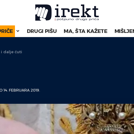
PRIČE
DRUGI PIŠU
MA, ŠTA KAŽETE
MIŠLJE
i dalje ćuti
 14. FEBRUARA 2019.