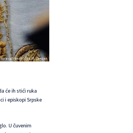
a će ih stići ruka
ci i episkopi Srpske
iglo. U čuvenim