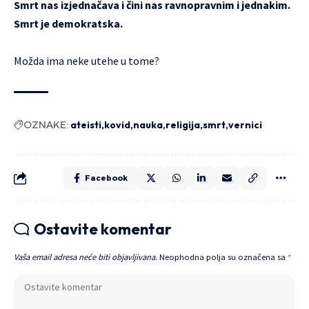
Smrt nas izjednačava i čini nas ravnopravnim i jednakim.
Smrt je demokratska.
Možda ima neke utehe u tome?
OZNAKE:
ateisti
kovid
nauka
religija
smrt
vernici
Facebook
Ostavite komentar
Vaša email adresa neće biti objavljivana.
Neophodna polja su označena sa
*