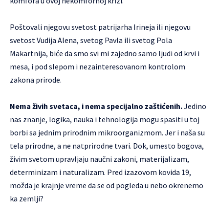
komfora u ovoj nekomfornoj krizi.
Poštovali njegovu svetost patrijarha Irineja ili njegovu
svetost Vudija Alena, svetog Pavla ili svetog Pola
Makartnija, biće da smo svi mi zajedno samo ljudi od krvi i
mesa, i pod slepom i nezainteresovanom kontrolom
zakona prirode.
Nema živih svetaca, i nema specijalno zaštićenih.
Jedino
nas znanje, logika, nauka i tehnologija mogu spasiti u toj
borbi sa jednim prirodnim mikroorganizmom. Jer i naša su
tela prirodne, a ne natprirodne tvari. Dok, umesto bogova,
živim svetom upravljaju naučni zakoni, materijalizam,
determinizam i naturalizam. Pred izazovom kovida 19,
možda je krajnje vreme da se od pogleda u nebo okrenemo
ka zemlji?