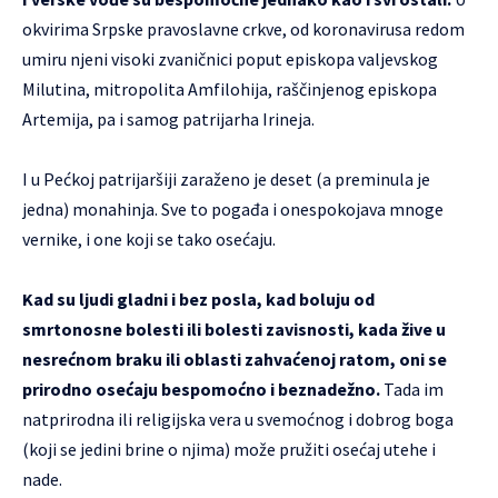
okvirima Srpske pravoslavne crkve, od koronavirusa redom
umiru njeni visoki zvaničnici poput episkopa valjevskog
Milutina, mitropolita Amfilohija, raščinjenog episkopa
Artemija, pa i samog patrijarha Irineja.
I u Pećkoj patrijaršiji zaraženo je deset (a preminula je
jedna) monahinja. Sve to pogađa i onespokojava mnoge
vernike, i one koji se tako osećaju.
Kad su ljudi gladni i bez posla, kad boluju od
smrtonosne bolesti ili bolesti zavisnosti, kada žive u
nesrećnom braku ili oblasti zahvaćenoj ratom, oni se
prirodno osećaju bespomoćno i beznadežno.
Tada im
natprirodna ili religijska vera u svemoćnog i dobrog boga
(koji se jedini brine o njima) može pružiti osećaj utehe i
nade.