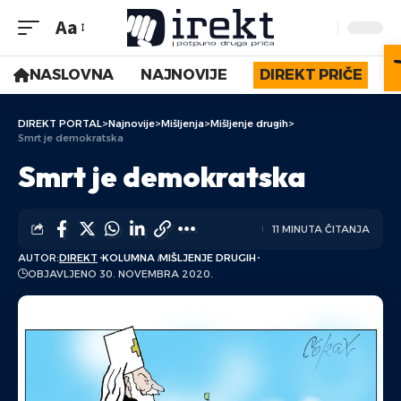
Aa
NASLOVNA
NAJNOVIJE
DIREKT PRIČE
DIREKT PORTAL
>
Najnovije
>
Mišljenja
>
Mišljenje drugih
>
Smrt je demokratska
Smrt je demokratska
11 MINUTA ČITANJA
AUTOR:
DIREKT
KOLUMNA
MIŠLJENJE DRUGIH
OBJAVLJENO 30. NOVEMBRA 2020.