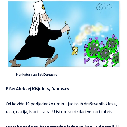
Karikatura za list Danas.rs
Piše: Aleksej Kišjuhas/
Danas.rs
Od kovida 19 podjednako umiru ljudi svih društvenih klasa,
rasa, nacija, kao i – vera. U istom su riziku i vernici i ateisti.
I verske vođe su bespomoćne jednako kao i svi ostali.
U