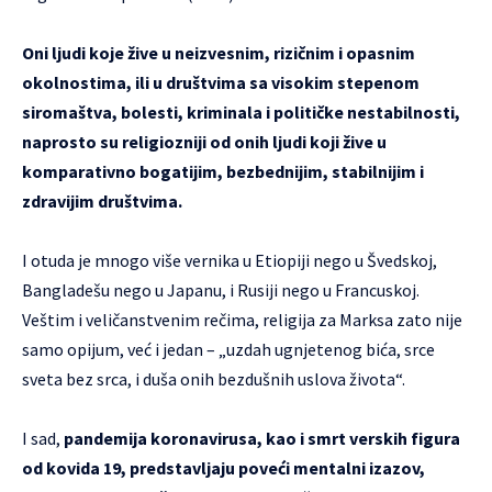
Oni ljudi koje žive u neizvesnim, rizičnim i opasnim
okolnostima, ili u društvima sa visokim stepenom
siromaštva, bolesti, kriminala i političke nestabilnosti,
naprosto su religiozniji od onih ljudi koji žive u
komparativno bogatijim, bezbednijim, stabilnijim i
zdravijim društvima.
I otuda je mnogo više vernika u Etiopiji nego u Švedskoj,
Bangladešu nego u Japanu, i Rusiji nego u Francuskoj.
Veštim i veličanstvenim rečima, religija za Marksa zato nije
samo opijum, već i jedan – „uzdah ugnjetenog bića, srce
sveta bez srca, i duša onih bezdušnih uslova života“.
I sad,
pandemija koronavirusa, kao i smrt verskih figura
od kovida 19, predstavljaju poveći mentalni izazov,