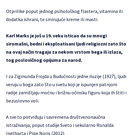
Otprilike poput jednog psihološkog flastera, vitamina ili
dodatka ishrani, te smirujuće kreme ili masti.
Karl Marks je još u 19. veku isticao da su mnogi
siromašni, bedni i eksploatisani ljudi religiozni zato što
na ovaj način tragaju za nekom vrstom bega ili izlaza,
tog poslovičnog opijuma za narod.
I za Zigmunda Frojda u Budućnosti jedne iluzije (1927), ljudi
veruju u boga zato što u svetu koji je ispunjen patnjom
radije zamišljaju moćnu i brižnu očinsku figuru koja ih štiti i
bezuslovno voli.
A sve to potvrđuju i savremena društvenonaučna
istraživanja, poput studije Sveto i sekularno Ronalda
Inglharta i Pipe Noris (2012).