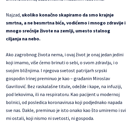
Najzad,
ukoliko konačno skapiramo da smo krajnje
smrtna, a ne besmrtna bića, vodićemo i mnogo zdravije i
mnogo srećnije živote na zemlji, umesto stalnog
ciljanja na nebo.
Ako zagrobnog života nema, i ovaj život je onaj jedan jedini
koji imamo, više ćemo brinuti o sebi, o svom zdravlju, i o
svojim bližnjima. I njegova svetost patrijarh srpski
gospodin Irinej preminuo je kao – građanin Miroslav
Gavrilović. Bez raskalašne titule, odežde i kape, na infuziji,
pod lekovima, ili na respiratoru. Kao pacijent u modernoj
bolnici, od posledica koronavirusa koji podjednako napada
sve nas. Dakle, preminuo je isto onako kao što umiremo i svi
mi ostali, koji nismo ni svetosti, ni gospoda.