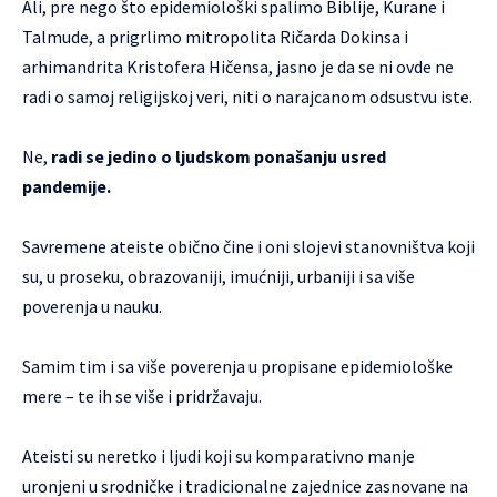
Ali, pre nego što epidemiološki spalimo Biblije, Kurane i
Talmude, a prigrlimo mitropolita Ričarda Dokinsa i
arhimandrita Kristofera Hičensa, jasno je da se ni ovde ne
radi o samoj religijskoj veri, niti o narajcanom odsustvu iste.
Ne,
radi se jedino o ljudskom ponašanju usred
pandemije.
Savremene ateiste obično čine i oni slojevi stanovništva koji
su, u proseku, obrazovaniji, imućniji, urbaniji i sa više
poverenja u nauku.
Samim tim i sa više poverenja u propisane epidemiološke
mere – te ih se više i pridržavaju.
Ateisti su neretko i ljudi koji su komparativno manje
uronjeni u srodničke i tradicionalne zajednice zasnovane na