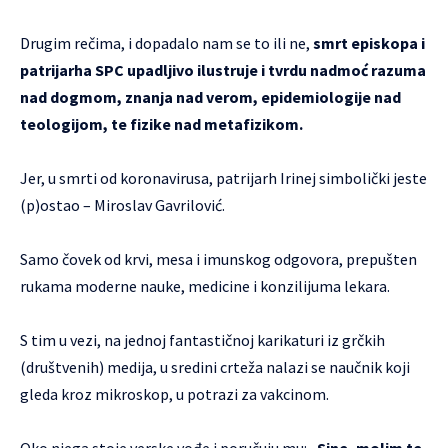
Drugim rečima, i dopadalo nam se to ili ne,
smrt episkopa i
patrijarha SPC upadljivo ilustruje i tvrdu nadmoć razuma
nad dogmom, znanja nad verom, epidemiologije nad
teologijom, te fizike nad metafizikom.
Jer, u smrti od koronavirusa, patrijarh Irinej simbolički jeste
(p)ostao – Miroslav Gavrilović.
Samo čovek od krvi, mesa i imunskog odgovora, prepušten
rukama moderne nauke, medicine i konzilijuma lekara.
S tim u vezi, na jednoj fantastičnoj karikaturi iz grčkih
(društvenih) medija, u sredini crteža nalazi se naučnik koji
gleda kroz mikroskop, u potrazi za vakcinom.
Oko njega stoje verske vođe i poručuju mu: „
Sine, molim te