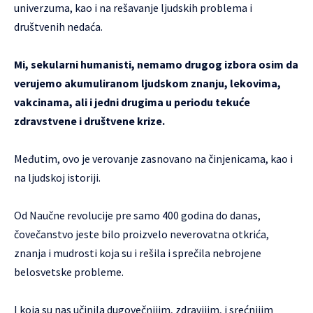
univerzuma, kao i na rešavanje ljudskih problema i
društvenih nedaća.
Mi, sekularni humanisti, nemamo drugog izbora osim da
verujemo akumuliranom ljudskom znanju, lekovima,
vakcinama, ali i jedni drugima u periodu tekuće
zdravstvene i društvene krize.
Međutim, ovo je verovanje zasnovano na činjenicama, kao i
na ljudskoj istoriji.
Od Naučne revolucije pre samo 400 godina do danas,
čovečanstvo jeste bilo proizvelo neverovatna otkrića,
znanja i mudrosti koja su i rešila i sprečila nebrojene
belosvetske probleme.
I koja su nas učinila dugovečnijim, zdravijim, i srećnijim