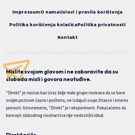
Impressum
O nama
Uslovi i pravila korištenja
Politika korišćenja kolačića
Politika privatnosti
Kontakt
Mislite svojom glavom i ne zaboravite da su
sloboda misli i govora neotuđive.
“Direkt” je nastao kao izraz želje male grupe novinara da se bave
svojim pozivom časno i pošteno, ne izdajući svoje čitaoce i interes
javnosti. Istovremeno, “Direkt” je i eksperiment. Pokazaćemo da
koncept slobodnog novinarstva nije nedostižni ideal.
Direkt priče