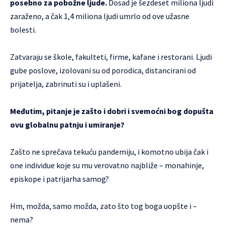
posebno za pobožne ljude.
Dosad je šezdeset miliona ljudi
zaraženo, a čak 1,4 miliona ljudi umrlo od ove užasne
bolesti.
Zatvaraju se škole, fakulteti, firme, kafane i restorani. Ljudi
gube poslove, izolovani su od porodica, distancirani od
prijatelja, zabrinuti su i uplašeni.
Međutim, pitanje je zašto i dobri i svemoćni bog dopušta
ovu globalnu patnju i umiranje?
Zašto ne sprečava tekuću pandemiju, i komotno ubija čak i
one individue koje su mu verovatno najbliže – monahinje,
episkope i patrijarha samog?
Hm, možda, samo možda, zato što tog boga uopšte i –
nema?