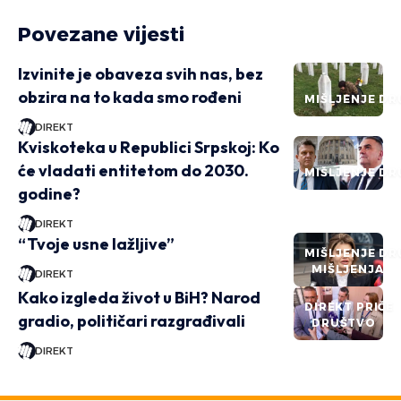
Povezane vijesti
Izvinite je obaveza svih nas, bez
obzira na to kada smo rođeni
MIŠLJENJE DR
DIREKT
Kviskoteka u Republici Srpskoj: Ko
će vladati entitetom do 2030.
MIŠLJENJE DR
godine?
DIREKT
“Tvoje usne lažljive”
MIŠLJENJE DR
MIŠLJENJA
DIREKT
Kako izgleda život u BiH? Narod
DIREKT PRIČE
gradio, političari razgrađivali
DRUŠTVO
DIREKT