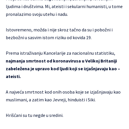
ljudima i društvima. Mi, ateisti i sekularni humanisti, u tome
pronalazimo svoju utehu i nadu.
Istovremeno, možda i nije skroz tačno da su i pobožni i
bezbožni u sasvim istom riziku od kovida 19.
Prema istraživanju Kancelarije za nacionalnu statistiku,
najmanja smrtnost od koronavirusa u Velikoj Britaniji
zabeležena je upravo kod ljudi koji se izjašnjavaju kao –
ateisti.
A najveća smrtnost kod onih osoba koje se izjašnjavaju kao
muslimani, a zatim kao Jevreji, hinduisti i Siki.
Hrišćani su tu negde u sredini.