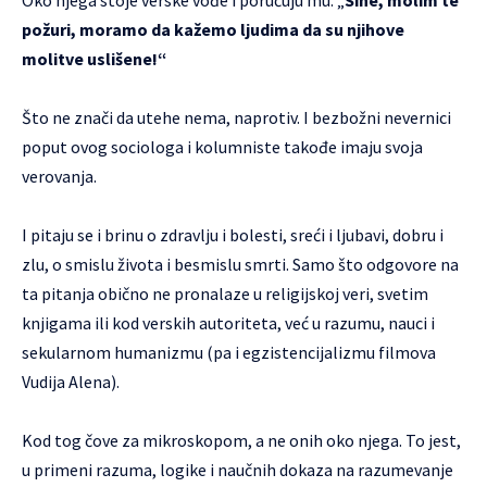
požuri, moramo da kažemo ljudima da su njihove
molitve uslišene!“
Što ne znači da utehe nema, naprotiv. I bezbožni nevernici
poput ovog sociologa i kolumniste takođe imaju svoja
verovanja.
I pitaju se i brinu o zdravlju i bolesti, sreći i ljubavi, dobru i
zlu, o smislu života i besmislu smrti. Samo što odgovore na
ta pitanja obično ne pronalaze u religijskoj veri, svetim
knjigama ili kod verskih autoriteta, već u razumu, nauci i
sekularnom humanizmu (pa i egzistencijalizmu filmova
Vudija Alena).
Kod tog čove za mikroskopom, a ne onih oko njega. To jest,
u primeni razuma, logike i naučnih dokaza na razumevanje