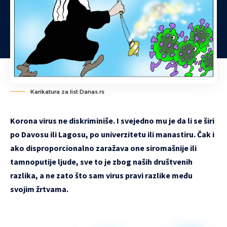
Karikatura za list Danas.rs
Korona virus ne diskriminiše. I svejedno mu je da li se širi
po Davosu ili Lagosu, po univerzitetu ili manastiru. Čak i
ako disproporcionalno zaražava one siromašnije ili
tamnoputije ljude, sve to je zbog naših društvenih
razlika, a ne zato što sam virus pravi razlike među
svojim žrtvama.