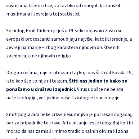
susretima licem u lice, za razliku od mnogih britanskih
muslimana i Jevreja u toj statistici.
Sociolog Emil Dirkem je još u 19. veku objasnio zašto se
evropski protestanti samoubijaju najviše, katolici srednje, a
Jevreji najmanje – zbog karaktera njihovih društvenih
zajednica, a ne njihovih religija.
Drugim rečima, nije ni ateizam taj koji nas štiti od kovida 19,
isto kao što to nije ni teizam.
Štiti nas jedino to kako se
ponašamo u društvu i zajednici.
Virus uopšte ne benda
naše teologije, već jedino naše fiziologije i sociologije.
Smrt poglavara neke crkve nesumnjivo je potresan događaj,
bar za pripadnike te crkve. Ali u pitanju jeste i događaj koji bi
morao da nas zamisli i mimo tradicionalnih okvira ili zona