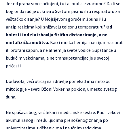
Jer od praha smo sačinjeni, i u taj prah se vraćamo? Da li se
bog onda radije otkriva u Svetom pismu ili u respiratoru za
veštačko disanje? U Mojsijevom gorućem žbunu ili u
antipireticima koji snižavaju telesnu temperaturu?
Od
bolesti i od zla izbavlja fizičko distanciranje, a ne
metafizička molitva.
Kao i mrska hemija: natrijum-stearat
ili profani sapun, a ne alhemija svete vodice. Supstance u
budućim vakcinama, a ne transupstancijacije u svetoj
pričesti.
Dođavola, veći uticaj na zdravlje ponekad ima mito od
mitologije – sveti Džoni Voker na poklon, umesto svetog
duha.
Ne spašava bog, već lekari i medicinske sestre. Kao i vekovi
akumuliranog i među ljudima prenošenog znanja po
univerzitetima, udžbenicima i naučnim radovima.