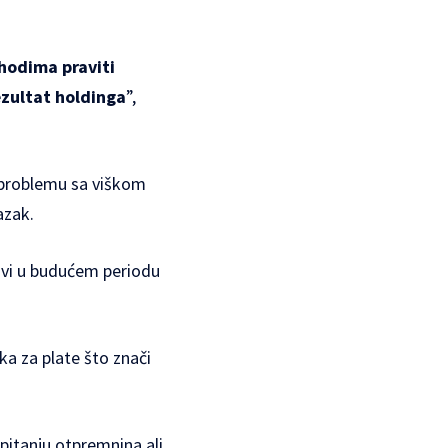
hodima praviti
ezultat holdinga
”,
 problemu sa viškom
azak.
ovi u budućem periodu
a za plate što znači
 pitanju otpremnina ali