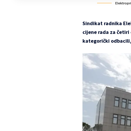
Elektropr
Sindikat radnika El
cijene rada za četir
kategorički odbacili