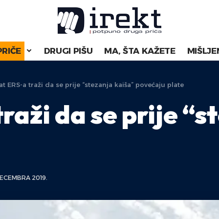
PRIČE
DRUGI PIŠU
MA, ŠTA KAŽETE
MIŠLJE
at ERS-a traži da se prije “stezanja kaiša” povećaju plate
raži da se prije “s
DECEMBRA 2019.