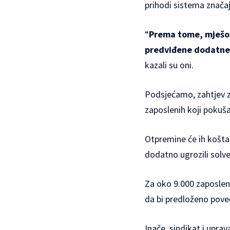
prihodi sistema znača
“
Prema tome, mješov
predviđene dodatne r
kazali su oni.
Podsjećamo, zahtjev z
zaposlenih koji pokuša
Otpremine će ih košta
dodatno ugrozili solv
Za oko 9.000 zaposlen
da bi predloženo pove
Inače, sindikat i upra