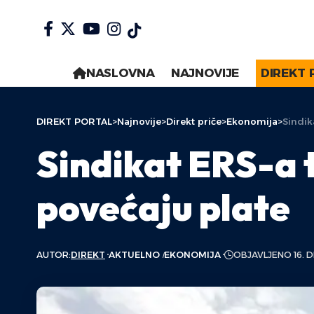
NASLOVNA
NAJNOVIJE
DIREKT 
DIREKT PORTAL
>
Najnovije
>
Direkt priče
>
Ekonomija
>
Sindik
Sindikat ERS-a t
povećaju plate
AUTOR:
DIREKT
AKTUELNO
EKONOMIJA
OBJAVLJENO 16. 