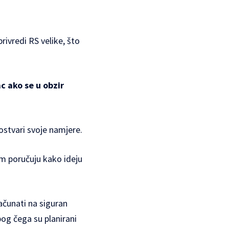
rivredi RS velike, što
c ako se u obzir
ostvari svoje namjere.
em poručuju kako ideju
ačunati na siguran
bog čega su planirani