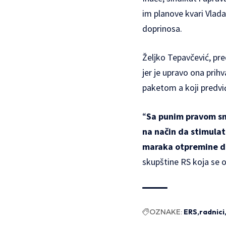
im planove kvari Vlada
doprinosa.
Željko Tepavčević, pr
jer je upravo ona pri
paketom a koji predviđ
“
Sa punim pravom sm
na način da stimulat
maraka otpremine dr
skupštine RS koja se o
OZNAKE:
ERS
radnici