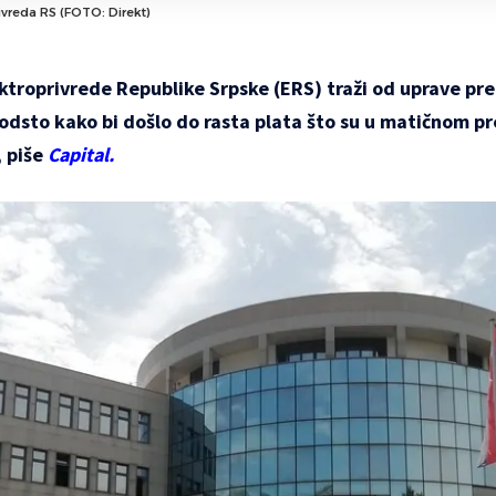
ivreda RS (FOTO: Direkt)
ektroprivrede Republike Srpske (ERS) traži od uprave p
i odsto kako bi došlo do rasta plata što su u matičnom
, piše
Capital.