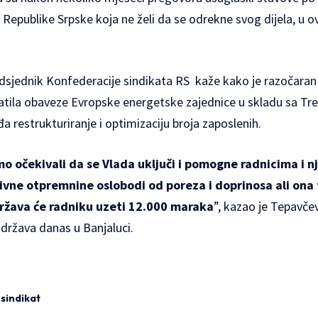
 Republike Srpske koja ne želi da se odrekne svog dijela, u o
edsjednik Konfederacije sindikata RS kaže kako je razočara
hvatila obaveze Evropske energetske zajednice u skladu sa T
a restrukturiranje i optimizaciju broja zaposlenih.
o očekivali da se Vlada uključi i pomogne radnicima i 
ivne otpremnine oslobodi od poreza i doprinosa ali ona t
žava će radniku uzeti 12.000 maraka
”, kazao je Tepavče
država danas u Banjaluci.
sindikat