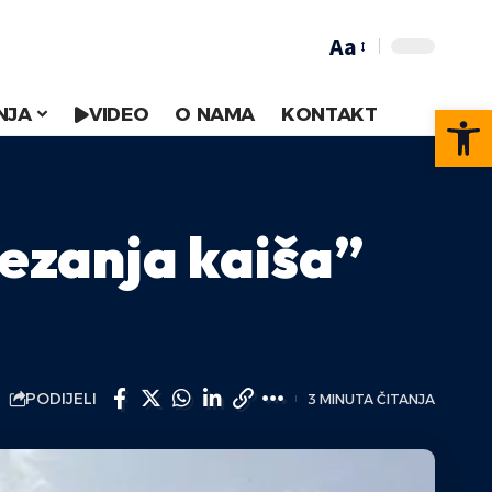
Aa
Op
NJA
VIDEO
O NAMA
KONTAKT
tezanja kaiša”
PODIJELI
3 MINUTA ČITANJA