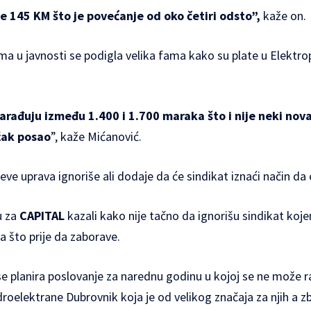
 145 KM što je povećanje od oko četiri odsto”,
kaže on.
a u javnosti se podigla velika fama kako su plate u Elektrop
zarađuju između 1.400 i 1.700 maraka što i nije neki nova
žak posao
”, kaže Mićanović.
ve uprava ignoriše ali dodaje da će sindikat iznaći način da 
u za
CAPITAL
kazali kako nije tačno da ignorišu sindikat koj
a što prije da zaborave.
e planira poslovanje za narednu godinu u kojoj se ne može r
oelektrane Dubrovnik koja je od velikog značaja za njih a z