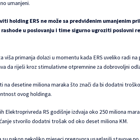
jno umanjeni.
iti holding ERS ne može sa predviđenim umanjenim pri
ashode u poslovanju i time sigurno ugroziti poslovni r
a viša primanja dolazi u momentu kada ERS uveliko radi na
va da riješi kroz stimulativne otpremnine za dobrovoljni odl
ti na desetine miliona maraka što znači da bi dodatni trošk
entnost ovog holdinga.
ih Elektroprivreda RS godišnje izdvaja oko 250 miliona marak
ćanje stvorilo dodatni trošak od oko deset miliona KM.
va su nakon nekoliko mjeseci pregovora usaglasili stavove po