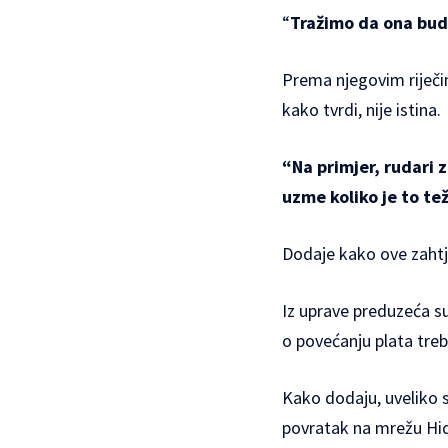
“
Tražimo da ona bude
Prema njegovim riječim
kako tvrdi, nije istina.
“Na primjer, rudari 
uzme koliko je to te
Dodaje kako ove zahtje
Iz uprave preduzeća s
o povećanju plata treb
Kako dodaju, uveliko s
povratak na mrežu Hidr