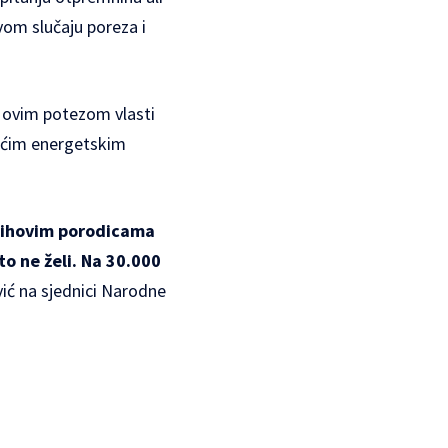
vom slučaju poreza i
n ovim potezom vlasti
rećim energetskim
njihovim porodicama
o ne želi. Na 30.000
vić na sjednici Narodne