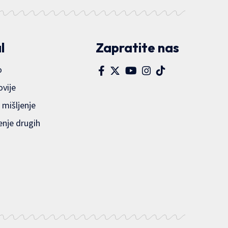
l
Zapratite nas
o
ovije
 mišljenje
enje drugih