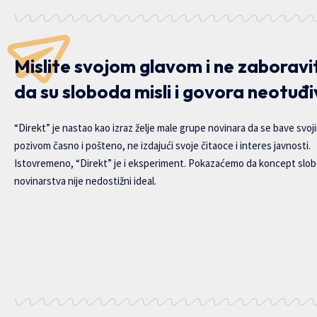
Mislite svojom glavom i ne zaboravi
da su sloboda misli i govora neotuđi
“Direkt” je nastao kao izraz želje male grupe novinara da se bave svoj
pozivom časno i pošteno, ne izdajući svoje čitaoce i interes javnosti.
Istovremeno, “Direkt” je i eksperiment. Pokazaćemo da koncept slo
novinarstva nije nedostižni ideal.