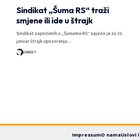
Sindikat „Šuma RS“ traži
smjene ili ide u štrajk
Sindikat zaposlenih u „Šumama RS“ najavio je za 31.
januar štrajk upozorenja…
DIREKT
Impressum
O nama
Uslovi 