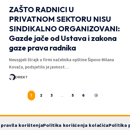
ZAŠTO RADNICI U
PRIVATNOM SEKTORU NISU
SINDIKALNO ORGANIZOVANI:
Gazde jače od Ustava i zakona
gaze prava radnika
Neuspjeli štrajk u firmi načelnika opštine Šipovo Milana
Kovača, podsjetilo je javnost…
DIREKT
1
2
3
…
5
6
i pravila korištenja
Politika korišćenja kolačića
Politika 