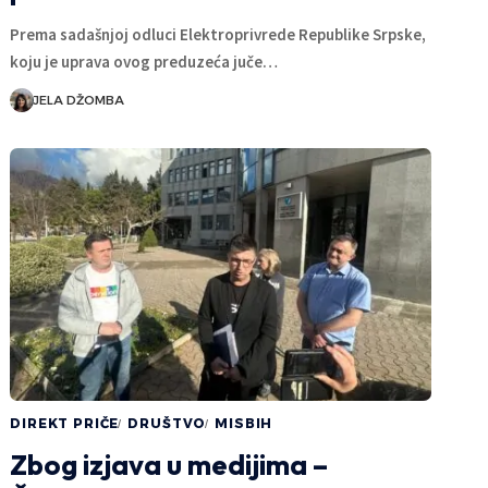
Prema sadašnjoj odluci Elektroprivrede Republike Srpske,
koju je uprava ovog preduzeća juče…
JELA DŽOMBA
DIREKT PRIČE
DRUŠTVO
MISBIH
Zbog izjava u medijima –