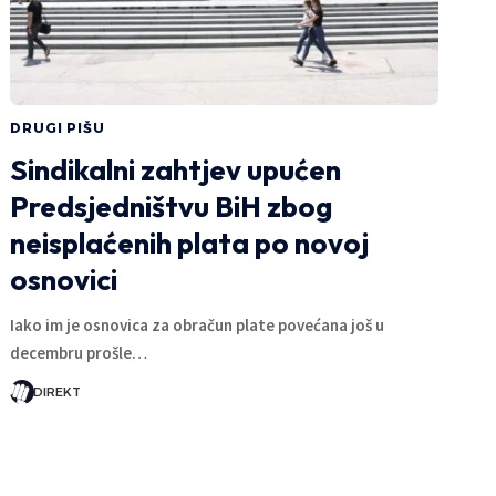
DRUGI PIŠU
Sindikalni zahtjev upućen
Predsjedništvu BiH zbog
neisplaćenih plata po novoj
osnovici
Iako im je osnovica za obračun plate povećana još u
decembru prošle…
DIREKT