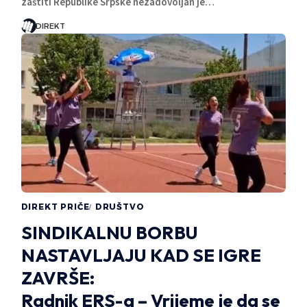
zaštiti Republike Srpske nezadovoljan je…
DIREKT
DIREKT PRIČE
DRUŠTVO
SINDIKALNU BORBU
NASTAVLJAJU KAD SE IGRE
ZAVRŠE:
Radnik ERS-a – Vrijeme je da se