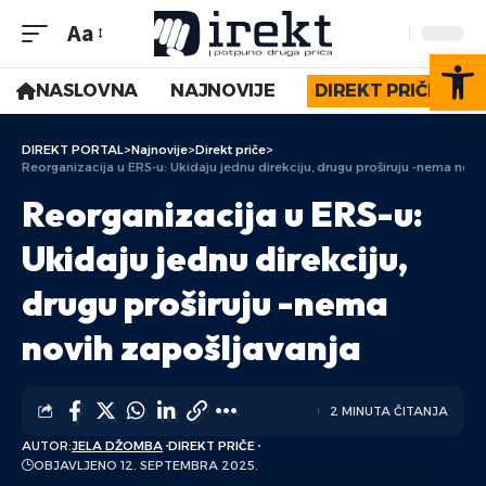
Aa
Op
NASLOVNA
NAJNOVIJE
DIREKT PRIČE
DIREKT PORTAL
>
Najnovije
>
Direkt priče
>
Reorganizacija u ERS-u: Ukidaju jednu direkciju, drugu proširuju -nema novi
Reorganizacija u ERS-u:
Ukidaju jednu direkciju,
drugu proširuju -nema
novih zapošljavanja
2 MINUTA ČITANJA
AUTOR:
JELA DŽOMBA
DIREKT PRIČE
OBJAVLJENO 12. SEPTEMBRA 2025.