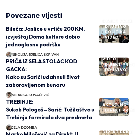
Povezane vijesti
DIREKT PRIČE
DRUŠTVO
Bileća: Jaslice u vrtiću 200 KM,
POLITIKA
izvještaj Doma kulture dobio
VIDEO
jednoglasnu podršku
NIKOLIJA BJELICA ŠKRIVAN
VIDEO
PRIČA IZ SELA STOLAC KOD
DIREKT PRIČ
GACKA:
DRUŠTVO
Kako su Sarići udahnuli život
zaboravljenom bunaru
MILANKA KOVAČEVIĆ
TREBINJE:
AKTUELNO
Sukob Pologoš – Sarić: Tužilaštvo u
DIREKT PRIČ
Trebinju formiralo dva predmeta
JELA DŽOMBA
DIREKT PRIČE
Marko Milošević za Direkt: U