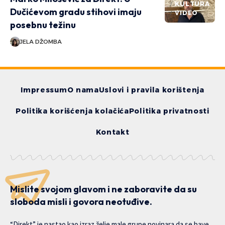
KULTURA
Dučićevom gradu stihovi imaju
VIDEO
posebnu težinu
JELA DŽOMBA
Impressum
O nama
Uslovi i pravila korištenja
Politika korišćenja kolačića
Politika privatnosti
Kontakt
Mislite svojom glavom i ne zaboravite da su
sloboda misli i govora neotuđive.
“Direkt” je nastao kao izraz želje male grupe novinara da se bave