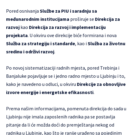
Pored osnivanja
Službe za PIU i saradnju sa
međunarodnim institucijama
proširuje se
Direkcija za
razvoj
kao
Direkcija za razvoj i implementaciju
projekata
. U okviru ove direkcije biće formirana i nova
Služba za strategiju i standarde
, kao i
Služba za životnu
sredinu i održivi razvoj
.
Po novoj sistematizaciji radnih mjesta, pored Trebinja i
Banjaluke pojavljuje se i jedno radno mjesto u Ljubinju i to,
kako je navedeno u odluci, u okviru
Direkcije za obnovljive
izvore energije i energetske efikasnosti
.
Prema našim informacijama, pomenuta direkcija do sada u
Ljubinju nije imala zaposlenih radnika pa se postavlja
pitanje da li će možda doći do premještanja nekog od
radnika u Ljubinje, kao što je ranije urađeno sa pojedinim