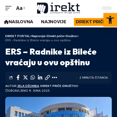
Aa
Op
NASLOVNA
NAJNOVIJE
DIREKT PRIČE
DIREKT PORTAL
>
Najnovije
>
Direkt priče
>
Društvo
>
ERS – Radnike iz Bileće vraćaju u ovu opštinu
ERS – Radnike iz Bileće
vraćaju u ovu opštinu
2 MINUTA ČITANJA
AUTOR:
JELA DŽOMBA
DIREKT PRIČE
DRUŠTVO
OBJAVLJENO 9. JUNA 2025.