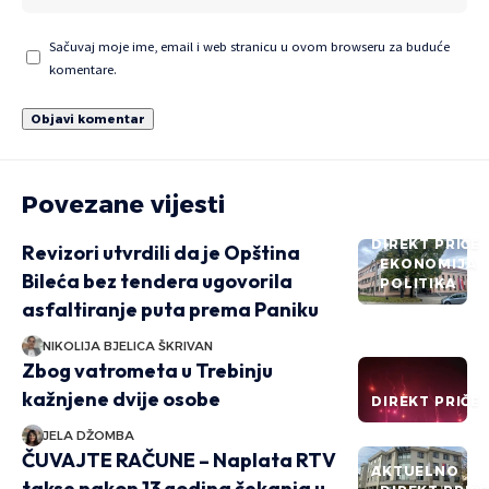
Sačuvaj moje ime, email i web stranicu u ovom browseru za buduće
komentare.
Povezane vijesti
DIREKT PRIČE
Revizori utvrdili da je Opština
EKONOMIJA
Bileća bez tendera ugovorila
POLITIKA
asfaltiranje puta prema Paniku
NIKOLIJA BJELICA ŠKRIVAN
Zbog vatrometa u Trebinju
kažnjene dvije osobe
DIREKT PRIČE
JELA DŽOMBA
ČUVAJTE RAČUNE – Naplata RTV
AKTUELNO
takse nakon 13 godina čekanja u