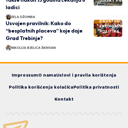
DIREKT PRIČ
ladici
DIREKT PRIČE
JELA DŽOMBA
DRUŠTVO
Usvojen pravilnik: Kako do
EKONOMIJA
“besplatnih placeva” koje daje
POLITIKA
Grad Trebinje?
NIKOLIJA BJELICA ŠKRIVAN
Impressum
O nama
Uslovi i pravila korištenja
Politika korišćenja kolačića
Politika privatnosti
Kontakt