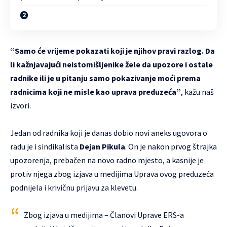
“Samo će vrijeme pokazati koji je njihov pravi razlog. Da
li kažnjavajući neistomišljenike žele da upozore i ostale
radnike ili je u pitanju samo pokazivanje moći prema
radnicima koji ne misle kao uprava preduzeća”
, kažu naš
izvori.
Jedan od radnika koji je danas dobio novi aneks ugovora o
radu je i sindikalista
Dejan Pikula
. On je nakon prvog štrajka
upozorenja, prebačen na novo radno mjesto, a kasnije je
protiv njega zbog izjava u medijima Uprava ovog preduzeća
podnijela i krivičnu prijavu za klevetu.
Zbog izjava u medijima – Članovi Uprave ERS-a