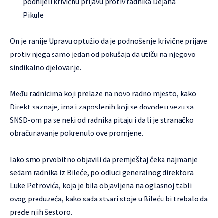
podnijeli krivičnu prijavu protiv radnika Dejana
Pikule
On je ranije Upravu optužio da je podnošenje krivične prijave
protiv njega samo jedan od pokušaja da utiču na njegovo
sindikalno djelovanje.
Među radnicima koji prelaze na novo radno mjesto, kako
Direkt saznaje, ima i zaposlenih koji se dovode u vezu sa
SNSD-om pa se neki od radnika pitaju i da li je stranačko
obračunavanje pokrenulo ove promjene.
Iako smo prvobitno objavili da premještaj čeka najmanje
sedam radnika iz Bileće, po odluci generalnog direktora
Luke Petrovića, koja je bila objavljena na oglasnoj tabli
ovog preduzeća, kako sada stvari stoje u Bileću bi trebalo da
pređe njih šestoro.