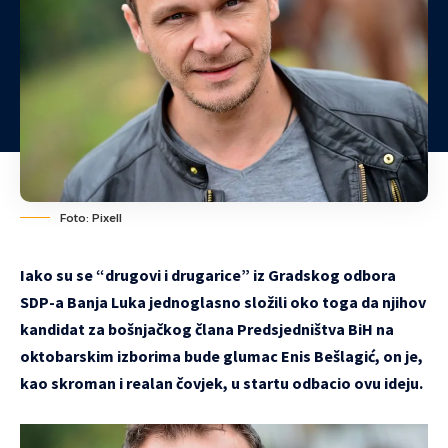
Foto: Pixell
Iako su se “drugovi i drugarice” iz Gradskog odbora
SDP-a Banja Luka jednoglasno složili oko toga da njihov
kandidat za bošnjačkog člana Predsjedništva BiH na
oktobarskim izborima bude glumac Enis Bešlagić, on je,
kao skroman i realan čovjek, u startu odbacio ovu ideju.