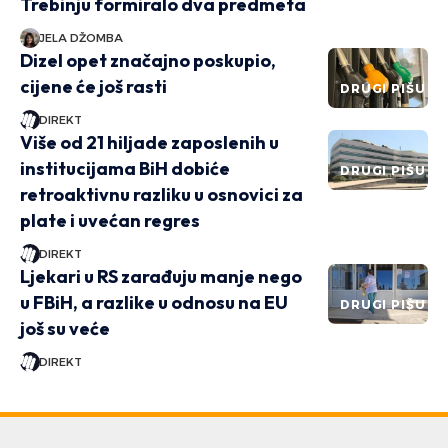
Trebinju formiralo dva predmeta
JELA DŽOMBA
Dizel opet značajno poskupio,
cijene će još rasti
DRUGI PIŠU
DIREKT
Više od 21 hiljade zaposlenih u
institucijama BiH dobiće
DRUGI PIŠU
retroaktivnu razliku u osnovici za
plate i uvećan regres
DIREKT
Ljekari u RS zarađuju manje nego
u FBiH, a razlike u odnosu na EU
DRUGI PIŠU
još su veće
DIREKT