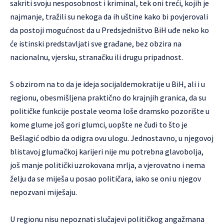
sakriti svoju nesposobnost i kriminal, tek oni treći, kojih je
najmanje, tražili su nekoga da ih uštine kako bi povjerovali
da postoji mogućnost da u Predsjedništvo BiH uđe neko ko
će istinski predstavljati sve građane, bez obzira na
nacionalnu, vjersku, stranačku ili drugu pripadnost.
S obzirom na to da je ideja socijaldemokratije u BiH, ali i u
regionu, obesmišljena praktično do krajnjih granica, da su
političke funkcije postale veoma loše dramsko pozorište u
kome glume još gori glumci, uopšte ne čudi to što je
Bešlagić odbio da odigra ovu ulogu. Jednostavno, u njegovoj
blistavoj glumačkoj karijeri nije mu potrebna glavobolja,
još manje politički uzrokovana mrlja, a vjerovatno i nema
želju da se miješa u posao političara, iako se oni u njegov
nepozvani miješaju.
U regionu nisu nepoznati slučajevi političkog angažmana