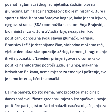
poznatih glumaca i drugih umjetnika. Zadržimo se na
glumcima. Emir Hadžihafizbegović bio je ministar kulture i
sporta u Vladi Kantona Sarajevo koga je, kako je sam izjavio,
njegova stranka (SDA) pomnožila sa nulom. Voja Brajović je
bio ministar za kulturu u Vladi Srbije, nezapažen kao
političar u odnosu na svoju slavnu glumačku karijeru.
Branislav Lečić je decenijama član, slobodno možemo reći,
vječite demokratske opozicije u Srbiji, te mnogi drugi manje
ili više poznati… Navedeni primjeri govore o tome kako
politika nemilosrdno potroši ljude, jer u njoj, makar na
brdovitom Balkanu, nema mjesta za emocije i poštenje, sve
je samo interes, lični i stranački.
Da ima pameti, k’o što nema, mnogi doktori medicine bi
danas spašavali živote građana umjesto što spašavaju svoje
političke partije, istoričari bi nalazili naučna objašnjenja za