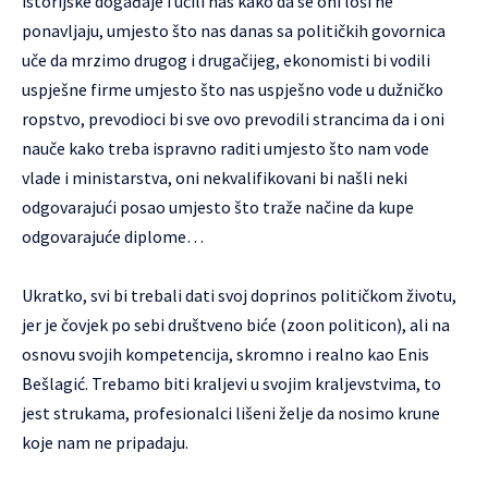
istorijske događaje i učili nas kako da se oni loši ne
ponavljaju, umjesto što nas danas sa političkih govornica
uče da mrzimo drugog i drugačijeg, ekonomisti bi vodili
uspješne firme umjesto što nas uspješno vode u dužničko
ropstvo, prevodioci bi sve ovo prevodili strancima da i oni
nauče kako treba ispravno raditi umjesto što nam vode
vlade i ministarstva, oni nekvalifikovani bi našli neki
odgovarajući posao umjesto što traže načine da kupe
odgovarajuće diplome…
Ukratko, svi bi trebali dati svoj doprinos političkom životu,
jer je čovjek po sebi društveno biće (zoon politicon), ali na
osnovu svojih kompetencija, skromno i realno kao Enis
Bešlagić. Trebamo biti kraljevi u svojim kraljevstvima, to
jest strukama, profesionalci lišeni želje da nosimo krune
koje nam ne pripadaju.