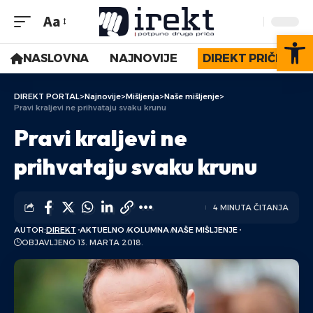
Aa
Op
NASLOVNA
NAJNOVIJE
DIREKT PRIČE
DIREKT PORTAL
>
Najnovije
>
Mišljenja
>
Naše mišljenje
>
Pravi kraljevi ne prihvataju svaku krunu
Pravi kraljevi ne
prihvataju svaku krunu
4 MINUTA ČITANJA
AUTOR:
DIREKT
AKTUELNO
KOLUMNA
NAŠE MIŠLJENJE
OBJAVLJENO 13. MARTA 2018.