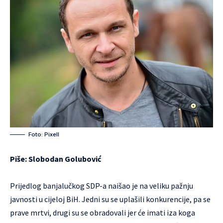
Foto: Pixell
Piše: Slobodan Golubović
Prijedlog banjalučkog SDP-a naišao je na veliku pažnju
javnosti u cijeloj BiH. Jedni su se uplašili konkurencije, pa se
prave mrtvi, drugi su se obradovali jer će imati iza koga