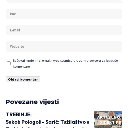
Sačuvaj moje ime, email i web stranicu u ovom browseru za buduće
komentare.
Povezane vijesti
TREBINJE:
AKTUELNO
Sukob Pologoš – Sarić: Tužilaštvo u
DIREKT PRIČ