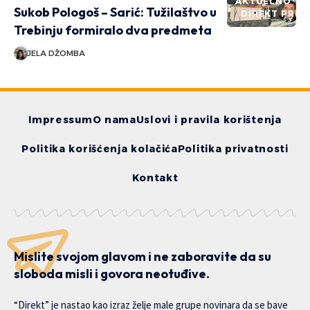
AKTUELNO
Sukob Pologoš – Sarić: Tužilaštvo u
DIREKT PRIČ
Trebinju formiralo dva predmeta
JELA DŽOMBA
Impressum
O nama
Uslovi i pravila korištenja
Politika korišćenja kolačića
Politika privatnosti
Kontakt
Mislite svojom glavom i ne zaboravite da su
sloboda misli i govora neotuđive.
“Direkt” je nastao kao izraz želje male grupe novinara da se bave