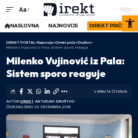
Aa
Op
NASLOVNA
NAJNOVIJE
DIREKT PRIČE
DIREKT PORTAL
>
Najnovije
>
Direkt priče
>
Društvo
>
Milenko Vujinović iz Pala: Sistem sporo reaguje
Milenko Vujinović iz Pala:
Sistem sporo reaguje
4 MINUTA ČITANJA
AUTOR:
DIREKT
AKTUELNO
DRUŠTVO
OBJAVLJENO 25. DECEMBRA 2019.