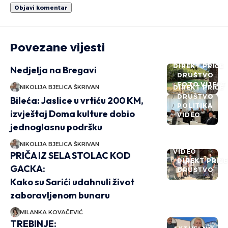
Povezane vijesti
DIREKT PRIČE
Nedjelja na Bregavi
DRUŠTVO
FOTO VIJEST
NIKOLIJA BJELICA ŠKRIVAN
DIREKT PRIČE
DRUŠTVO
Bileća: Jaslice u vrtiću 200 KM,
POLITIKA
izvještaj Doma kulture dobio
VIDEO
jednoglasnu podršku
NIKOLIJA BJELICA ŠKRIVAN
VIDEO
PRIČA IZ SELA STOLAC KOD
DIREKT PRIČ
GACKA:
DRUŠTVO
Kako su Sarići udahnuli život
zaboravljenom bunaru
MILANKA KOVAČEVIĆ
TREBINJE: