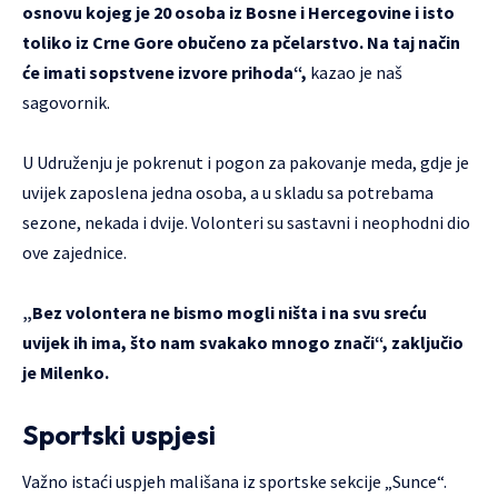
osnovu kojeg je 20 osoba iz Bosne i Hercegovine i isto
toliko iz Crne Gore obučeno za pčelarstvo. Na taj način
će imati sopstvene izvore prihoda“,
kazao je naš
sagovornik.
U Udruženju je pokrenut i pogon za pakovanje meda, gdje je
uvijek zaposlena jedna osoba, a u skladu sa potrebama
sezone, nekada i dvije. Volonteri su sastavni i neophodni dio
ove zajednice.
„Bez volontera ne bismo mogli ništa i na svu sreću
uvijek ih ima, što nam svakako mnogo znači“, zaključio
je Milenko.
Sportski uspjesi
Važno istaći uspjeh mališana iz sportske sekcije „Sunce“.