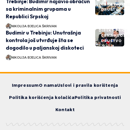
Trebinje: Budimir najavio obračun
CRNA HRONI
sa kriminalnim grupama u
DRUŠTVO
Republici Srpskoj
NIKOLIJA BJELICA ŠKRIVAN
DIREKT PRIČE
Budimir u Trebinju: Unutrašnja
CRNA HRONI
kontrola još utvrđuje šta se
DRUŠTVO
dogodilo u paljanskoj diskoteci
NIKOLIJA BJELICA ŠKRIVAN
Impressum
O nama
Uslovi i pravila korištenja
Politika korišćenja kolačića
Politika privatnosti
Kontakt