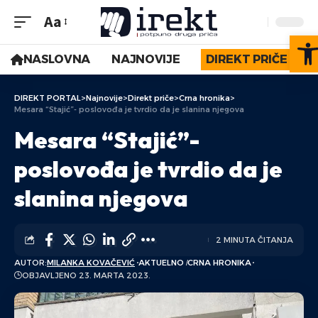
Aa
Op
NASLOVNA
NAJNOVIJE
DIREKT PRIČE
DIREKT PORTAL
>
Najnovije
>
Direkt priče
>
Crna hronika
>
Mesara “Stajić”- poslovođa je tvrdio da je slanina njegova
Mesara “Stajić”-
poslovođa je tvrdio da je
slanina njegova
2 MINUTA ČITANJA
AUTOR:
MILANKA KOVAČEVIĆ
AKTUELNO
CRNA HRONIKA
OBJAVLJENO 23. MARTA 2023.