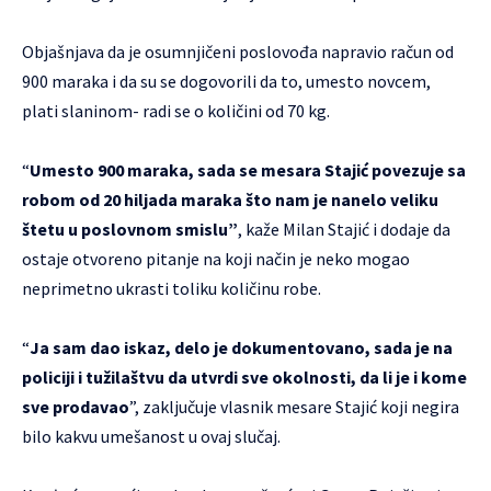
Objašnjava da je osumnjičeni poslovođa napravio račun od
900 maraka i da su se dogovorili da to, umesto novcem,
plati slaninom- radi se o količini od 70 kg.
“
Umesto 900 maraka, sada se mesara Stajić povezuje sa
robom od 20 hiljada maraka što nam je nanelo veliku
štetu u poslovnom smislu”
, kaže Milan Stajić i dodaje da
ostaje otvoreno pitanje na koji način je neko mogao
neprimetno ukrasti toliku količinu robe.
“
Ja sam dao iskaz, delo je dokumentovano, sada je na
policiji i tužilaštvu da utvrdi sve okolnosti, da li je i kome
sve prodavao
”, zaključuje vlasnik mesare Stajić koji negira
bilo kakvu umešanost u ovaj slučaj.