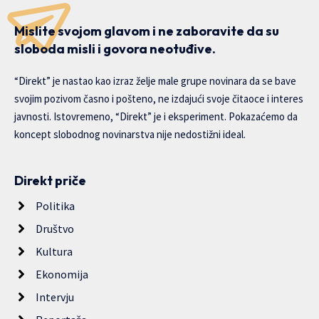
Mislite svojom glavom i ne zaboravite da su
sloboda misli i govora neotuđive.
“Direkt” je nastao kao izraz želje male grupe novinara da se bave
svojim pozivom časno i pošteno, ne izdajući svoje čitaoce i interes
javnosti. Istovremeno, “Direkt” je i eksperiment. Pokazaćemo da
koncept slobodnog novinarstva nije nedostižni ideal.
Direkt priče
Politika
Društvo
Kultura
Ekonomija
Intervju