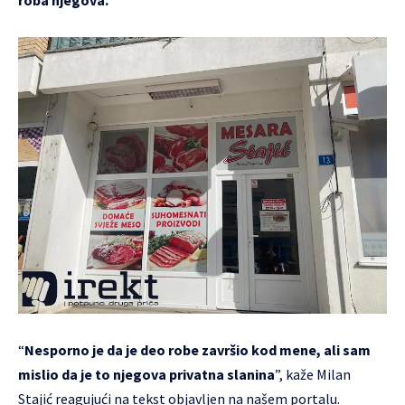
“
Nesporno je da je deo robe završio kod mene, ali sam
mislio da je to njegova privatna slanina
”, kaže Milan
Stajić reagujući na
tekst objavljen na našem portalu.