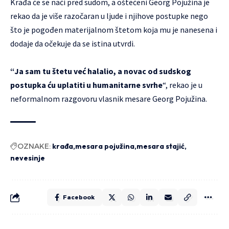
Krađa će se naći pred sudom, a oštećeni Georg Pojužina je
rekao da je više razočaran u ljude i njihove postupke nego
što je pogođen materijalnom štetom koja mu je nanesena i
dodaje da očekuje da se istina utvrdi.
“Ja sam tu štetu već halalio, a novac od sudskog
postupka ću uplatiti u humanitarne svrhe
“, rekao je u
neformalnom razgovoru vlasnik mesare Georg Pojužina.
OZNAKE:
krađa
mesara pojužina
mesara stajić
nevesinje
Facebook