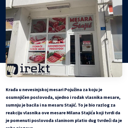
Krađa u nevesinjskoj mesari Pojužina za koju je
osumnjičen poslovođa, ujedno i rođak vlasnika mesare,
sumnju je bacila i na mesaru Stajić. To je bio razlog za
reakciju vlasnika ove mesare Milana Stajića koji tvrdi da
je pomenuti poslovođa slaninom platio dug tvrdeći da je
roba njegova.