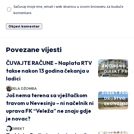
Sačuvaj moje ime, email i web stranicu u ovom browseru za buduće
komentare.
Povezane vijesti
ČUVAJTE RAČUNE – Naplata RTV
AKTUELNO
takse nakon 13 godina čekanja u
DIREKT PRIČ
ladici
JELA DŽOMBA
DIREKT PRIČE
Još nema terena sa vještačkom
DRUŠTVO
travom u Nevesinju – ni načelnik ni
EKONOMIJA
uprava FK “Veleža” ne znaju gdje
je novac?
DIREKT
DIREKT PRIČE