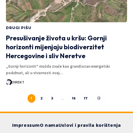
DRUGI PIŠU
Presušivanje života u kršu: Gornji
horizonti mijenjaju biodiverzitet
Hercegovine i sliv Neretve
„Gornji horizonti“ možda zvuče kao grandiozan energetski
poduhvat, ali u stvarnosti ovaj…
DIREKT
1
2
3
…
16
17
Impressum
O nama
Uslovi i pravila korištenja