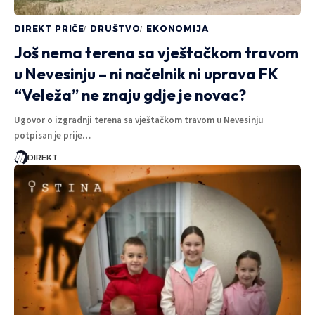
DIREKT PRIČE
DRUŠTVO
EKONOMIJA
Još nema terena sa vještačkom travom
u Nevesinju – ni načelnik ni uprava FK
“Veleža” ne znaju gdje je novac?
Ugovor o izgradnji terena sa vještačkom travom u Nevesinju
potpisan je prije…
DIREKT