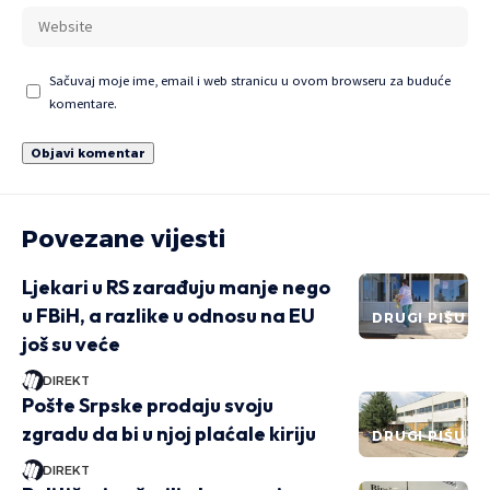
Sačuvaj moje ime, email i web stranicu u ovom browseru za buduće
komentare.
Povezane vijesti
Ljekari u RS zarađuju manje nego
u FBiH, a razlike u odnosu na EU
DRUGI PIŠU
još su veće
DIREKT
Pošte Srpske prodaju svoju
zgradu da bi u njoj plaćale kiriju
DRUGI PIŠU
DIREKT