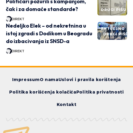
Političari požurili s kampanjom,
čak i za domaće standarde?
DRUGI PIŠU
DIREKT
Nedeljko Elek – od nekretnina u
AKTUELNO
istoj zgradi s Dodikom u Beogradu
DRUGI PIŠU
do izbacivanja iz SNSD-a
DIREKT
Impressum
O nama
Uslovi i pravila korištenja
Politika korišćenja kolačića
Politika privatnosti
Kontakt