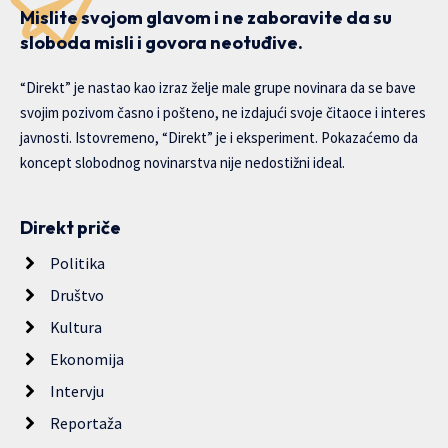
Mislite svojom glavom i ne zaboravite da su
sloboda misli i govora neotuđive.
“Direkt” je nastao kao izraz želje male grupe novinara da se bave
svojim pozivom časno i pošteno, ne izdajući svoje čitaoce i interes
javnosti. Istovremeno, “Direkt” je i eksperiment. Pokazaćemo da
koncept slobodnog novinarstva nije nedostižni ideal.
Direkt priče
Politika
Društvo
Kultura
Ekonomija
Intervju
Reportaža