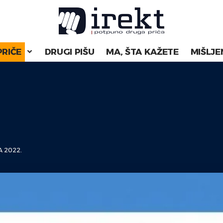
PRIČE
DRUGI PIŠU
MA, ŠTA KAŽETE
MIŠLJE
 2022.