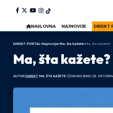
NASLOVNA
NAJNOVIJE
DIREKT 
DIREKT PORTAL
>
Najnovije
>
Ma, šta kažete
>
Ma, šta kažete?
Ma, šta kažete?
AUTOR:
DIREKT
MA, ŠTA KAŽETE
OBJAVLJENO 28. OKTOBRA