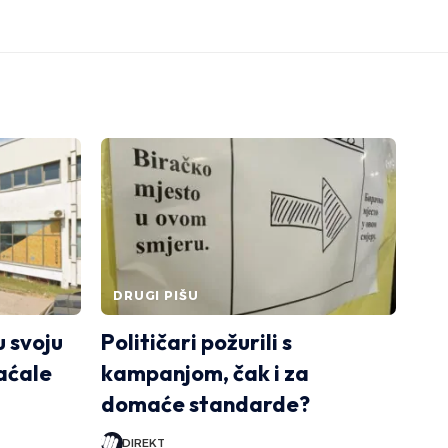
DRUGI PIŠU
 svoju
Političari požurili s
laćale
kampanjom, čak i za
domaće standarde?
DIREKT