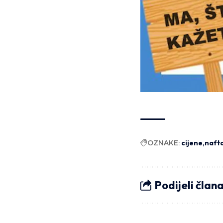
OZNAKE:
cijene
naft
Podijeli član