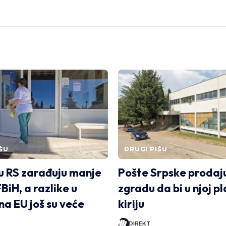
ŠU
DRUGI PIŠU
 u RS zarađuju manje
Pošte Srpske prodaju
BiH, a razlike u
zgradu da bi u njoj p
na EU još su veće
kiriju
DIREKT