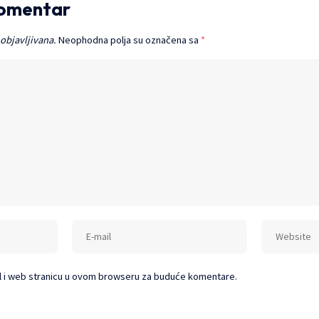
komentar
 objavljivana.
Neophodna polja su označena sa
*
l i web stranicu u ovom browseru za buduće komentare.