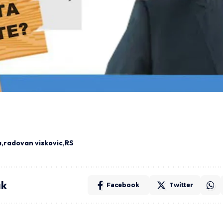
a
radovan viskovic
RS
ak
Facebook
Twitter