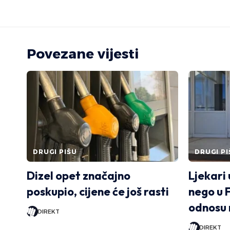
Povezane vijesti
DRUGI PIŠU
DRUGI PI
Dizel opet značajno
Ljekari
poskupio, cijene će još rasti
nego u F
odnosu 
DIREKT
DIREKT