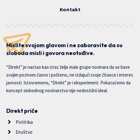
Kontakt
Mislite svojom glavom i ne zaboravite da su
sloboda misli i govora neotuđive.
“Direkt” je nastao kao izraz želje male grupe novinara da se bave
svojim pozivom časno i pošteno, ne izdajući svoje čitaoce i interes
javnosti. Istovremeno, “Direkt” je i eksperiment. Pokazaćemo da
koncept slobodnog novinarstva nije nedostižni ideal.
Direkt priče
Politika
Društvo