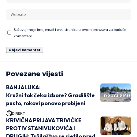
Sačuvaj moje ime, email i web stranicu u ovom browseru za buduće
komentare.
Povezane vijesti
BANJALUKA:
Kružni tok čeka izbore? Gradilište
DRUGI PIŠU
pusto, rokovi ponovo probijeni
DIREKT
KRIVIČNA PRIJAVA TRIVIĆKE
PROTIV STANIVUKOVIĆA I
DRUGI PIŠU
DRUGIH: Tužilaštvo se sjetilo pred