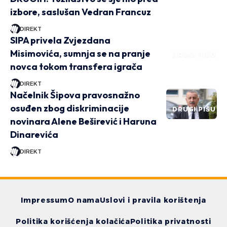
izbore, saslušan Vedran Francuz
DIREKT
SIPA privela Zvjezdana
Misimovića, sumnja se na pranje
DRUGI PIŠU
novca tokom transfera igrača
DIREKT
Načelnik Šipova pravosnažno
osuđen zbog diskriminacije
DRUGI PIŠU
novinara Alene Beširević i Haruna
Dinarevića
DIREKT
Impressum
O nama
Uslovi i pravila korištenja
Politika korišćenja kolačića
Politika privatnosti