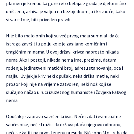
plamen je krenuo ka gore
i eto belaja. Zgrada je djelomično
uništena, arhiva je valjda na bezbjednom, a i krivac će, kako
stvari stoje, biti priveden pravdi.
Nije bilo malo onih koji su već prvog maja sumnjali da će
istraga završiti u polju koje je zasijano komičnim i
tragičnim minama. U ovoj državi krivca naprosto nikada
nema. Ako i postoji, nikada nema ime, prezime, datum
rođenja, jedinstveni matični broj, adresu stanovanja, oca i
majku. Uvijek je kriv neki opušak, neka drška metle, neki
prozor koji nije na vrijeme zatvoren, neki nož koji se
slučajno našao u ruci izuzetnog humaniste i čovjeka kakvog
nema.
Opušak je zapravo savršen krivac. Neće izdati eventualne
saučesnike, neće tražiti da država plaća njegovu odbranu,
neće se žaliti na prvostepenu presudu. Biće ono što treba da