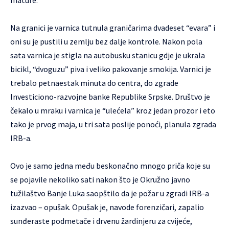
mature.
Na granici je varnica tutnula graničarima dvadeset “evara” i
oni su je pustili u zemlju bez dalje kontrole. Nakon pola
sata varnica je stigla na autobusku stanicu gdje je ukrala
bicikl, “dvoguzu” piva i veliko pakovanje smokija. Varnici je
trebalo petnaestak minuta do centra, do zgrade
Investiciono-razvojne banke Republike Srpske. Društvo je
čekalo u mraku i varnica je “ulećela” kroz jedan prozor i
eto
tako je prvog maja, u tri sata poslije ponoći, planula zgrada
IRB-a
.
Ovo je samo jedna među beskonačno mnogo priča koje su
se pojavile nekoliko sati nakon što je
Okružno javno
tužilaštvo Banje Luka saopštilo da je požar u zgradi IRB-a
izazvao – opušak. Opušak je, navode forenzičari, zapalio
sunđeraste podmetače i drvenu žardinjeru za cvijeće,