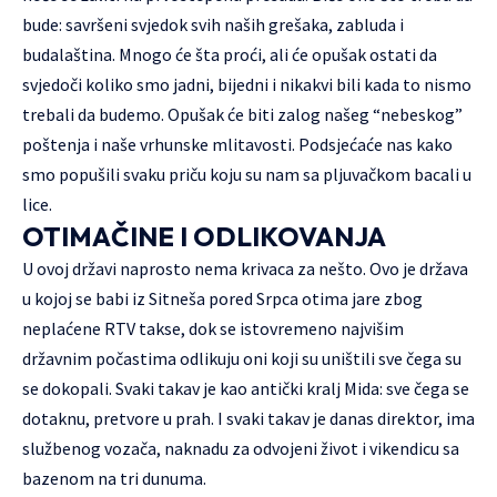
bude: savršeni svjedok svih naših grešaka, zabluda i
budalaština. Mnogo će šta proći, ali će opušak ostati da
svjedoči koliko smo jadni, bijedni i nikakvi bili kada to nismo
trebali da budemo. Opušak će biti zalog našeg “nebeskog”
poštenja i naše vrhunske mlitavosti. Podsjećaće nas kako
smo popušili svaku priču koju su nam sa pljuvačkom bacali u
lice.
OTIMAČINE I ODLIKOVANJA
U ovoj državi naprosto nema krivaca za nešto. Ovo je država
u kojoj se babi iz Sitneša pored Srpca otima jare zbog
neplaćene RTV takse, dok se istovremeno najvišim
državnim počastima odlikuju oni koji su uništili sve čega su
se dokopali. Svaki takav je kao antički kralj Mida: sve čega se
dotaknu, pretvore u prah. I svaki takav je danas direktor, ima
službenog vozača, naknadu za odvojeni život i vikendicu sa
bazenom na tri dunuma.