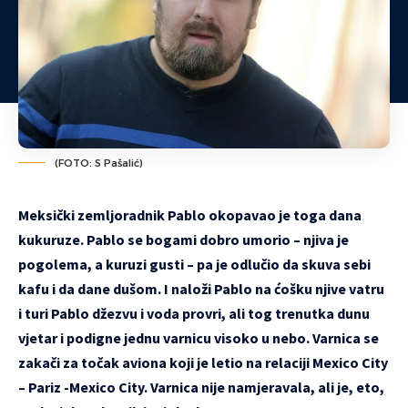
(FOTO: S Pašalić)
Meksički zemljoradnik Pablo okopavao je toga dana
kukuruze. Pablo se bogami dobro umorio – njiva je
pogolema, a kuruzi gusti – pa je odlučio da skuva sebi
kafu i da dane dušom. I naloži Pablo na ćošku njive vatru
i turi Pablo džezvu i voda provri, ali tog trenutka dunu
vjetar i podigne jednu varnicu visoko u nebo. Varnica se
zakači za točak aviona koji je letio na relaciji Mexico City
– Pariz -Mexico City. Varnica nije namjeravala, ali je, eto,