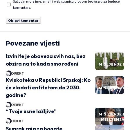
Sačuvaj moje ime, email i web stranicu u ovom browseru za buduće
komentare.
Povezane vijesti
Izvinite je obaveza svih nas, bez
obzira na to kada smo rođeni
MIŠLJENJE DR
DIREKT
Kviskoteka u Republici Srpskoj: Ko
će vladati entitetom do 2030.
MIŠLJENJE DR
godine?
DIREKT
“Tvoje usne lažljive”
MIŠLJENJE DR
MIŠLJENJA
DIREKT
Sumrak raja za bogate