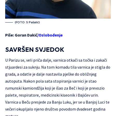
(FOTO: S Pašalić)
Piše: Goran Dakić
/Oslobođenje
SAVRŠEN SVJEDOK
U Parizu se, veli priča dalje, varnica otkači sa točka i zakači
stjuardesi za suknju. Na tom komadu tila varnica je stigla do
grada, a odatle je dalje nastavila pješke do obližnjeg
autoputa. Nakon pola sata stopiranja varnici je stao
rumunski kamiondžija koji je išao za Beč i koji je prevozio
palete, respiratore, medicinski kiseonik i Đajićev urin.
Varnica u Beču presjede za Banju Luku, jer se u Banjoj Luci te
večeri okupljalo njeno društvo povodom dvadeset godina