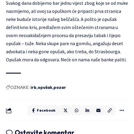
Svakog dana dobijemo bar jednu vijest zbog koje se od muke
nasmijemo, ali ovoj sa opuškom će pripasti prva stranica
neke buduće istorije našeg beščašća. A pošto je opušak
definitivno kriv, predlažem svim oštećenim stranama u
ovom nesvakidašnjem procesu da presaviju tabak i lijepo
opušak – tuže. Neka skupe pare na gomilu, angažuju deset
advokata i neka gone opušak, ako treba, do Strasbourga.
Opušak mora da odgovara. Neće on nama naše banke paliti.
OZNAKE:
irb
opušak
pozar
Facebook
Ostavite komentar