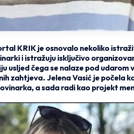
rtal KRIK je osnovalo nekoliko istraž
narki i istražuju isključivo organizovan
iju usljed čega se nalaze pod udarom v
nih zahtjeva.
Jelena Vasić je
počela k
novinarka, a sada radi kao projekt me