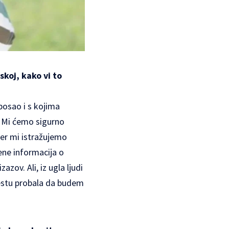
skoj, kako vi to
posao i s kojima
. Mi ćemo sigurno
jer mi istražujemo
mene informacija o
azov. Ali, iz ugla ljudi
mestu probala da budem