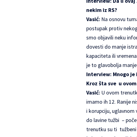
Interview: Da li ovaj
nekim iz RS?
Vasić:
Na osnovu tuma
postupak protiv nekog
smo objavili neku inf
dovesti do manje istr
kapaciteta ili vremena
je to glavobolja manje
Interview: Mnogo je
Kroz šta sve u ovom
Vasić:
U ovom trenutku 
imamo ih 12. Ranije nis
i korupciju, uglavnom 
do lavine tužbi – počel
trenutku su ti tužbeni 