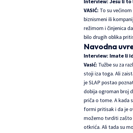
Interview: Jesu li t
VASIĆ:
To su većinom l
biznismeni ili kompani
režimom i činjenica da 
bilo drugih oblika pri
Navodna uvred
Interview: Imate li i
Vasić:
Tužbe su za razl
stoji iza toga. Ali za
je SLAP postao poznat 
dobija ogroman broj d
priča o tome. A kada 
formi pritisak i da je
možemo tvrditi zašto b
otkrića. Ali tada su m