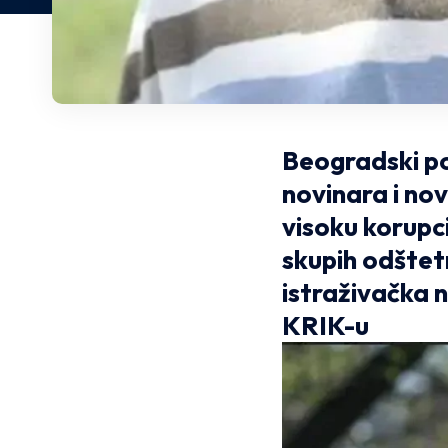
Beogradski po
novinara i novi
visoku korupc
skupih odštet
istraživačka 
KRIK-u