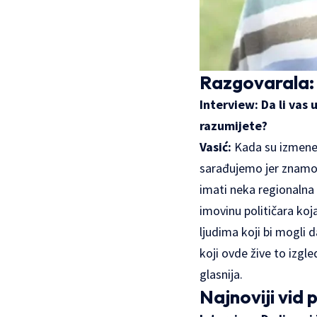
Razgovarala:
Interview: Da li vas
razumijete?
Vasić:
Kada su izmene 
sarađujemo jer znamo 
imati neka regionalna 
imovinu političara koj
ljudima koji bi mogli da
koji ovde žive to izg
glasnija.
Najnoviji vid p