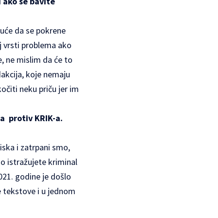
i ako se bavite
uće da se pokrene
 vrsti problema ako
, ne mislim da će to
akcija, koje nemaju
čiti neku priču jer im
a protiv KRIK-a.
iska i zatrpani smo,
ko istražujete kriminal
2021. godine je došlo
te tekstove i u jednom