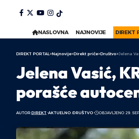
NASLOVNA
NAJNOVIJE
DIREKT 
DIREKT PORTAL
>
Najnovije
>
Direkt priče
>
Društvo
>
Jelena Va
Jelena Vasić, K
porašće autocen
AUTOR:
DIREKT
AKTUELNO
DRUŠTVO
OBJAVLJENO 29. SE