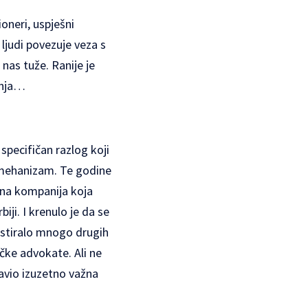
oneri, uspješni
 ljudi povezuje veza s
 nas tuže. Ranije je
ćenja…
 specifičan razlog koji
vi mehanizam. Te godine
atna kompanija koja
biji. I krenulo je da se
estiralo mnogo drugih
ičke advokate. Ali ne
javio izuzetno važna