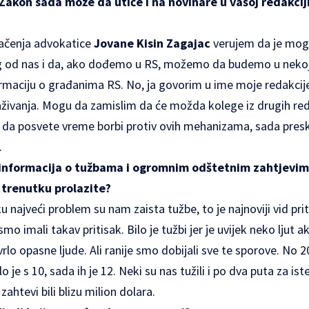
 Zakon sada može da utiče i na novinare u vašoj redakcij
čenja advokatice
Jovane Kisin Zagajac
verujem da je mog
 od nas i da, ako dođemo u
RS
, možemo da budemo u nekoj
ormaciju o građanima RS. No, ja govorim u ime moje redakcije
aživanja. Mogu da zamislim da će možda kolege iz drugih red
 da posvete vreme borbi protiv ovih mehanizama, sada presko
.
 informacija o tužbama i ogromnim odštetnim zahtjevim
 trenutku prolazite?
najveći problem su nam zaista tužbe, to je najnoviji vid prit
mo imali takav pritisak. Bilo je tužbi jer je uvijek neko ljut a
vrlo opasne ljude. Ali ranije smo dobijali sve te sporove. No 
o je s 10, sada ih je 12. Neki su nas tužili i po dva puta za is
zahtevi bili blizu milion dolara.