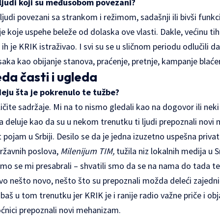
o ljudi koji su međusobom povezani?
judi povezani sa strankom i režimom, sadašnji ili bivši funkci
je koje uspehe beleže od dolaska ove vlasti. Dakle, većinu tih
ih je KRIK istraživao. I svi su se u sličnom periodu odlučili da
tisaka kao obijanje stanova, praćenje, pretnje, kampanje bla
a časti i ugleda
deju šta je pokrenulo te tužbe?
ičite sadržaje. Mi na to nismo gledali kao na dogovor ili neki
ista deluje kao da su u nekom trenutku ti ljudi prepoznali no
pojam u Srbiji. Desilo se da je jedna izuzetno uspešna priv
ržavnih poslova,
Milenijum TIM,
tužila niz lokalnih medija u Sr
smo se mi presabrali – shvatili smo da se na nama do tada t
 ovo nešto novo, nešto što su prepoznali možda deleći zajedn
aš u tom trenutku jer KRIK je i ranije radio važne priče i ob
oćnici prepoznali novi mehanizam.