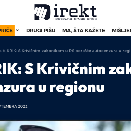
PRIČE
DRUGI PIŠU
MA, ŠTA KAŽETE
MIŠLJE
sić, KRIK: S Krivičnim zakonikom u RS porašće autocenzura u reg
RIK: S Krivičnim z
zura u regionu
PTEMBRA 2023.