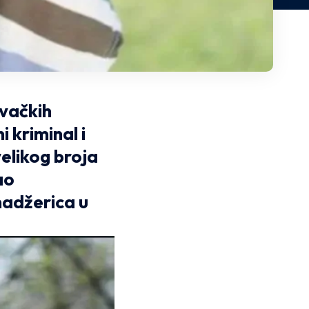
ivačkih
i kriminal i
elikog broja
ao
nadžerica u