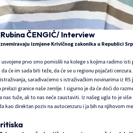
 Rubina ČENGIĆ/
Interview
 uznemiravaju izmjene Krivičnog zakonika u Republici Srp
usvojene prvo smo pomislili na kolege s kojima radimo isti 
da će im sada biti teže, da će se u regionu pojačati cenzura
istraživanja, sarađivaćemo s istraživačkim novinarima iz RS 
a prelazi granice naše zemlje. I sigurno je da će doći do raz
 nas tuže, ali to nas neće zaustaviti. Iz našeg ugla to je više iz
leda kao direktan poziv na autocenzuru i ja bih na njihovom 
ritiska