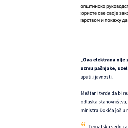
„
Ova elektrana nije 
uzmu pašnjake, uzeli 
uputili javnosti.
Meštani tvrde da bi re
odlaska stanovništva, t
ministra Đokića još u 
Tematska sednica 