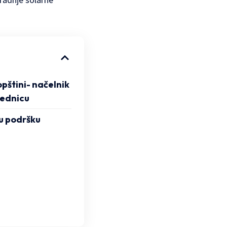
opštini- načelnik
sednicu
u podršku