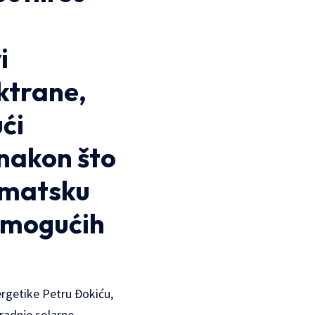
i
ktrane,
ći
 nakon što
tematsku
 mogućih
rgetike Petru Đokiću,
radnje solarne