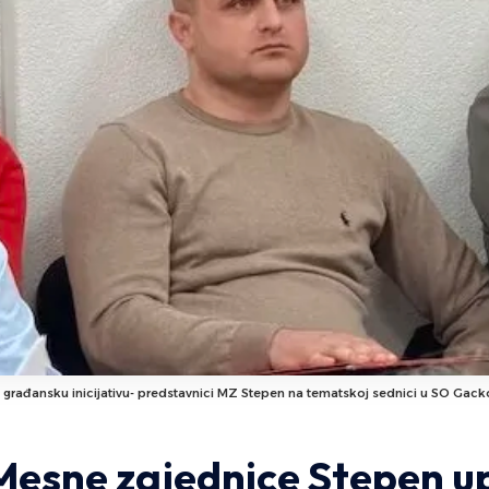
 građansku inicijativu- predstavnici MZ Stepen na tematskoj sednici u SO Gack
esne zajednice Stepen upu