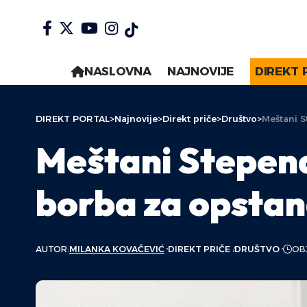
NASLOVNA
NAJNOVIJE
DIREKT 
DIREKT PORTAL
>
Najnovije
>
Direkt priče
>
Društvo
>
Meštani S
Meštani Stepena
borba za opsta
AUTOR:
MILANKA KOVAČEVIĆ
DIREKT PRIČE
DRUŠTVO
OBJ