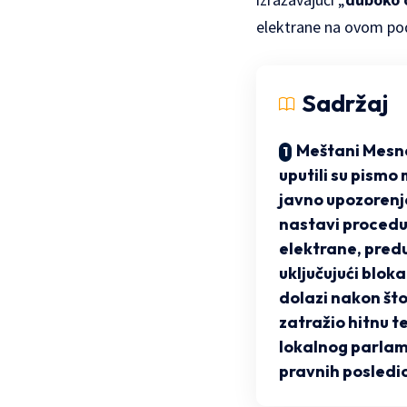
elektrane na ovom po
Sadržaj
Meštani Mesn
uputili su pismo 
javno upozorenje
nastavi procedu
elektrane, pred
uključujući blok
dolazi nakon št
zatražio hitnu 
lokalnog parla
pravnih posledi