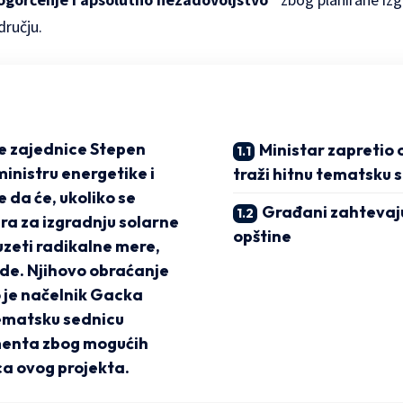
dručju.
e zajednice Stepen
Ministar zapretio 
ministru energetike i
traži hitnu tematsku 
 da će, ukoliko se
Građani zahtevaj
ra za izgradnju solarne
opštine
uzeti radikalne mere,
ade. Njihovo obraćanje
o je načelnik Gacka
tematsku sednicu
menta zbog mogućih
ca ovog projekta.