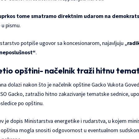
 uprkos tome smatramo direktnim udarom na demokrats
e u pismu.
starstvo potpiše ugovor sa koncesionarom, najavljuju „
radi
neposlušnost“
.
tio opštini- načelnik traži hitnu tema
a dolazi nakon što je načelnik opštine Gacko Vukota Goveda
SO Gacko, zatražio hitno zakazivanje tematske sednice, upo
sledice po opštinu.
 je dopis Ministarstva energetike i rudarstva, u kojem mini
i opština mogla snositi odgovornost u eventualnom sudskom