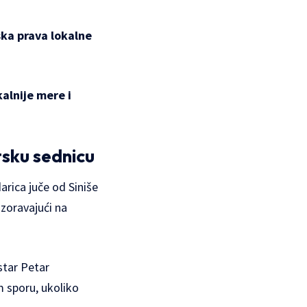
ka prava lokalne
kalnije mere i
tsku sednicu
rica juče od Siniše
zoravajući na
star Petar
 sporu, ukoliko