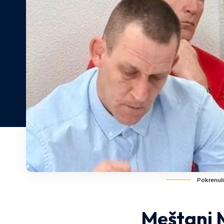
Pokrenuli
Meštani M