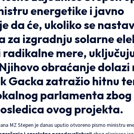
istru energetike i javno
e da će, ukoliko se nastav
 za izgradnju solarne ele
 radikalne mere, uključuju
Njihovo obraćanje dolazi
ik Gacka zatražio hitnu 
lokalnog parlamenta zbog
osledica ovog projekta.
štana MZ Stepen je danas uputio otvoreno pismo ministru ene
ogorčenje i apsolutno nezadovoljstvo“
zbog planirane izg