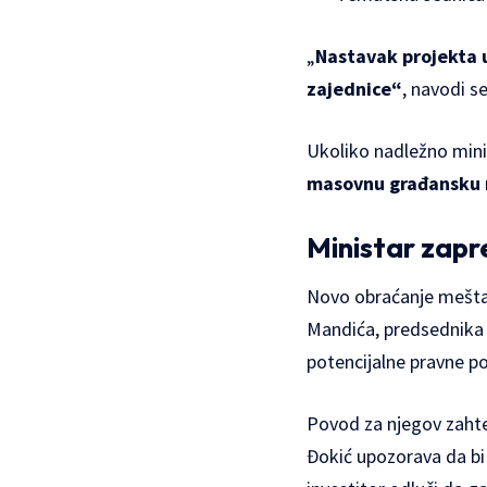
„
Nastavak projekta
zajednice“
, navodi s
Ukoliko nadležno mini
masovnu građansku 
Ministar zapre
Novo obraćanje meštan
Mandića, predsednika 
potencijalne pravne po
Povod za njegov zahtev
Đokić upozorava da b