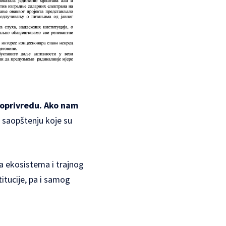
ljoprivredu. Ako nam
 u saopštenju koje su
ja ekosistema i trajnog
titucije, pa i samog