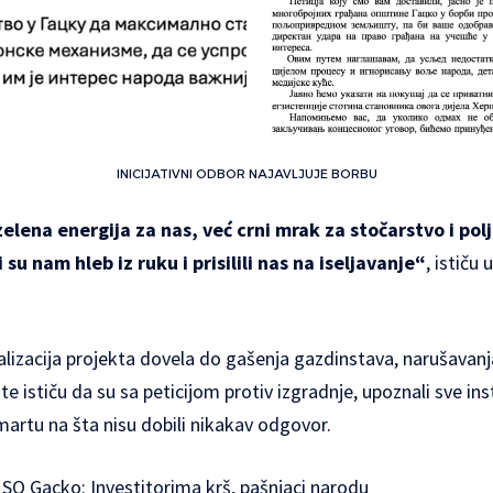
INICIJATIVNI ODBOR NAJAVLJUJE BORBU
zelena energija za nas, već crni mrak za stočarstvo i po
su nam hleb iz ruku i prisilili nas na iseljavanje“
, ističu
alizacija projekta dovela do gašenja gazdinstava, narušavan
e ističu da su sa peticijom protiv izgradnje, upoznali sve ins
martu na šta nisu dobili nikakav odgovor.
SO Gacko: Investitorima krš, pašnjaci narodu