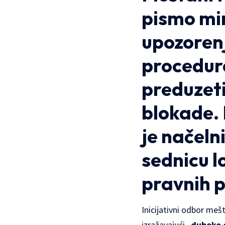
pismo min
upozorenj
procedura
preduzeti
blokade. 
je načeln
sednicu 
pravnih p
Inicijativni odbor me
izražavajući „
duboko 