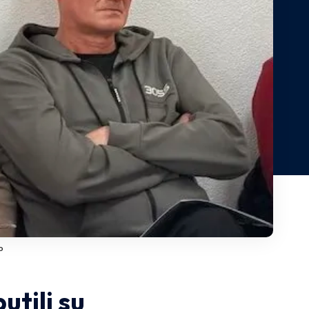
o
tili su