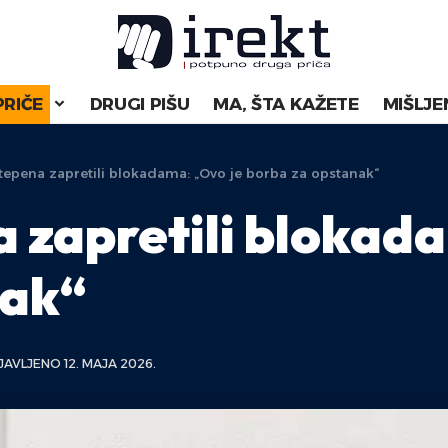
PRIČE
DRUGI PIŠU
MA, ŠTA KAŽETE
MIŠLJE
tepena zapretili blokadama: „Ovo je borba za opstanak“
 zapretili blokad
nak“
AVLJENO 12. MAJA 2026.