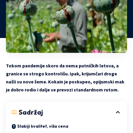
Tokom pandemije skoro da nema putničkih letova, a
granice se strogo kontrolišu. Ipak, krijumčari droge
našli su nove šeme. Kokain je poskupeo, opijumski mak
je dobro rodio i dalje se prevozi standardnom rutom.
Sadržaj
Slabiji kvalitet, viša cena