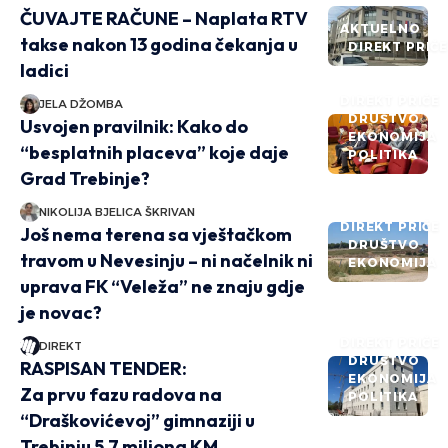
ČUVAJTE RAČUNE – Naplata RTV
AKTUELNO
takse nakon 13 godina čekanja u
DIREKT PRIČ
ladici
DIREKT PRIČE
JELA DŽOMBA
DRUŠTVO
Usvojen pravilnik: Kako do
EKONOMIJA
“besplatnih placeva” koje daje
POLITIKA
Grad Trebinje?
NIKOLIJA BJELICA ŠKRIVAN
DIREKT PRIČE
Još nema terena sa vještačkom
DRUŠTVO
travom u Nevesinju – ni načelnik ni
EKONOMIJA
uprava FK “Veleža” ne znaju gdje
je novac?
DIREKT PRIČE
DIREKT
DRUŠTVO
RASPISAN TENDER:
EKONOMIJA
Za prvu fazu radova na
POLITIKA
“Draškovićevoj” gimnaziji u
Trebinju 5,7 miliona KM