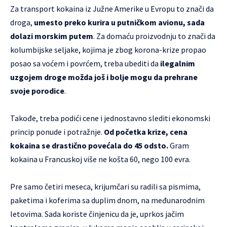
Za transport kokaina iz Južne Amerike u Evropu to znači da
droga,
umesto preko kurira u putničkom avionu, sada
dolazi morskim putem
. Za domaću proizvodnju to znači da
kolumbijske seljake, kojima je zbog korona-krize propao
posao sa voćem i povrćem, treba ubediti da
ilegalnim
uzgojem droge možda još i bolje mogu da prehrane
svoje porodice
.
Takođe, treba podići cene i jednostavno slediti ekonomski
princip ponude i potražnje.
Od početka krize, cena
kokaina se drastično povećala do 45 odsto.
Gram
kokaina u Francuskoj više ne košta 60, nego 100 evra.
Pre samo četiri meseca, krijumčari su radili sa pismima,
paketima i koferima sa duplim dnom, na međunarodnim
letovima. Sada koriste činjenicu da je, uprkos jačim