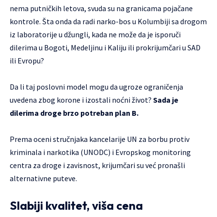
nema putničkih letova, svuda su na granicama pojačane
kontrole. Šta onda da radi narko-bos u Kolumbiji sa drogom
iz laboratorije u džungli, kada ne može da je isporuči
dilerima u Bogoti, Medeljinu i Kaliju ili prokrijumčari u SAD
ili Evropu?
Da li taj poslovni model mogu da ugroze ograničenja
uvedena zbog korone i izostali noćni život?
Sada je
dilerima droge brzo potreban plan B.
Prema oceni stručnjaka kancelarije UN za borbu protiv
kriminala i narkotika (UNODC) i Evropskog monitoring
centra za droge i zavisnost, krijumčari su već pronašli
alternativne puteve.
Slabiji kvalitet, viša cena