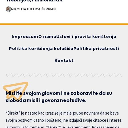
NIKOLIJA BJELICA ŠKRIVAN
Impressum
O nama
Uslovi i pravila korištenja
Politika korišćenja kolačića
Politika privatnosti
Kontakt
Mislite svojom glavom i ne zaboravite da su
sloboda misli i govora neotuđive.
“Direkt” je nastao kao izraz želje male grupe novinara da se bave
svojim pozivom časno i pošteno, ne izdajući svoje čitaoce i interes
javnosti. Istovremeno, “Direkt” je i eksperiment. Pokazaćemo da