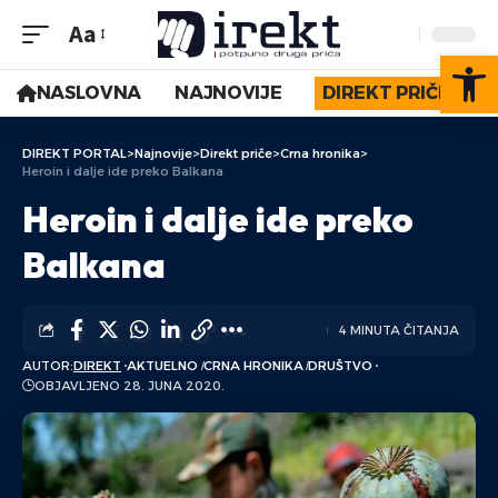
Aa
Op
NASLOVNA
NAJNOVIJE
DIREKT PRIČE
DIREKT PORTAL
>
Najnovije
>
Direkt priče
>
Crna hronika
>
Heroin i dalje ide preko Balkana
Heroin i dalje ide preko
Balkana
4 MINUTA ČITANJA
AUTOR:
DIREKT
AKTUELNO
CRNA HRONIKA
DRUŠTVO
OBJAVLJENO 28. JUNA 2020.