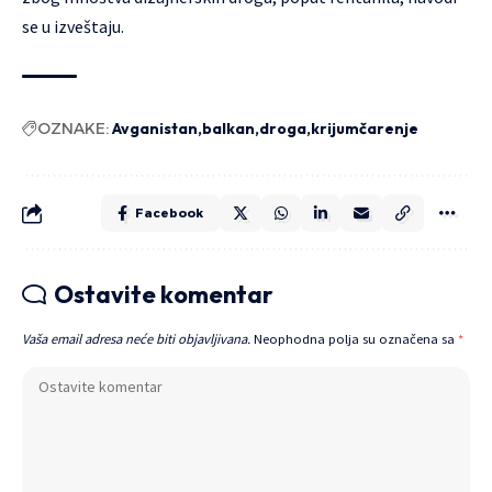
se u izveštaju.
OZNAKE:
Avganistan
balkan
droga
krijumčarenje
Facebook
Ostavite komentar
Vaša email adresa neće biti objavljivana.
Neophodna polja su označena sa
*