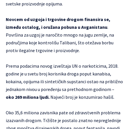
svetske proizvodnje opijuma.
Novcem od uzgoja i trgovine drogom finansira se,
između ostalog, i oružana pobuna u Avganistanu
.
Površina za uzgoj je naročito mnogo na jugu zemlje, na
područjima koje kontrolišu Talibani, što otežava borbu
protiv ilegalne trgovine i proizvodnje.
Prema podacima novog izveštaja UN o narkoticima, 2018.
godine je u svetu broj korisnika droga poput kanabisa,
kokaina, opijuma ili sintetičkih supstanci ostao na približno
jednakom nivou u poređenju sa prethodnom godinom –
oko 269 miliona ljudi.
Najveći broj je konzumirao hašiš.
Oko 35,6 miliona zavisnika pate od zdravstvenih problema
izazvanih drogom. Tržište je postalo znatno nepreglednije
zbog mnoštva dizajnerskih droga, poput fentanila, navodi