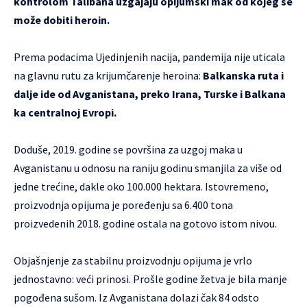
kontrolom Talibana uzgajaju opijumski mak od kojeg se
može dobiti heroin.
Prema podacima Ujedinjenih nacija, pandemija nije uticala
na glavnu rutu za krijumčarenje heroina:
Balkanska ruta i
dalje ide od Avganistana, preko Irana, Turske i Balkana
ka centralnoj Evropi.
Doduše, 2019. godine se površina za uzgoj maka u
Avganistanu u odnosu na raniju godinu smanjila za više od
jedne trećine, dakle oko 100.000 hektara. Istovremeno,
proizvodnja opijuma je poređenju sa 6.400 tona
proizvedenih 2018. godine ostala na gotovo istom nivou.
Objašnjenje za stabilnu proizvodnju opijuma je vrlo
jednostavno: veći prinosi. Prošle godine žetva je bila manje
pogođena sušom. Iz Avganistana dolazi čak 84 odsto