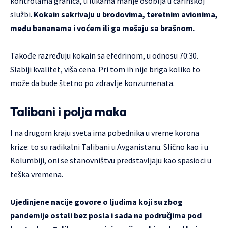
kontrolama granica, u lukama manje osoblja u carinskoj
službi.
Kokain sakrivaju u brodovima, teretnim avionima,
među bananama i voćem ili ga mešaju sa brašnom.
Takođe razređuju kokain sa efedrinom, u odnosu 70:30.
Slabiji kvalitet, viša cena. Pri tom ih nije briga koliko to
može da bude štetno po zdravlje konzumenata.
Talibani i polja maka
I na drugom kraju sveta ima pobednika u vreme korona
krize: to su radikalni Talibani u Avganistanu. Slično kao i u
Kolumbiji, oni se stanovništvu predstavljaju kao spasioci u
teška vremena.
Ujedinjene nacije govore o ljudima koji su zbog
pandemije ostali bez posla i sada na područjima pod