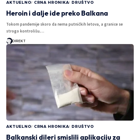
AKTUELNO
CRNA HRONIKA
DRUŠTVO
Heroin i dalje ide preko Balkana
Tokom pandemije skoro da nema putničkih letova, a granice se
strogo kontrolišu.…
DIREKT
AKTUELNO
CRNA HRONIKA
DRUŠTVO
Balkanski dileri smislili aplikaciju za