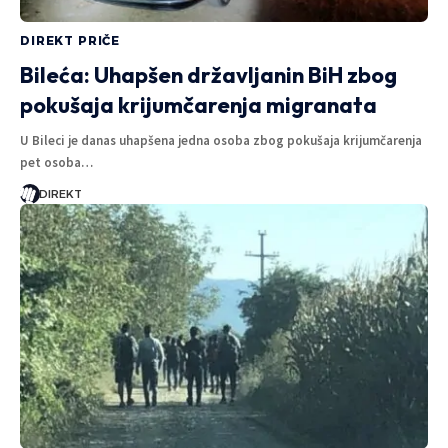
DIREKT PRIČE
Bileća: Uhapšen državljanin BiH zbog
pokušaja krijumčarenja migranata
U Bileci je danas uhapšena jedna osoba zbog pokušaja krijumčarenja
pet osoba…
DIREKT