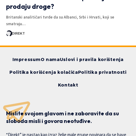
prodaju droge?
Britanski analitičari tvrde da su Albanci, Srbi i Hrvati, koji se
smatraju…
DIREKT
Impressum
O nama
Uslovi i pravila korištenja
Politika korišćenja kolačića
Politika privatnosti
Kontakt
Mislite svojom glavom i ne zaboravite da su
sloboda misli i govora neotuđive.
“Direkt” je nastao kao izraz želje male grupe novinara da se bave