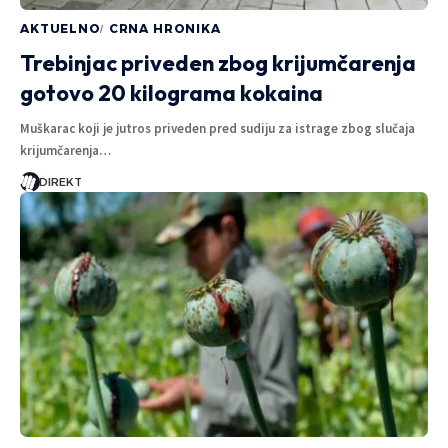
AKTUELNO
CRNA HRONIKA
Trebinjac priveden zbog krijumčarenja
gotovo 20 kilograma kokaina
Muškarac koji je jutros priveden pred sudiju za istrage zbog slučaja
krijumčarenja…
DIREKT