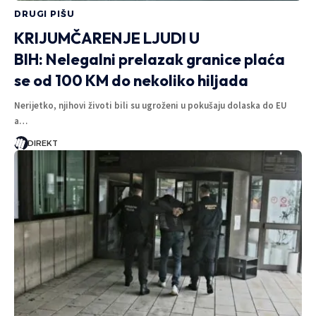
DRUGI PIŠU
KRIJUMČARENJE LJUDI U
BIH: Nelegalni prelazak granice plaća
se od 100 KM do nekoliko hiljada
Nerijetko, njihovi životi bili su ugroženi u pokušaju dolaska do EU
a…
DIREKT