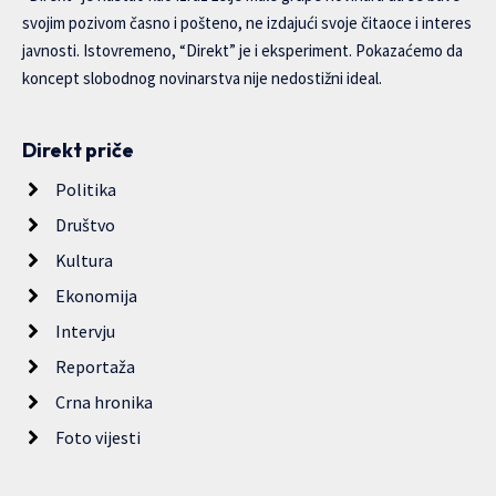
svojim pozivom časno i pošteno, ne izdajući svoje čitaoce i interes
javnosti. Istovremeno, “Direkt” je i eksperiment. Pokazaćemo da
koncept slobodnog novinarstva nije nedostižni ideal.
Direkt priče
Politika
Društvo
Kultura
Ekonomija
Intervju
Reportaža
Crna hronika
Foto vijesti