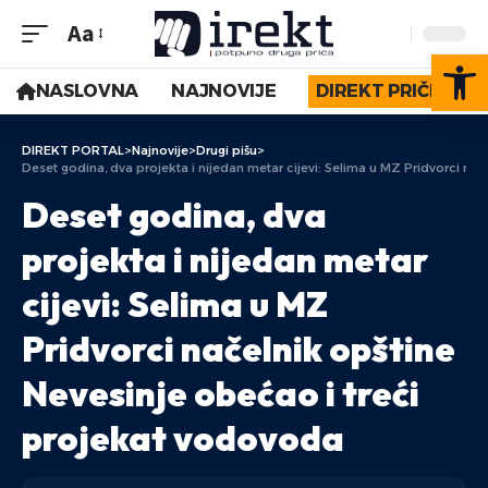
Aa
Op
NASLOVNA
NAJNOVIJE
DIREKT PRIČE
DIREKT PORTAL
>
Najnovije
>
Drugi pišu
>
Deset godina, dva projekta i nijedan metar cijevi: Selima u MZ Pridvorci na
Deset godina, dva
projekta i nijedan metar
cijevi: Selima u MZ
Pridvorci načelnik opštine
Nevesinje obećao i treći
projekat vodovoda