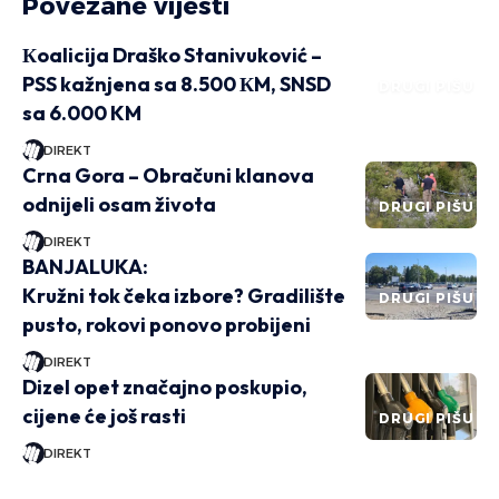
Povezane vijesti
Кoalicija Draško Stanivuković –
PSS kažnjena sa 8.500 КM, SNSD
DRUGI PIŠU
sa 6.000 KM
DIREKT
Crna Gora – Obračuni klanova
odnijeli osam života
DRUGI PIŠU
DIREKT
BANJALUKA:
Kružni tok čeka izbore? Gradilište
DRUGI PIŠU
pusto, rokovi ponovo probijeni
DIREKT
Dizel opet značajno poskupio,
cijene će još rasti
DRUGI PIŠU
DIREKT