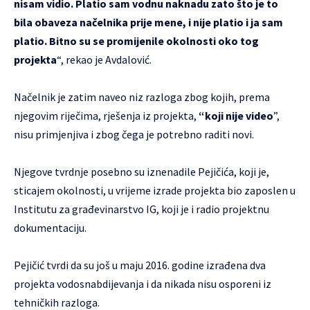
nisam vidio. Platio sam vodnu naknadu zato što je to
bila obaveza načelnika prije mene, i nije platio i ja sam
platio. Bitno su se promijenile okolnosti oko tog
projekta
“, rekao je Avdalović.
Načelnik je zatim naveo niz razloga zbog kojih, prema
njegovim riječima, rješenja iz projekta,
“koji nije video
”,
nisu primjenjiva i zbog čega je potrebno raditi novi.
Njegove tvrdnje posebno su iznenadile Pejičića, koji je,
sticajem okolnosti, u vrijeme izrade projekta bio zaposlen u
Institutu za građevinarstvo IG, koji je i radio projektnu
dokumentaciju.
Pejičić tvrdi da su još u maju 2016. godine izrađena dva
projekta vodosnabdijevanja i da nikada nisu osporeni iz
tehničkih razloga.