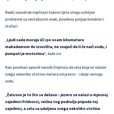
Radić navodi da mještani tokom ljeta imaju ozbiljne
probleme sa nestašicom vode, posebno poljoprivrednici i
stočari.
„
Ljudi sada moraju ići i po osam kilometara
makadamom do izvorišta, ne znajući da li će naći vodu, i
pumpati je motorima
“, kaže on.
Kao poseban apsurd navodi činjenicu da sela koja se nalaze
svega nekoliko stotina metara od jezera – i dalje nemaju
vodu.
„
Žalosno je to što se dešava – jezero se nalazi u mjesnoj
zajednici Pridvorci, većina tog područja pripada toj
zajednici, a sela su udaljena svega nekoliko stotina