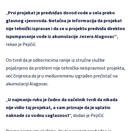
„
Prvi projekat je predviđao dovod vode u sela preko
glavnog cjevovoda. Netačna je informacija da projekat
nije tehnički ispravan i da se u projektu predviđa direktno
ispumpavanje vode iz akumulacije Jezera Alagovac“
,
rekao je Pejičić.
On tvrdi da je odbornicima ranije iz stručne službe
pojašnjeno da problem nije tehnička neispravnost projekta,
već činjenica da je u međuvremenu izgrađen prečistač na
akumulaciji Alagovac.
„
U najmanju ruku je čudno da načelnik tvrdi da nikada
nije vidio taj projekat, a sam priznaje da je uplatio
naknade za vodnu saglasnost
“, dodao je Pejičić.
Prema njegovim riječima, drugi projekat predviđao je