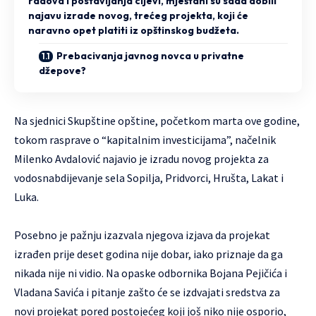
radova i postavljanja cijevi, mještani su sada dobili
najavu izrade novog, trećeg projekta, koji će
naravno opet platiti iz opštinskog budžeta.
Prebacivanja javnog novca u privatne
džepove?
Na sjednici Skupštine opštine, početkom marta ove godine,
tokom rasprave o “kapitalnim investicijama”, načelnik
Milenko Avdalović najavio je izradu novog projekta za
vodosnabdijevanje sela Sopilja, Pridvorci, Hrušta, Lakat i
Luka.
Posebno je pažnju izazvala njegova izjava da projekat
izrađen prije deset godina nije dobar, iako priznaje da ga
nikada nije ni vidio. Na opaske odbornika Bojana Pejičića i
Vladana Savića i pitanje zašto će se izdvajati sredstva za
novi projekat pored postojećeg koji još niko nije osporio,