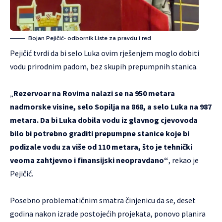
Bojan Pejičić- odbornik Liste za pravdu i red
Pejičić tvrdi da bi selo Luka ovim rješenjem moglo dobiti
vodu prirodnim padom, bez skupih prepumpnih stanica.
„
Rezervoar na Rovima nalazi se na 950 metara
nadmorske visine, selo Sopilja na 868, a selo Luka na 987
metara. Da bi Luka dobila vodu iz glavnog cjevovoda
bilo bi potrebno graditi prepumpne stanice koje bi
podizale vodu za više od 110 metara, što je tehnički
veoma zahtjevno i finansijski neopravdano“
, rekao je
Pejičić.
Posebno problematičnim smatra činjenicu da se, deset
godina nakon izrade postojećih projekata, ponovo planira