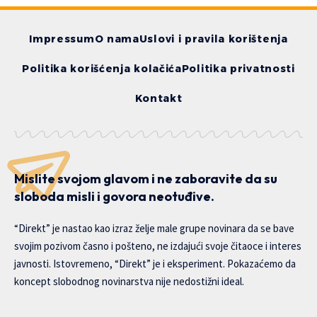
Impressum
O nama
Uslovi i pravila korištenja
Politika korišćenja kolačića
Politika privatnosti
Kontakt
Mislite svojom glavom i ne zaboravite da su
sloboda misli i govora neotuđive.
“Direkt” je nastao kao izraz želje male grupe novinara da se bave
svojim pozivom časno i pošteno, ne izdajući svoje čitaoce i interes
javnosti. Istovremeno, “Direkt” je i eksperiment. Pokazaćemo da
koncept slobodnog novinarstva nije nedostižni ideal.