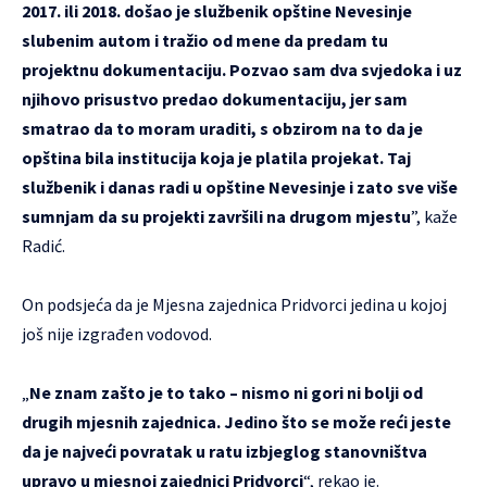
2017. ili 2018. došao je službenik opštine Nevesinje
slubenim autom i tražio od mene da predam tu
projektnu dokumentaciju. Pozvao sam dva svjedoka i uz
njihovo prisustvo predao dokumentaciju, jer sam
smatrao da to moram uraditi, s obzirom na to da je
opština bila institucija koja je platila projekat. Taj
službenik i danas radi u opštine Nevesinje i zato sve više
sumnjam da su projekti završili na drugom mjestu
”, kaže
Radić.
On podsjeća da je Mjesna zajednica Pridvorci jedina u kojoj
još nije izgrađen vodovod.
„
Ne znam zašto je to tako – nismo ni gori ni bolji od
drugih mjesnih zajednica. Jedino što se može reći jeste
da je najveći povratak u ratu izbjeglog stanovništva
upravo u mjesnoj zajednici Pridvorci
“, rekao je.