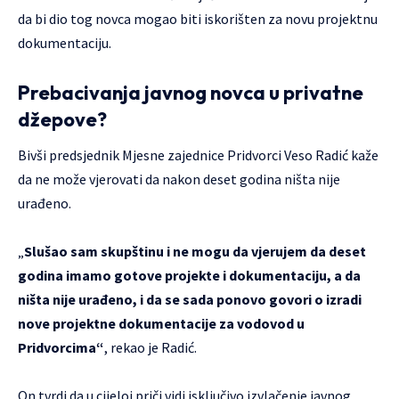
da bi dio tog novca mogao biti iskorišten za novu projektnu
dokumentaciju.
Prebacivanja javnog novca u privatne
džepove?
Bivši predsjednik Mjesne zajednice Pridvorci Veso Radić kaže
da ne može vjerovati da nakon deset godina ništa nije
urađeno.
„
Slušao sam skupštinu i ne mogu da vjerujem da deset
godina imamo gotove projekte i dokumentaciju, a da
ništa nije urađeno, i da se sada ponovo govori o izradi
nove projektne dokumentacije za vodovod u
Pridvorcima“
, rekao je Radić.
On tvrdi da u cijeloj priči vidi isključivo izvlačenje javnog