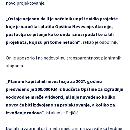
novo projektovanje.
„
Ostaje nejasno da li je načelnik uopšte vidio projekte
koje je naručila i platila Opština Nevesinje. Ako nije,
postavlja se pitanje kako onda iznosi podatke iz tih
projekata, koji su pri tome netačni“
, rekao je odbornik.
On je upozorio i na nedovoljnu transparentnost planiranih
ulaganja.
„
Planom kapitalnih investicija za 2027. godinu
predviđeno je 300.000 KM iz budžeta Opštine za izgradnju
vodovodne mreže Pridvorci, ali nije navedeno koliko
novca će biti izdvojeno za projektovanje, a koliko za
izvođenje radova
“, istakao je Pejičić.
Dodatnu zabrinutost među mještanima izazvale su tvrdnje