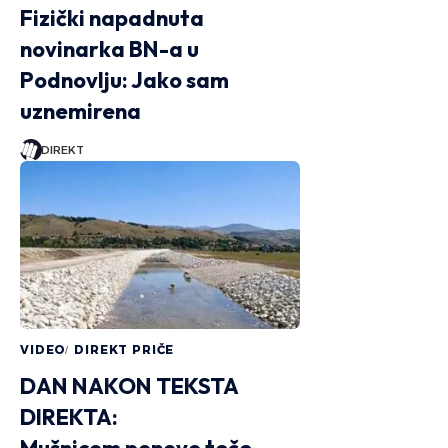
Fizički napadnuta
novinarka BN-a u
Podnovlju: Jako sam
uznemirena
DIREKT
DIREKT PRIČE
MLAD
Maja Š
je st
VIDEO
DIREKT PRIČE
DAN NAKON TEKSTA
Ni Banja Luka,
DIREKTA:
zagrle tako s