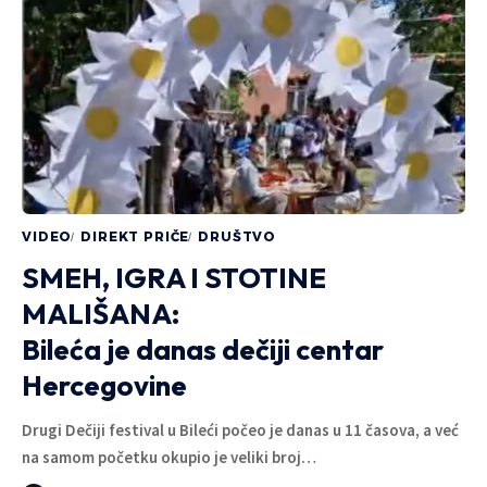
VIDEO
DIREKT PRIČE
DRUŠTVO
SMEH, IGRA I STOTINE
MALIŠANA:
Bileća je danas dečiji centar
Hercegovine
Drugi Dečiji festival u Bileći počeo je danas u 11 časova, a već
na samom početku okupio je veliki broj…