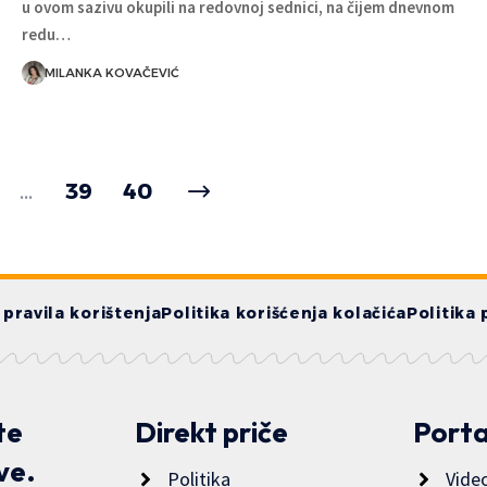
u ovom sazivu okupili na redovnoj sednici, na čijem dnevnom
redu…
MILANKA KOVAČEVIĆ
…
39
40
i pravila korištenja
Politika korišćenja kolačića
Politika 
te
Direkt priče
Porta
ve.
Politika
Vide