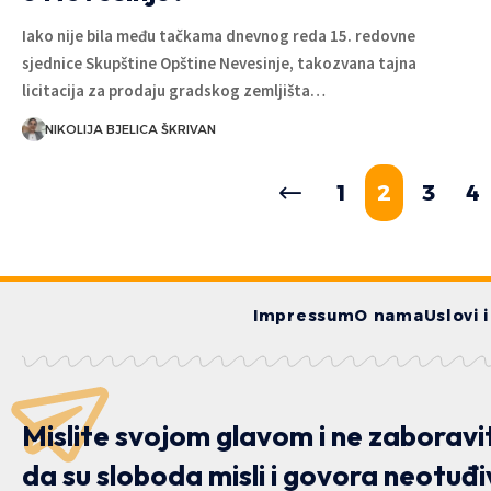
Iako nije bila među tačkama dnevnog reda 15. redovne
sjednice Skupštine Opštine Nevesinje, takozvana tajna
licitacija za prodaju gradskog zemljišta…
NIKOLIJA BJELICA ŠKRIVAN
1
2
3
4
Impressum
O nama
Uslovi 
Mislite svojom glavom i ne zaboravi
da su sloboda misli i govora neotuđi