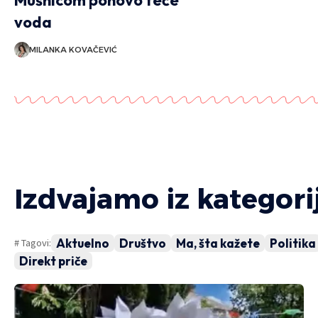
Mušnicom ponovo teče
voda
NIKOLIJA BJEL
MILANKA KOVAČEVIĆ
Izdvajamo iz kategori
Aktuelno
Društvo
Ma, šta kažete
Politika
# Tagovi:
Direkt priče