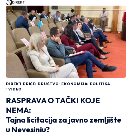
DIREKT
DIREKT PRIČE
DRUŠTVO
EKONOMIJA
POLITIKA
VIDEO
RASPRAVA O TAČKI KOJE
NEMA:
Tajna licitacija za javno zemljište
u Nevesinju?