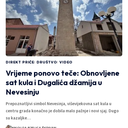
DIREKT PRIČE
DRUŠTVO
VIDEO
Vrijeme ponovo teče: Obnovljene
sat kula i Dugalića džamija u
Nevesinju
Prepoznatljivi simbol Nevesinja, viševijekovna sat kula u
centru grada konačno je dobila malo pažnje i novi sjaj. Dugo
su kazaljke…
NIKOLIJA BJELICA ŠKRIVAN