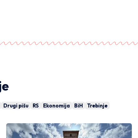
ICA ŠKRIVAN
8 MINUTA ČITANJA
je
Drugi pišu
RS
Ekonomija
BiH
Trebinje