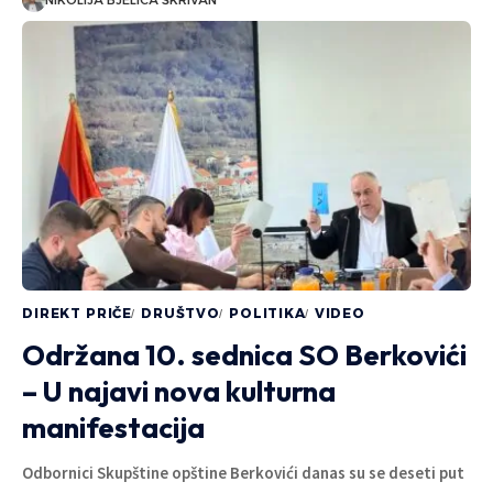
DIREKT PRIČE
DRUŠTVO
POLITIKA
VIDEO
Održana 10. sednica SO Berkovići
– U najavi nova kulturna
manifestacija
Odbornici Skupštine opštine Berkovići danas su se deseti put