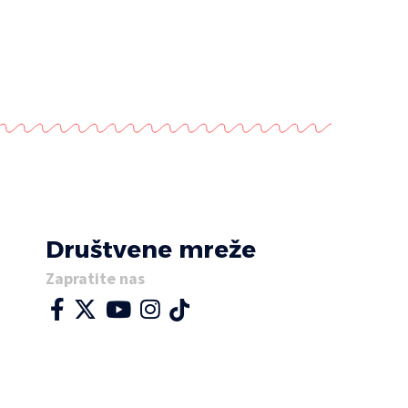
MILANKA KOVAČEVIĆ
10 MINUTA ČITANJA
Društvene mreže
Zapratite nas