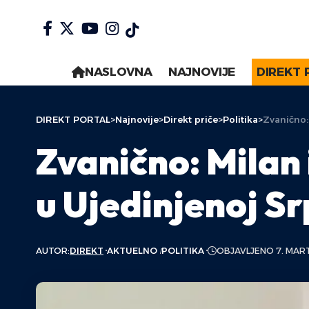
NASLOVNA
NAJNOVIJE
DIREKT 
DIREKT PORTAL
>
Najnovije
>
Direkt priče
>
Politika
>
Zvanično:
Zvanično: Milan
u Ujedinjenoj Sr
AUTOR:
DIREKT
AKTUELNO
POLITIKA
OBJAVLJENO 7. MART