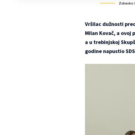
Zdravko K
Vršilac dužnosti pre
Milan Kovač, a ovoj p
a u trebinjskoj Skup
godine napustio SDS