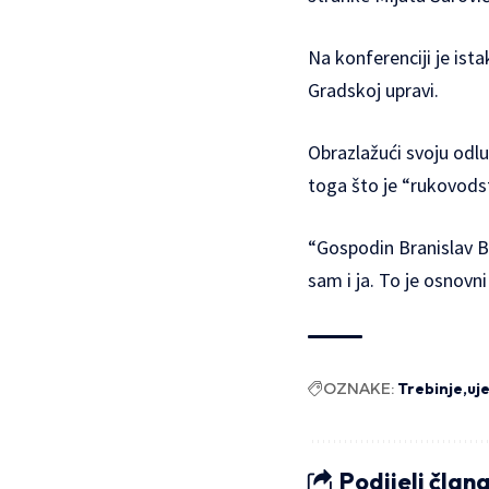
Na konferenciji je ist
Gradskoj upravi.
Obrazlažući svoju odlu
toga što je “rukovods
“Gospodin Branislav B
sam i ja. To je osnovn
OZNAKE:
Trebinje
uj
Podijeli član