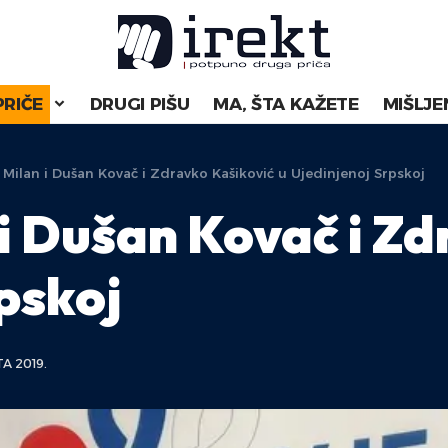
PRIČE
DRUGI PIŠU
MA, ŠTA KAŽETE
MIŠLJE
 Milan i Dušan Kovač i Zdravko Kašiković u Ujedinjenoj Srpskoj
 i Dušan Kovač i Z
pskoj
A 2019.