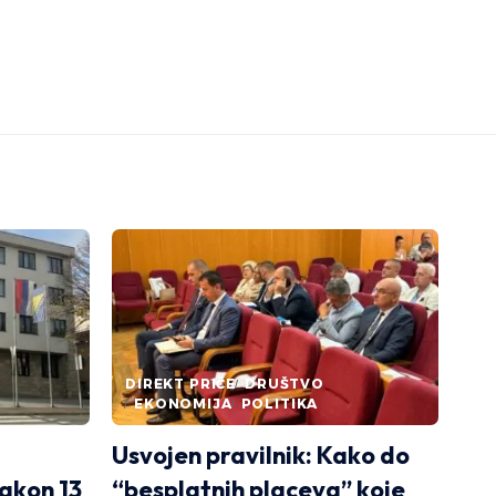
DIREKT PRIČE
DRUŠTVO
EKONOMIJA
POLITIKA
Usvojen pravilnik: Kako do
akon 13
“besplatnih placeva” koje