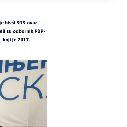
)
je bivši SDS-ovac
pili su odbornik PDP-
 koji je 2017.