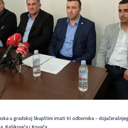
pska u gradskoj Skupštini imati tri odbornika – dojučerašnj
a, Kašikovića i Kovača.