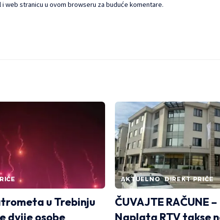
l i web stranicu u ovom browseru za buduće komentare.
RIČE
AKTUELNO
DIREKT PRIČE
trometa u Trebinju
ČUVAJTE RAČUNE –
e dvije osobe
Naplata RTV takse n