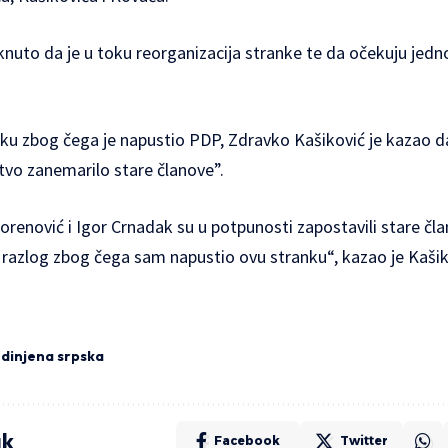
aknuto da je u toku reorganizacija stranke te da očekuju jed
ku zbog čega je napustio PDP, Zdravko Kašiković je kazao da
tvo zanemarilo stare članove”.
orenović i Igor Crnadak su u potpunosti zapostavili stare č
i razlog zbog čega sam napustio ovu stranku“, kazao je Kašik
edinjena srpska
ak
Facebook
Twitter