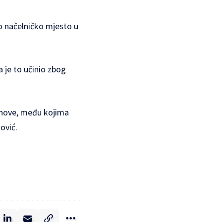
no načelničko mjesto u
 je to učinio zbog
lanove, među kojima
ović.