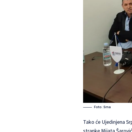
Foto: Srna
Tako će Ujedinjena Sr
stranke Mijata Šarović