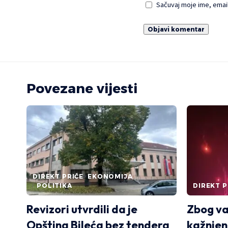
Sačuvaj moje ime, emai
Povezane vijesti
DIREKT PRIČE
EKONOMIJA
POLITIKA
DIREKT P
Revizori utvrdili da je
Zbog va
Opština Bileća bez tendera
kažnjen