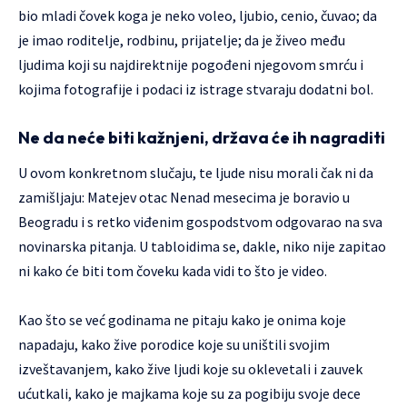
bio mladi čovek koga je neko voleo, ljubio, cenio, čuvao; da
je imao roditelje, rodbinu, prijatelje; da je živeo među
ljudima koji su najdirektnije pogođeni njegovom smrću i
kojima fotografije i podaci iz istrage stvaraju dodatni bol.
Ne da neće biti kažnjeni, država će ih nagraditi
U ovom konkretnom slučaju, te ljude nisu morali čak ni da
zamišljaju: Matejev otac Nenad mesecima je boravio u
Beogradu i s retko viđenim gospodstvom odgovarao na sva
novinarska pitanja. U tabloidima se, dakle, niko nije zapitao
ni kako će biti tom čoveku kada vidi to što je video.
Kao što se već godinama ne pitaju kako je onima koje
napadaju, kako žive porodice koje su uništili svojim
izveštavanjem, kako žive ljudi koje su oklevetali i zauvek
ućutkali, kako je majkama koje su za pogibiju svoje dece