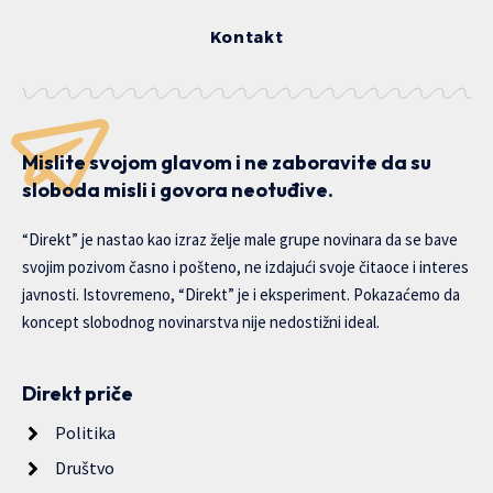
Kontakt
Mislite svojom glavom i ne zaboravite da su
sloboda misli i govora neotuđive.
“Direkt” je nastao kao izraz želje male grupe novinara da se bave
svojim pozivom časno i pošteno, ne izdajući svoje čitaoce i interes
javnosti. Istovremeno, “Direkt” je i eksperiment. Pokazaćemo da
koncept slobodnog novinarstva nije nedostižni ideal.
Direkt priče
Politika
Društvo