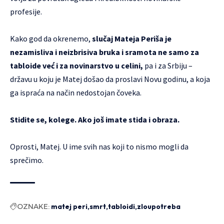
profesije.
Kako god da okrenemo,
slučaj Mateja Periša je
nezamisliva i neizbrisiva bruka i sramota ne samo za
tabloide već i za novinarstvo u celini,
pa i za Srbiju –
državu u koju je Matej došao da proslavi Novu godinu, a koja
ga ispraća na način nedostojan čoveka.
Stidite se, kolege. Ako još imate stida i obraza.
Oprosti, Matej. U ime svih nas koji to nismo mogli da
sprečimo.
OZNAKE:
matej peri
smrt
tabloidi
zloupotreba