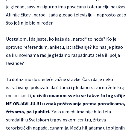
je gledao, sasvim sigurno ima povećanu toleranciju na užas.
Ali nije čitav „narod“ tada gledao televiziju – naprosto zato
što još nije bio ni rođen.
Uostalom, i da jeste, ko kaže da „narod“ to hoće? Ko je
sproveo referendum, anketu, istraživanje? Ko nas je pitao
da li u novinama radije gledamo raspadnuta tela ili polja
lavande?
Tu dolazimo do sledeće važne stavke. Čak i da je neko
istraživanje pokazalo da čitaoci i gledaoci stvarno žele krv,
meso i kosti,
u civilizovanom svetu se takve fotografije
NE OBJAVLJUJU u znak poštovanja prema porodicama,
žrtvama, pa i publici.
Zato u medijima nije bilo tela
stradalih u Svetskom trgovinskom centru, žrtava
terorističkih napada, cunamija. Među hiljadama utopljenih