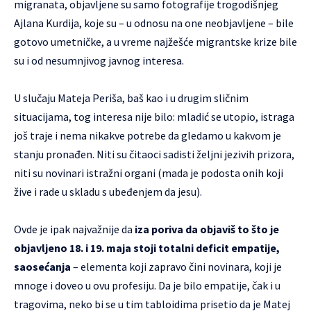
migranata, objavljene su samo fotografije trogodišnjeg
Ajlana Kurdija, koje su – u odnosu na one neobjavljene – bile
gotovo umetničke, a u vreme najžešće migrantske krize bile
su i od nesumnjivog javnog interesa.
U slučaju Mateja Periša, baš kao i u drugim sličnim
situacijama, tog interesa nije bilo: mladić se utopio, istraga
još traje i nema nikakve potrebe da gledamo u kakvom je
stanju pronađen. Niti su čitaoci sadisti željni jezivih prizora,
niti su novinari istražni organi (mada je podosta onih koji
žive i rade u skladu s ubeđenjem da jesu).
Ovde je ipak najvažnije da
iza poriva da objaviš to što je
objavljeno 18. i 19. maja stoji totalni deficit empatije,
saosećanja
– elementa koji zapravo čini novinara, koji je
mnoge i doveo u ovu profesiju. Da je bilo empatije, čak i u
tragovima, neko bi se u tim tabloidima prisetio da je Matej