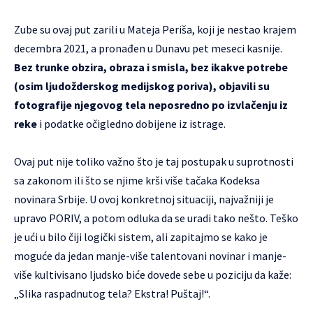
Zube su ovaj put zarili u Mateja Periša, koji je nestao krajem
decembra 2021, a pronađen u Dunavu pet meseci kasnije.
Bez trunke obzira, obraza i smisla, bez ikakve potrebe
(osim ljudožderskog medijskog poriva), objavili su
fotografije njegovog tela neposredno po izvlačenju iz
reke
i podatke očigledno dobijene iz istrage.
Ovaj put nije toliko važno što je taj postupak u suprotnosti
sa zakonom ili što se njime krši više tačaka Kodeksa
novinara Srbije. U ovoj konkretnoj situaciji, najvažniji je
upravo PORIV, a potom odluka da se uradi tako nešto. Teško
je ući u bilo čiji logički sistem, ali zapitajmo se kako je
moguće da jedan manje-više talentovani novinar i manje-
više kultivisano ljudsko biće dovede sebe u poziciju da kaže:
„Slika raspadnutog tela? Ekstra! Puštaj!“.