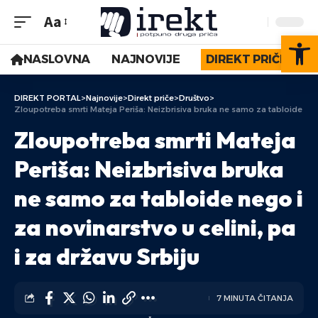
Aa
Op
NASLOVNA
NAJNOVIJE
DIREKT PRIČE
DIREKT PORTAL
>
Najnovije
>
Direkt priče
>
Društvo
>
Zloupotreba smrti Mateja Periša: Neizbrisiva bruka ne samo za tabloide nego 
Zloupotreba smrti Mateja
Periša: Neizbrisiva bruka
ne samo za tabloide nego i
za novinarstvo u celini, pa
i za državu Srbiju
7 MINUTA ČITANJA