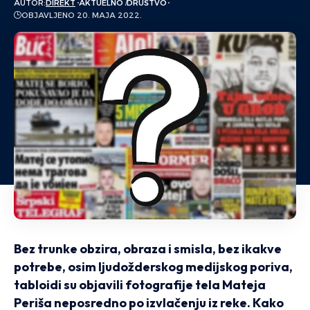
AUTOR:
DIREKT
AKTUELNO
DRUŠTVO
OBJAVLJENO 20. MAJA 2022.
Bez trunke obzira, obraza i smisla, bez ikakve
potrebe, osim ljudožderskog medijskog poriva,
tabloidi su objavili fotografije tela Mateja
Periša neposredno po izvlačenju iz reke. Kako