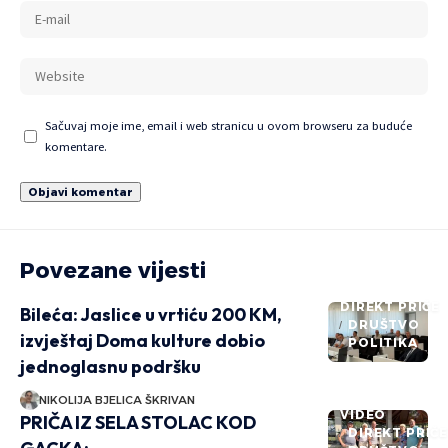
Sačuvaj moje ime, email i web stranicu u ovom browseru za buduće
komentare.
Povezane vijesti
DIREKT PRIČE
Bileća: Jaslice u vrtiću 200 KM,
DRUŠTVO
izvještaj Doma kulture dobio
POLITIKA
jednoglasnu podršku
NIKOLIJA BJELICA ŠKRIVAN
VIDEO
PRIČA IZ SELA STOLAC KOD
DIREKT PRIČ