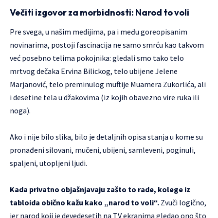
Večiti izgovor za morbidnosti: Narod to voli
Pre svega, u našim medijima, pa i među goreopisanim
novinarima, postoji fascinacija ne samo smrću kao takvom
već posebno telima pokojnika: gledali smo tako telo
mrtvog dečaka Ervina Bilickog, telo ubijene Jelene
Marjanović, telo preminulog muftije Muamera Zukorlića, ali
i desetine tela u džakovima (iz kojih obavezno vire ruka ili
noga).
Ako i nije bilo slika, bilo je detaljnih opisa stanja u kome su
pronađeni silovani, mučeni, ubijeni, samleveni, poginuli,
spaljeni, utopljeni ljudi.
Kada privatno objašnjavaju zašto to rade, kolege iz
tabloida obično kažu kako „narod to voli“.
Zvuči logično,
jer narod koji je devedesetih na TV ekranima gledao ono što