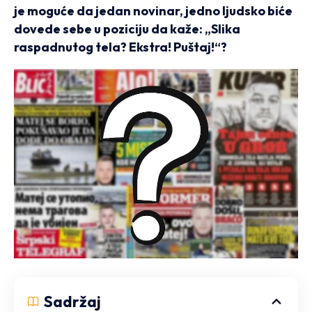
je moguće da jedan novinar, jedno ljudsko biće
dovede sebe u poziciju da kaže: „Slika
raspadnutog tela? Ekstra! Puštaj!“?
Sadržaj