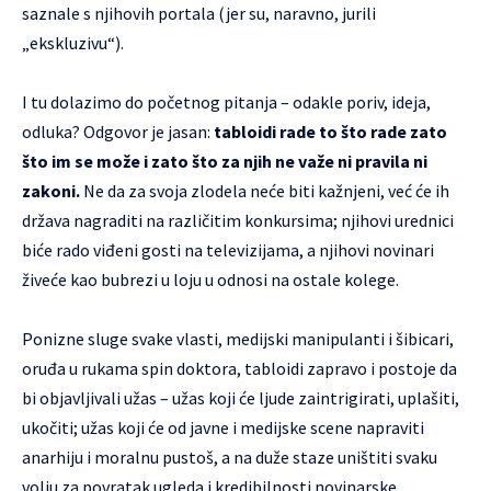
saznale s njihovih portala (jer su, naravno, jurili
„ekskluzivu“).
I tu dolazimo do početnog pitanja – odakle poriv, ideja,
odluka? Odgovor je jasan:
tabloidi rade to što rade zato
što im se može i zato što za njih ne važe ni pravila ni
zakoni.
Ne da za svoja zlodela neće biti kažnjeni, već će ih
država nagraditi na različitim konkursima; njihovi urednici
biće rado viđeni gosti na televizijama, a njihovi novinari
živeće kao bubrezi u loju u odnosi na ostale kolege.
Ponizne sluge svake vlasti, medijski manipulanti i šibicari,
oruđa u rukama spin doktora, tabloidi zapravo i postoje da
bi objavljivali užas – užas koji će ljude zaintrigirati, uplašiti,
ukočiti; užas koji će od javne i medijske scene napraviti
anarhiju i moralnu pustoš, a na duže staze uništiti svaku
volju za povratak ugleda i kredibilnosti novinarske