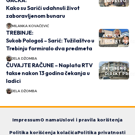
GACKA:
DRUŠTVO
Kako su Sarići udahnuli život
zaboravljenom bunaru
MILANKA KOVAČEVIĆ
TREBINJE:
AKTUELNO
Sukob Pologoš – Sarić: Tužilaštvo u
DIREKT PRIČ
Trebinju formiralo dva predmeta
JELA DŽOMBA
ČUVAJTE RAČUNE – Naplata RTV
AKTUELNO
takse nakon 13 godina čekanja u
DIREKT PRIČ
ladici
JELA DŽOMBA
Impressum
O nama
Uslovi i pravila korištenja
Politika korišćenja kolačića
Politika privatnosti