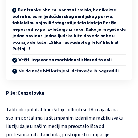
Bez trunke obzira, obraza i smisla, bez ikakve
potrebe, osim ljudožderskog medijskog poriva,
tabloidi su objavili fotografije tela Mateja Periša
neposredno po izvlačenju iz reke. Kako je moguće da
jedan novinar, jedno ljudsko biće dovede sebe u
poziciju da kaže: „Slika raspadnutog tela? Ekstra!
Puštaj!“?
Večiti izgovor za morbidnosti: Narod to voli
Ne da neće biti kažnjeni, država će ih nagraditi
Piše:
Cenzolovka
Tabloidi i polutabloidi Srbije odlučili su 18. maja da na
svojim portalima i u štampanim izdanjima razbiju svaku
iluziju da je u našim medijima preostalo išta od
profesionalnih standarda, pristojnosti i empatije.