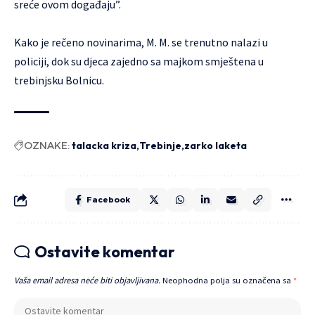
sreće ovom događaju”.
Kako je rečeno novinarima, M. M. se trenutno nalazi u
policiji, dok su djeca zajedno sa majkom smještena u
trebinjsku Bolnicu.
OZNAKE:
talacka kriza
Trebinje
zarko laketa
Facebook
Ostavite komentar
Vaša email adresa neće biti objavljivana.
Neophodna polja su označena sa
*