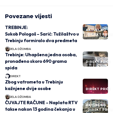
Povezane vijesti
TREBINJE:
AKTUELNO
Sukob Pologoš – Sarić: Tužilaštvo u
DIREKT PRIČ
Trebinju formiralo dva predmeta
JELA DŽOMBA
Trebinje: Uhapšena jedna osoba,
pronađeno skoro 690 grama
DIREKT PRIČE
spida
DIREKT
Zbog vatrometa u Trebinju
kažnjene dvije osobe
DIREKT PRIČE
JELA DŽOMBA
ČUVAJTE RAČUNE – Naplata RTV
AKTUELNO
takse nakon 13 godina čekanja u
DIREKT PRIČ