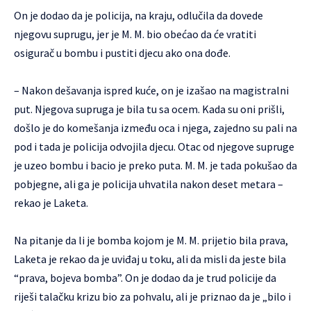
On je dodao da je policija, na kraju, odlučila da dovede
njegovu suprugu, jer je M. M. bio obećao da će vratiti
osigurač u bombu i pustiti djecu ako ona dođe.
– Nakon dešavanja ispred kuće, on je izašao na magistralni
put. Njegova supruga je bila tu sa ocem. Kada su oni prišli,
došlo je do komešanja između oca i njega, zajedno su pali na
pod i tada je policija odvojila djecu. Otac od njegove supruge
je uzeo bombu i bacio je preko puta. M. M. je tada pokušao da
pobjegne, ali ga je policija uhvatila nakon deset metara –
rekao je Laketa.
Na pitanje da li je bomba kojom je M. M. prijetio bila prava,
Laketa je rekao da je uviđaj u toku, ali da misli da jeste bila
“prava, bojeva bomba”. On je dodao da je trud policije da
riješi talačku krizu bio za pohvalu, ali je priznao da je „bilo i