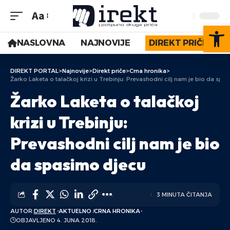
Aa
Op
NASLOVNA
NAJNOVIJE
DIREKT PRIČE
DIREKT PORTAL
>
Najnovije
>
Direkt priče
>
Crna hronika
>
Žarko Laketa o talačkoj krizi u Trebinju: Prevashodni cilj nam je bio da spa
Žarko Laketa o talačkoj
krizi u Trebinju:
Prevashodni cilj nam je bio
da spasimo djecu
3 MINUTA ČITANJA
AUTOR:
DIREKT
AKTUELNO
CRNA HRONIKA
OBJAVLJENO 4. JUNA 2018.