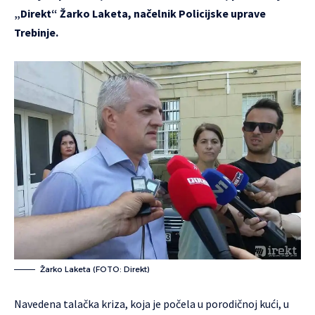
„Direkt“ Žarko Laketa, načelnik Policijske uprave
Trebinje.
Žarko Laketa (FOTO: Direkt)
Navedena talačka kriza, koja je počela u porodičnoj kući, u