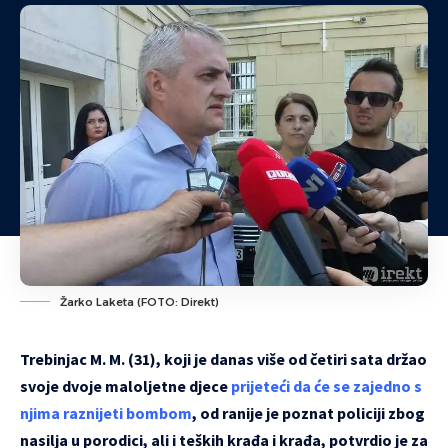
Žarko Laketa (FOTO: Direkt)
Trebinjac M. M. (31), koji je danas više od četiri sata držao
svoje dvoje maloljetne djece
prijeteći da će se zajedno s
njima raznijeti bombom
, od ranije je poznat policiji zbog
nasilja u porodici, ali i teških krađa i krađa, potvrdio je za