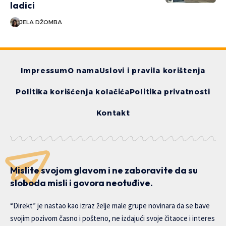
ladici
JELA DŽOMBA
Impressum
O nama
Uslovi i pravila korištenja
Politika korišćenja kolačića
Politika privatnosti
Kontakt
Mislite svojom glavom i ne zaboravite da su
sloboda misli i govora neotuđive.
“Direkt” je nastao kao izraz želje male grupe novinara da se bave
svojim pozivom časno i pošteno, ne izdajući svoje čitaoce i interes