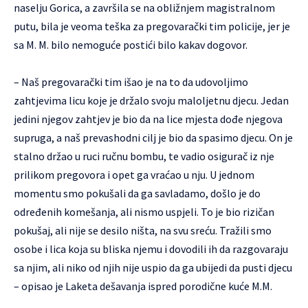
naselju Gorica, a završila se na obližnjem magistralnom
putu, bila je veoma teška za pregovarački tim policije, jer je
sa M. M. bilo nemoguće postići bilo kakav dogovor.
– Naš pregovarački tim išao je na to da udovoljimo
zahtjevima licu koje je držalo svoju maloljetnu djecu. Jedan
jedini njegov zahtjev je bio da na lice mjesta dođe njegova
supruga, a naš prevashodni cilj je bio da spasimo djecu. On je
stalno držao u ruci ručnu bombu, te vadio osigurač iz nje
prilikom pregovora i opet ga vraćao u nju. U jednom
momentu smo pokušali da ga savladamo, došlo je do
određenih komešanja, ali nismo uspjeli. To je bio rizičan
pokušaj, ali nije se desilo ništa, na svu sreću. Tražili smo
osobe i lica koja su bliska njemu i dovodili ih da razgovaraju
sa njim, ali niko od njih nije uspio da ga ubijedi da pusti djecu
– opisao je Laketa dešavanja ispred porodične kuće M.M.