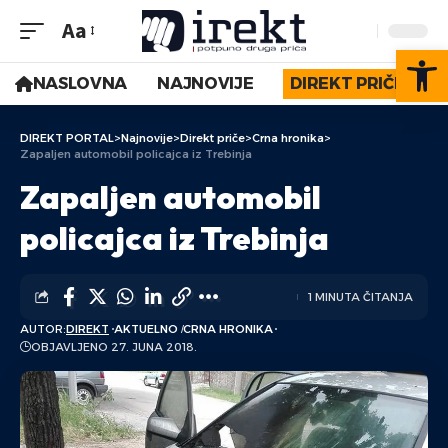
Aa
Op
NASLOVNA
NAJNOVIJE
DIREKT PRIČE
DIREKT PORTAL
>
Najnovije
>
Direkt priče
>
Crna hronika
>
Zapaljen automobil policajca iz Trebinja
Zapaljen automobil
policajca iz Trebinja
1 MINUTA ČITANJA
AUTOR:
DIREKT
AKTUELNO
CRNA HRONIKA
OBJAVLJENO 27. JUNA 2018.