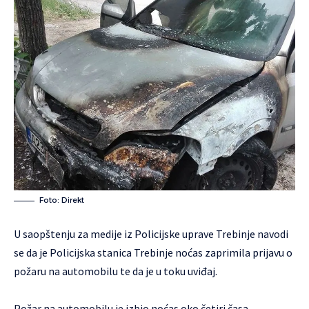
Foto: Direkt
U saopštenju za medije iz Policijske uprave Trebinje navodi
se da je Policijska stanica Trebinje noćas zaprimila prijavu o
požaru na automobilu te da je u toku uviđaj.
Požar na automobilu je izbio noćas oko četiri časa.