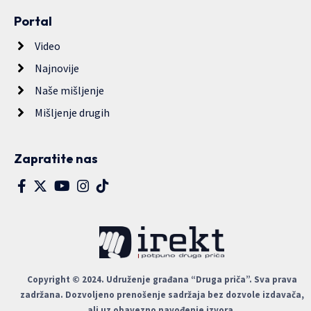
Portal
Video
Najnovije
Naše mišljenje
Mišljenje drugih
Zapratite nas
Copyright © 2024. Udruženje građana “Druga priča”. Sva prava
zadržana. Dozvoljeno prenošenje sadržaja bez dozvole izdavača,
ali uz obavezno navođenje izvora.