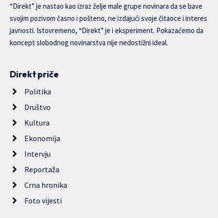
“Direkt” je nastao kao izraz želje male grupe novinara da se bave
svojim pozivom časno i pošteno, ne izdajući svoje čitaoce i interes
javnosti. Istovremeno, “Direkt” je i eksperiment. Pokazaćemo da
koncept slobodnog novinarstva nije nedostižni ideal.
Direkt priče
Politika
Društvo
Kultura
Ekonomija
Intervju
Reportaža
Crna hronika
Foto vijesti