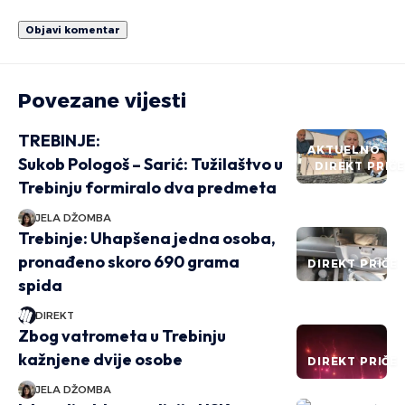
Povezane vijesti
TREBINJE:
AKTUELNO
Sukob Pologoš – Sarić: Tužilaštvo u
DIREKT PRIČ
Trebinju formiralo dva predmeta
JELA DŽOMBA
Trebinje: Uhapšena jedna osoba,
pronađeno skoro 690 grama
DIREKT PRIČE
spida
DIREKT
Zbog vatrometa u Trebinju
kažnjene dvije osobe
DIREKT PRIČE
JELA DŽOMBA