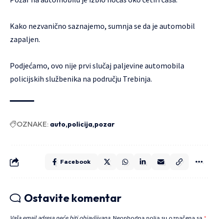
Kako nezvanično saznajemo, sumnja se da je automobil
zapaljen.
Podjećamo, ovo nije prvi slučaj paljevine automobila
policijskih službenika na području Trebinja.
OZNAKE:
auto
policija
pozar
Facebook
Ostavite komentar
Vaša email adresa neće biti objavljivana.
Neophodna polja su označena sa
*