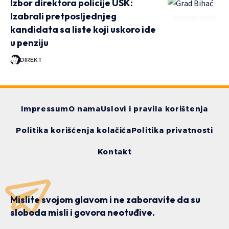
Izbor direktora policije USK:
Izabrali pretposljednjeg
DRUGI PIŠU
kandidata sa liste koji uskoro ide
u penziju
DIREKT
Impressum
O nama
Uslovi i pravila korištenja
Politika korišćenja kolačića
Politika privatnosti
Kontakt
Mislite svojom glavom i ne zaboravite da su
sloboda misli i govora neotuđive.