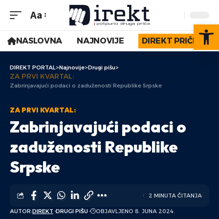
Aa
Op
NASLOVNA
NAJNOVIJE
DIREKT PRIČE
DIREKT PORTAL
>
Najnovije
>
Drugi pišu
>
ZA PRVI KVARTAL:
Zabrinjavajući podaci o zaduženosti Republike Srpske
ZA PRVI KVARTAL:
Zabrinjavajući podaci o
zaduženosti Republike
Srpske
2 MINUTA ČITANJA
AUTOR:
DIREKT
DRUGI PIŠU
OBJAVLJENO 8. JUNA 2024.