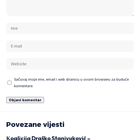
Sačuvaj moje ime, email i web stranicu u ovom browseru za buduće
komentare.
Povezane vijesti
Кoalicija Draško Stanivuković –