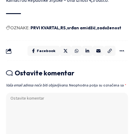
kamati od Republike Srpske – ona iznosi 4,3 odsto.
OZNAKE:
PRVI KVARTAL
RS
srđan amidžić
zaduženost
Facebook
Ostavite komentar
Vaša email adresa neće biti objavljivana.
Neophodna polja su označena sa
*