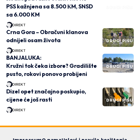
PSS kažnjena sa 8.500 КM, SNSD
DRUGI PIŠU
sa 6.000 KM
DIREKT
Crna Gora – Obračuni klanova
odnijeli osam života
DRUGI PIŠU
DIREKT
BANJALUKA:
Kružni tok čeka izbore? Gradilište
DRUGI PIŠU
pusto, rokovi ponovo probijeni
DIREKT
Dizel opet značajno poskupio,
cijene će još rasti
DRUGI PIŠU
DIREKT