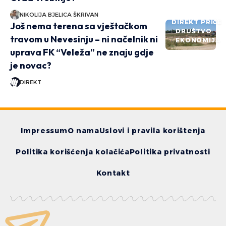
NIKOLIJA BJELICA ŠKRIVAN
DIREKT PRIČE
Još nema terena sa vještačkom
DRUŠTVO
travom u Nevesinju – ni načelnik ni
EKONOMIJA
uprava FK “Veleža” ne znaju gdje
je novac?
DIREKT
Impressum
O nama
Uslovi i pravila korištenja
Politika korišćenja kolačića
Politika privatnosti
Kontakt