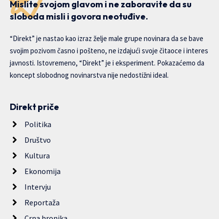
Mislite svojom glavom i ne zaboravite da su
sloboda misli i govora neotuđive.
“Direkt” je nastao kao izraz želje male grupe novinara da se bave
svojim pozivom časno i pošteno, ne izdajući svoje čitaoce i interes
javnosti. Istovremeno, “Direkt” je i eksperiment. Pokazaćemo da
koncept slobodnog novinarstva nije nedostižni ideal.
Direkt priče
Politika
Društvo
Kultura
Ekonomija
Intervju
Reportaža
Crna hronika