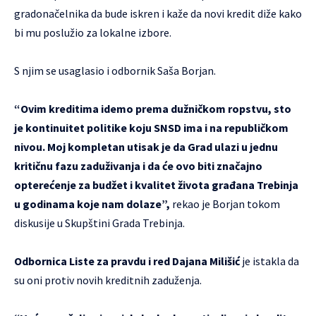
gradonačelnika da bude iskren i kaže da novi kredit diže kako
bi mu poslužio za lokalne izbore.
S njim se usaglasio i odbornik Saša Borjan.
“Ovim kreditima idemo prema dužničkom ropstvu, sto
je kontinuitet politike koju SNSD ima i na republičkom
nivou. Moj kompletan utisak je da Grad ulazi u jednu
kritičnu fazu zaduživanja i da će ovo biti značajno
opterećenje za budžet i kvalitet života građana Trebinja
u godinama koje nam dolaze”,
rekao je Borjan tokom
diskusije u Skupštini Grada Trebinja.
Odbornica Liste za pravdu i red Dajana Milišić
je istakla da
su oni protiv novih kreditnih zaduženja.