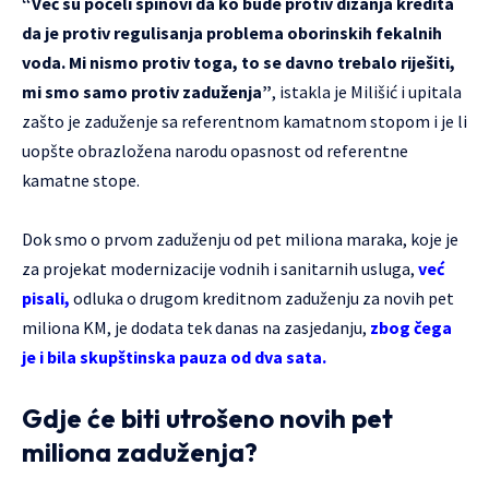
“Već su počeli spinovi da ko bude protiv dizanja kredita
da je protiv regulisanja problema oborinskih fekalnih
voda. Mi nismo protiv toga, to se davno trebalo riješiti,
mi smo samo protiv zaduženja”
, istakla je Milišić i upitala
zašto je zaduženje sa referentnom kamatnom stopom i je li
uopšte obrazložena narodu opasnost od referentne
kamatne stope.
Dok smo o prvom zaduženju od pet miliona maraka, koje je
za projekat modernizacije vodnih i sanitarnih usluga,
već
pisali,
odluka o drugom kreditnom zaduženju za novih pet
miliona KM, je dodata tek danas na zasjedanju,
zbog čega
je i bila skupštinska pauza od dva sata.
Gdje će biti utrošeno novih pet
miliona zaduženja?