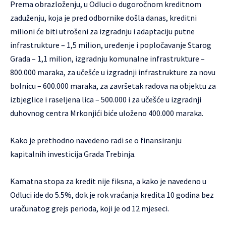
Prema obrazloženju, u Odluci o dugoročnom kreditnom
zaduženju, koja je pred odbornike došla danas, kreditni
milioni će biti utrošeni za izgradnju i adaptaciju putne
infrastrukture – 1,5 milion, uređenje i popločavanje Starog
Grada – 1,1 milion, izgradnju komunalne infrastrukture –
800.000 maraka, za učešće u izgradnji infrastrukture za novu
bolnicu – 600.000 maraka, za završetak radova na objektu za
izbjeglice i raseljena lica – 500.000 i za učešće u izgradnji
duhovnog centra Mrkonjići biće uloženo 400.000 maraka.
Kako je prethodno navedeno radi se o finansiranju
kapitalnih investicija Grada Trebinja.
Kamatna stopa za kredit nije fiksna, a kako je navedeno u
Odluci ide do 5.5%, dok je rok vraćanja kredita 10 godina bez
uračunatog grejs perioda, koji je od 12 mjeseci.