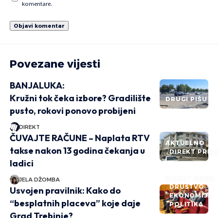
komentare.
Povezane vijesti
BANJALUKA:
Kružni tok čeka izbore? Gradilište
DRUGI PIŠU
pusto, rokovi ponovo probijeni
DIREKT
ČUVAJTE RAČUNE – Naplata RTV
AKTUELNO
takse nakon 13 godina čekanja u
DIREKT PRIČ
ladici
DIREKT PRIČE
JELA DŽOMBA
DRUŠTVO
Usvojen pravilnik: Kako do
EKONOMIJA
“besplatnih placeva” koje daje
POLITIKA
Grad Trebinje?