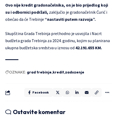
Ovo nije kredit gradonačelnika, on je bio prijedlog koji
su i odbornici podržali,
zaključio je gradonačelnik Ćurić i
obećao da će Trebinje
“nastaviti putem razvoja”.
Skupština Grada Trebinja prethodno je usvojila i Nacrt
budžeta grada Trebinja za 2024. godinu, kojim su planirana
ukupna budžetska sredstva u iznosu od
42.191.655 KM.
OZNAKE:
grad trebinje
kredit
zaduzenje
Facebook
Ostavite komentar