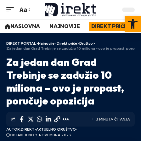
Aa
Op
NASLOVNA
NAJNOVIJE
DIREKT PRIČE
DIREKT PORTAL
>
Najnovije
>
Direkt priče
>
Društvo
>
Za jedan dan Grad Trebinje se zadužio 10 miliona – ovo je propast, poručuj
Za jedan dan Grad
Trebinje se zadužio 10
miliona – ovo je propast,
poručuje opozicija
3 MINUTA ČITANJA
AUTOR:
DIREKT
AKTUELNO
DRUŠTVO
OBJAVLJENO 7. NOVEMBRA 2023.