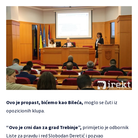
Ovo je propast, bićemo kao Bileća,
moglo se čuti iz
opozicionih klupa.
“Ovo je crni dan za grad Trebinje”,
primijetio je odbornik
Liste za pravdu i red Slobodan Deretić i pozvao