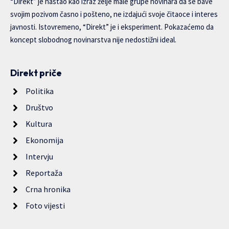
“Direkt” je nastao kao izraz želje male grupe novinara da se bave
svojim pozivom časno i pošteno, ne izdajući svoje čitaoce i interes
javnosti. Istovremeno, “Direkt” je i eksperiment. Pokazaćemo da
koncept slobodnog novinarstva nije nedostižni ideal.
Direkt priče
Politika
Društvo
Kultura
Ekonomija
Intervju
Reportaža
Crna hronika
Foto vijesti