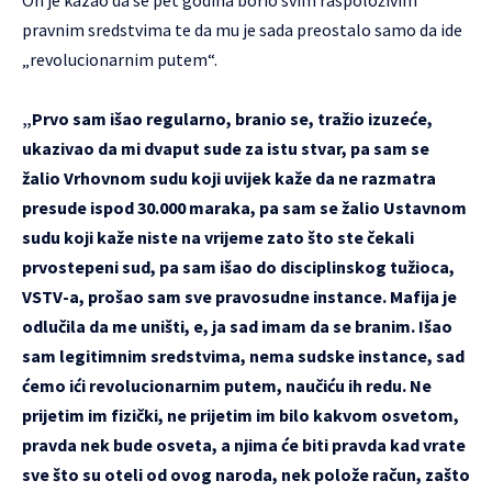
pravnim sredstvima te da mu je sada preostalo samo da ide
„revolucionarnim putem“.
„Prvo sam išao regularno, branio se, tražio izuzeće,
ukazivao da mi dvaput sude za istu stvar, pa sam se
žalio Vrhovnom sudu koji uvijek kaže da ne razmatra
presude ispod 30.000 maraka, pa sam se žalio Ustavnom
sudu koji kaže niste na vrijeme zato što ste čekali
prvostepeni sud, pa sam išao do disciplinskog tužioca,
VSTV-a, prošao sam sve pravosudne instance. Mafija je
odlučila da me uništi, e, ja sad imam da se branim. Išao
sam legitimnim sredstvima, nema sudske instance, sad
ćemo ići revolucionarnim putem, naučiću ih redu. Ne
prijetim im fizički, ne prijetim im bilo kakvom osvetom,
pravda nek bude osveta, a njima će biti pravda kad vrate
sve što su oteli od ovog naroda, nek polože račun, zašto