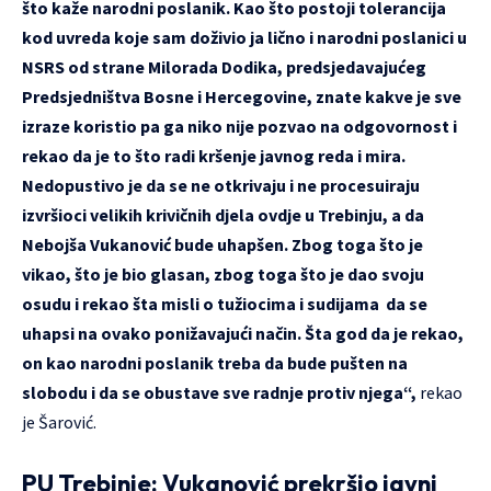
što kaže narodni poslanik. Kao što postoji tolerancija
kod uvreda koje sam doživio ja lično i narodni poslanici u
NSRS od strane Milorada Dodika, predsjedavajućeg
Predsjedništva Bosne i Hercegovine, znate kakve je sve
izraze koristio pa ga niko nije pozvao na odgovornost i
rekao da je to što radi kršenje javnog reda i mira.
Nedopustivo je da se ne otkrivaju i ne procesuiraju
izvršioci velikih krivičnih djela ovdje u Trebinju, a da
Nebojša Vukanović bude uhapšen. Zbog toga što je
vikao, što je bio glasan, zbog toga što je dao svoju
osudu i rekao šta misli o tužiocima i sudijama da se
uhapsi na ovako ponižavajući način. Šta god da je rekao,
on kao narodni poslanik treba da bude pušten na
slobodu i da se obustave sve radnje protiv njega“,
rekao
je Šarović.
PU Trebinje: Vukanović prekršio javni