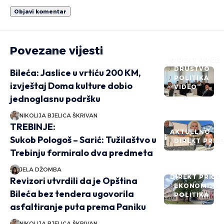
Povezane vijesti
DIREKT PRIČE
DRUŠTVO
Bileća: Jaslice u vrtiću 200 KM,
POLITIKA
izvještaj Doma kulture dobio
VIDEO
jednoglasnu podršku
NIKOLIJA BJELICA ŠKRIVAN
TREBINJE:
AKTUELNO
Sukob Pologoš – Sarić: Tužilaštvo u
DIREKT PRIČ
Trebinju formiralo dva predmeta
JELA DŽOMBA
DIREKT PRIČE
Revizori utvrdili da je Opština
EKONOMIJA
Bileća bez tendera ugovorila
POLITIKA
asfaltiranje puta prema Paniku
NIKOLIJA BJELICA ŠKRIVAN