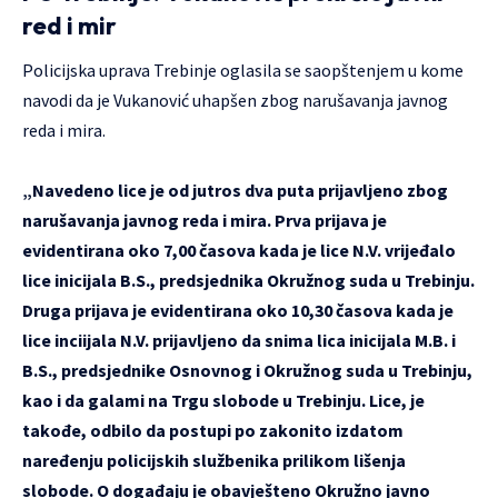
red i mir
Policijska uprava Trebinje oglasila se saopštenjem u kome
navodi da je Vukanović uhapšen zbog narušavanja javnog
reda i mira.
„Navedeno lice je od jutros dva puta prijavljeno zbog
narušavanja javnog reda i mira. Prva prijava je
evidentirana oko 7,00 časova kada je lice N.V. vrijeđalo
lice inicijala B.S., predsjednika Okružnog suda u Trebinju.
Druga prijava je evidentirana oko 10,30 časova kada je
lice inciijala N.V. prijavljeno da snima lica inicijala M.B. i
B.S., predsjednike Osnovnog i Okružnog suda u Trebinju,
kao i da galami na Trgu slobode u Trebinju. Lice, je
takođe, odbilo da postupi po zakonito izdatom
naređenju policijskih službenika prilikom lišenja
slobode. O događaju je obavješteno Okružno javno