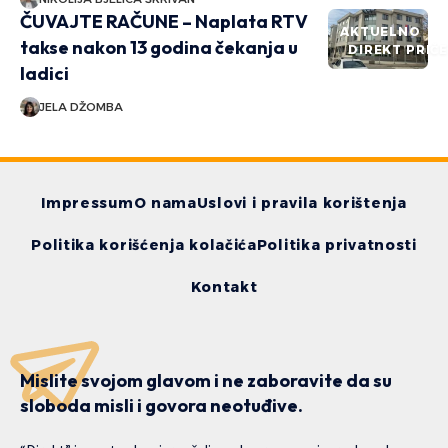
ČUVAJTE RAČUNE – Naplata RTV
AKTUELNO
takse nakon 13 godina čekanja u
DIREKT PRIČ
ladici
JELA DŽOMBA
Impressum
O nama
Uslovi i pravila korištenja
Politika korišćenja kolačića
Politika privatnosti
Kontakt
Mislite svojom glavom i ne zaboravite da su
sloboda misli i govora neotuđive.