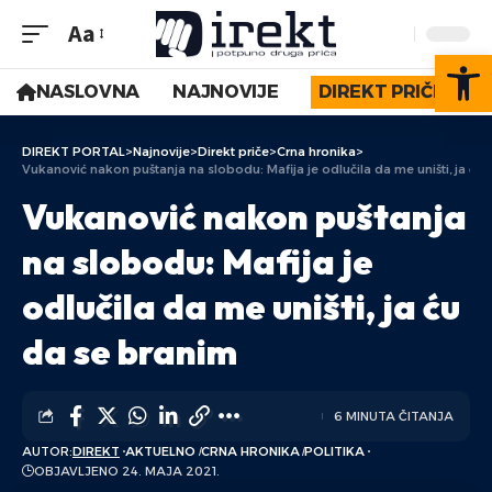
Aa
Op
NASLOVNA
NAJNOVIJE
DIREKT PRIČE
DIREKT PORTAL
>
Najnovije
>
Direkt priče
>
Crna hronika
>
Vukanović nakon puštanja na slobodu: Mafija je odlučila da me uništi, ja ću
Vukanović nakon puštanja
na slobodu: Mafija je
odlučila da me uništi, ja ću
da se branim
6 MINUTA ČITANJA
AUTOR:
DIREKT
AKTUELNO
CRNA HRONIKA
POLITIKA
OBJAVLJENO 24. MAJA 2021.