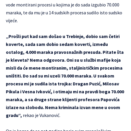
vode montirani procesi u kojima je do sada izgubio 70.000
maraka, te da mu je u 14 sudskih procesa sudilo isto sudsko
vijeće.
„Prošli put kad sam došao u Trebinje, dobio sam četiri
koverte, sada sam dobio sedam koverti, između
ostalog, 4.000 maraka pravosnažnih presuda. Pitate šta
je kleveta? Nema odgovora. Oni su u službi mafije koja
misli da će mene montiranim, staljinističkim procesima
uništiti. Do sad su mi uzeli 70.000 maraka. U svakom
procesu mi je sudila ista trojka: Dragan Puzić, Milosav
Pikula i Vesna Ivković, i otimaju mi na pravdi boga 70.000
maraka, a sa druge strane klijenti profesora Papovića
izlaze na slobodu. Nema kriminala izvan mene u ovom
gradu“,
rekao je Vukanović.
On je kazao da se pet godina borio svim raspoloživim