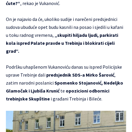
ćute?“
, rekao je Vukanović.
On je najavio da će, ukoliko sudije i narečeni predsjednici
sudova ubuduće opet budu kasnili na posao i sjedili u kafani
u toku radnog vremena,
„skupiti hiljadu ljudi, parkirati
kola ispred Palate pravde u Trebinju i blokirati cijeli
grad“.
Podršku uhapšenom Vukanoviću danas su ispred Policijske
uprave Trebinje dali
predsjednik SDS-a Mirko Šarović
,
zatim narodni poslanici
Spomenko Stojanović, Nedeljko
Glamočak i Ljubiša Krunić
te
opozicioni odbornici
trebinjske Skupštine
i građani Trebinja i Bileće.