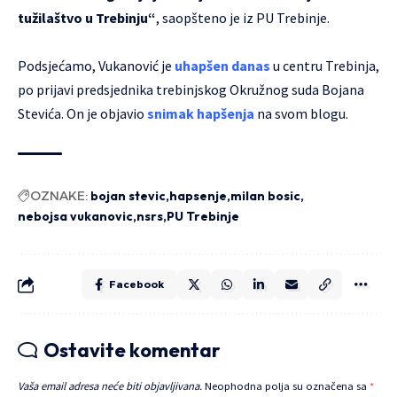
tužilaštvo u Trebinju“
, saopšteno je iz PU Trebinje.
Podsjećamo, Vukanović je
uhapšen danas
u centru Trebinja,
po prijavi predsjednika trebinjskog Okružnog suda Bojana
Stevića. On je objavio
snimak hapšenja
na svom blogu.
OZNAKE:
bojan stevic
hapsenje
milan bosic
nebojsa vukanovic
nsrs
PU Trebinje
Facebook
Ostavite komentar
Vaša email adresa neće biti objavljivana.
Neophodna polja su označena sa
*