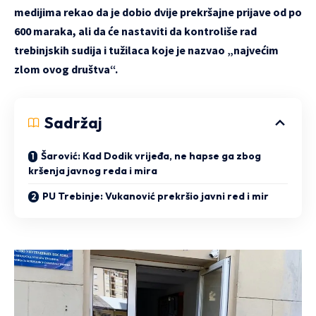
medijima rekao da je dobio dvije prekršajne prijave od po
600 maraka, ali da će nastaviti da kontroliše rad
trebinjskih sudija i tužilaca koje je nazvao „najvećim
zlom ovog društva“.
Sadržaj
Šarović: Kad Dodik vrijeđa, ne hapse ga zbog
kršenja javnog reda i mira
PU Trebinje: Vukanović prekršio javni red i mir