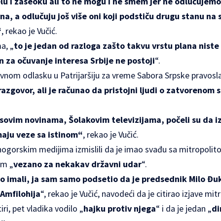
u i zaseoku ali to ne mogu i ne smem jer ne odlučujemo
na, a odlučuju još više oni koji podstiču drugu stanu na 
“
, rekao je Vučić.
a, „
to je jedan od razloga zašto takvu vrstu plana niste
n za očuvanje interesa Srbije ne postoji
“.
avnom odlasku u Patrijaršiju za vreme Sabora Srpske pravosla
 razgovor, ali je računao da pristojni ljudi o zatvorenom
lsovim novinama, Šolakovim televizijama, počeli su da izl
maju veze sa istinom“
, rekao je Vučić.
rnogorskim medijima izmislili da je imao svađu sa mitropoli
em „
vezano za nekakav državni udar
“.
 imali, ja sam samo podsetio da je predsednik Milo Đu
 Amfilohija
“, rekao je Vučić, navodeći da je citirao izjave mit
iri, pet vladika vodilo „
hajku protiv njega
“ i da je jedan „
di