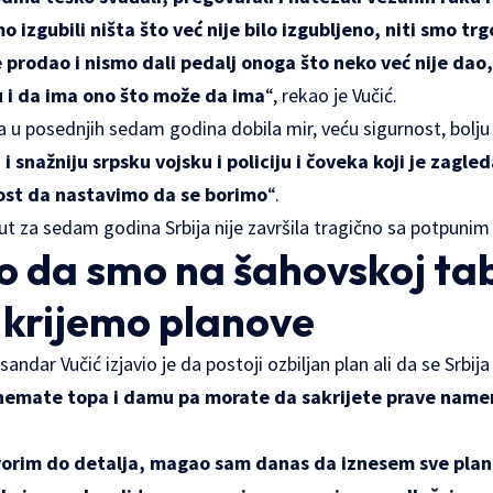
izgubili ništa što već nije bilo izgubljeno, niti smo trgo
 prodao i nismo dali pedalj onoga što neko već nije dao
u i da ima ono što može da ima
“, rekao je Vučić.
ja u posednjih sedam godina dobila mir, veću sigurnost, bolju
u i snažniju srpsku vojsku i policiju i čoveka koji je zagl
st da nastavimo da se borimo
“.
put za sedam godina Srbija nije završila tragično sa potpun
o da smo na šahovskoj tab
 krijemo planove
andar Vučić izjavio je da postoji ozbiljan plan ali da se Srbija
 nemate topa i damu pa morate da sakrijete prave namer
orim do detalja, magao sam danas da iznesem sve plan