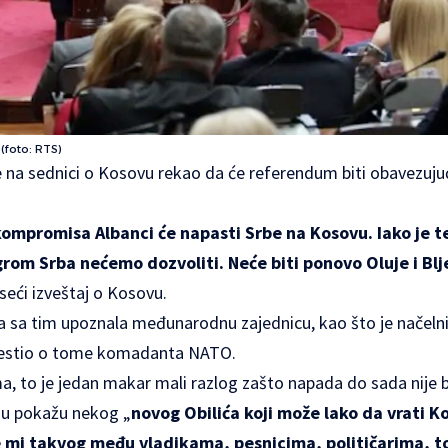
 (foto: RTS)
je na sednici o Kosovu rekao da će referendum biti obavezujući
ompromisa Albanci će napasti Srbe na Kosovu. Iako je t
om Srba nećemo dozvoliti. Neće biti ponovo Oluje i Blj
seći izveštaj o Kosovu.
ija sa tim upoznala međunarodnu zajednicu, kao što je načeln
avestio o tome komadanta NATO.
, to je jedan makar mali razlog zašto napada do sada nije b
mu pokažu nekog „
novog Obilića koji može lako da vrati 
 mi takvog među vladikama, pesnicima, političarima, tog