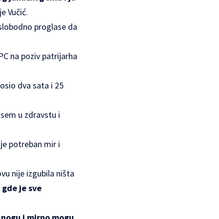
je Vučić.
a slobodno proglase da
PC na poziv patrijarha
nosio dva sata i 25
 sem u zdravstu i
je potreban mir i
u nije izgubila ništa
gde je sve
i nogu i mirno mogu