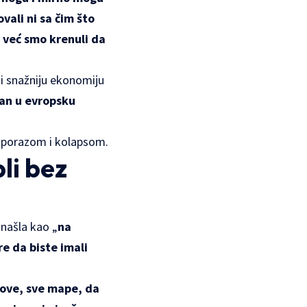
vali ni sa čim što
, već smo krenuli da
 i snažniju ekonomiju
edan u evropsku
im porazom i kolapsom.
li bez
 našla kao „
na
e da biste imali
ove, sve mape, da