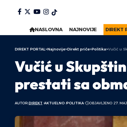
NASLOVNA
NAJNOVIJE
DIREKT 
DIREKT PORTAL
>
Najnovije
>
Direkt priče
>
Politika
>
Vučić u S
Vučić u Skupštin
prestati sa obm
AUTOR:
DIREKT
AKTUELNO
POLITIKA
OBJAVLJENO 27. MAJ