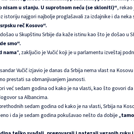
 to nisam u stanju. U suprotnom neću (se skloniti)“
, rekao 
z istoriju najgori najbolje proglašavali za izdajnike i da nek
srpsku reč Kosovo“.
e došao u Skupštinu Srbije da kaže istinu kao što je došao u S
gde smo“.
ed nama
“, zaključio je Vučić koji je u parlamentu izveštaj pod
sandar Vučič izjavio je danas da Srbija nema vlast na Kosovu
bno prestati sa obmanjivanjem javnosti.
ri već sedam godina od kako je na vlasti, kao što govori da 
 dogovor sa Albancima.
 prethodnih sedam godina od kako je na vlasti, Srbija na Kosov
bljeno i da je sedam godina pokušavao nešto da dobije „
tamo 
ina teško svađali, pregovarali i natezali vezanih ruku 