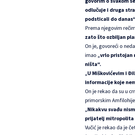
govorim o svakom sel
odlučuje i druga stra
podsticali do danas
Prema njegovim rečim
zato što ozbiljan pla
On je, govoreći o ned
imao „
vrlo pristojan
ništa“.
„
U Miškovićevim i Đi
informacije koje ne
On je rekao da su u c
primorskim Amfilohij
„
Nikakvu svađu nismo
prijatelj mitropolita
Vučić je rekao da je čet