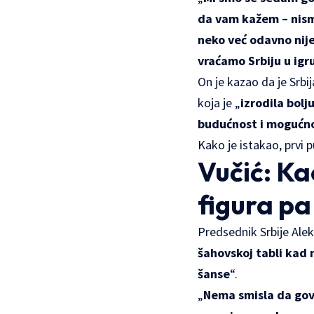
da vam kažem – nismo 
neko već odavno nije
vraćamo Srbiju u igr
On je kazao da je Srbi
koja je „
izrodila bolj
budućnost i mogućno
Kako je istakao, prvi 
Vučić: Ka
figura pa
Predsednik Srbije Aleks
šahovskoj tabli kad
šanse
“.
„
Nema smisla da gov