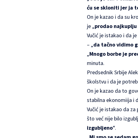
ću se skloniti jer ja
On je kazao i da su kro
je „
prodao najkuplju 
Vučić je istakao i da j
– „
da tačno vidimo 
„
Mnogo borbe je pr
minuta.
Predsednik Srbije Alek
školstvu i da je potre
On je kazao da to govo
stabilna ekonomiija i
Vučić je istakao da za
što već nije bilo izgu
izgubljeno
“.
„
Mi smo se sedam god