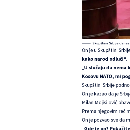
Skupština Srbije danas
On je u Skupštini Srbi
kako narod odluči“.
„
U slučaju da nema k
Kosovu NATO, mi pogr
Skupštini Srbije podno
On je kazao da je Srb
Milan Mojisilović ob
Prema njegovim rečima
On je pozvao sve da 
„
Gde je on? Pokažite