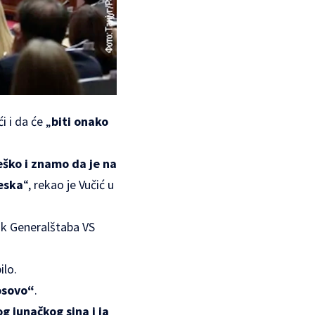
 i da će „
biti onako
eško i znamo da je na
eska
“, rekao je Vučić u
ik Generalštaba VS
ilo.
Kosovo“
.
 junačkog sina i ja