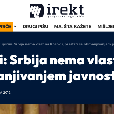
PRIČE
DRUGI PIŠU
MA, ŠTA KAŽETE
MIŠLJE
kupštini: Srbija nema vlast na Kosovu, prestati sa obmanjivanjem j
i: Srbija nema vla
anjivanjem javnost
A 2019.