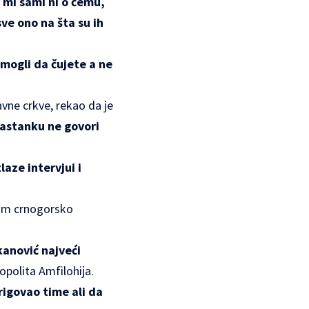
 mi sami ni o čemu,
sve ono na šta su ih
 mogli da čujete a ne
vne crkve, rekao da je
 sastanku ne govori
aze intervjui i
tom crnogorsko
kanović najveći
ropolita Amfilohija.
rigovao time ali da