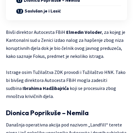
Dionica Poprikuše – Nemila
Saslušan je i Lasić
Bivši direktor Autocesta FBiH
Elmedin Voloder
, za kojeg je
Kantonalni sud u Zenici izdao nalog za hapšenje zbog niza
koruptivnih djela dok je bio čelnik ovog javnog preduzeća,
kako saznaje Fokus, predmet je nekoliko istraga.
Istrage osim Tužilaštva ZDK provodi i Tužilaštvo HNK. Tako
bi bivšeg direktora Autocesta FBiH mogla zadesiti
sudbina
Ibrahima Hadžibajrića
koji se procesuira zbog
mnoštva krivičnih djela.
Dionica Poprikuše – Nemila
Današnja operativna akcija pod nazivom „Landfill“ terete
njega i još nekoliko uposlenika Autocesta i drugih subjekata