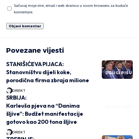
Sačuvaj moje ime, email i web stranicu u ovom browseru za buduće
komentare.
Povezane vijesti
STANIŠIĆEVA PIJACA:
Stanovništvu dijeli koke,
DRUGI PIŠU
porodična firma zbraja milione
DIREKT
SRBIJA:
Karleuša pjeva na “Danima
DRUGI PIŠU
šljive”: Budžet manifestacije
gotovo kao 200 tona šljive
DIREKT