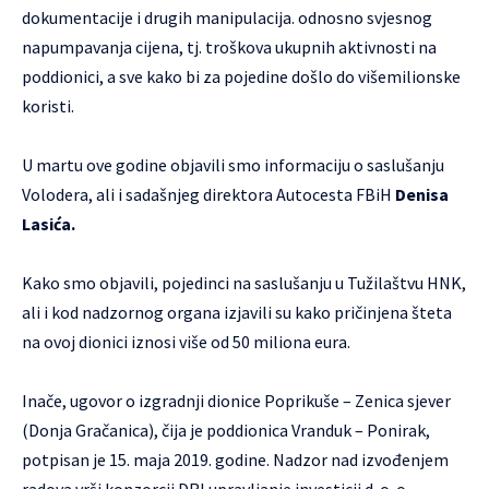
dokumentacije i drugih manipulacija. odnosno svjesnog
napumpavanja cijena, tj. troškova ukupnih aktivnosti na
poddionici, a sve kako bi za pojedine došlo do višemilionske
koristi.
U martu ove godine objavili smo
informaciju o saslušanju
Volodera
, ali i sadašnjeg direktora Autocesta FBiH
Denisa
Lasića.
Kako smo objavili, pojedinci na saslušanju u Tužilaštvu HNK,
ali i kod nadzornog organa izjavili su kako pričinjena šteta
na ovoj dionici iznosi više od 50 miliona eura.
Inače, ugovor o izgradnji dionice Poprikuše – Zenica sjever
(Donja Gračanica), čija je poddionica Vranduk – Ponirak,
potpisan je 15. maja 2019. godine. Nadzor nad izvođenjem
radova vrši konzorcij DRI upravljanje investicij d. o. o.