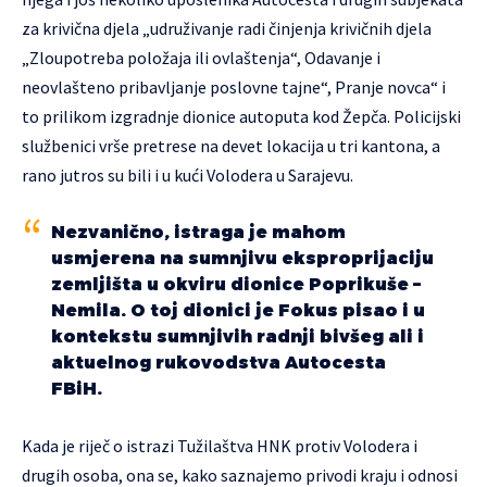
za krivična djela „udruživanje radi činjenja krivičnih djela
„Zloupotreba položaja ili ovlaštenja“, Odavanje i
neovlašteno pribavljanje poslovne tajne“, Pranje novca“ i
to prilikom izgradnje dionice autoputa kod Žepča. Policijski
službenici vrše pretrese na devet lokacija u tri kantona, a
rano jutros su bili i u kući
Volodera
u Sarajevu.
Nezvanično, istraga je mahom
usmjerena na sumnjivu eksproprijaciju
zemljišta u okviru dionice Poprikuše –
Nemila. O toj dionici je
Fokus
pisao i u
kontekstu sumnjivih radnji bivšeg ali i
aktuelnog rukovodstva Autocesta
FBiH.
Kada je riječ o istrazi Tužilaštva HNK protiv Volodera i
drugih osoba, ona se, kako saznajemo privodi kraju i odnosi