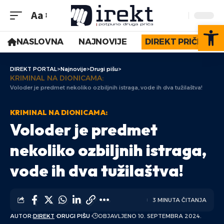
Aa
Op
NASLOVNA
NAJNOVIJE
DIREKT PRIČE
DIREKT PORTAL
>
Najnovije
>
Drugi pišu
>
KRIMINAL NA DIONICAMA:
Voloder je predmet nekoliko ozbiljnih istraga, vode ih dva tužilaštva!
KRIMINAL NA DIONICAMA:
Voloder je predmet
nekoliko ozbiljnih istraga,
vode ih dva tužilaštva!
3 MINUTA ČITANJA
AUTOR:
DIREKT
DRUGI PIŠU
OBJAVLJENO 10. SEPTEMBRA 2024.