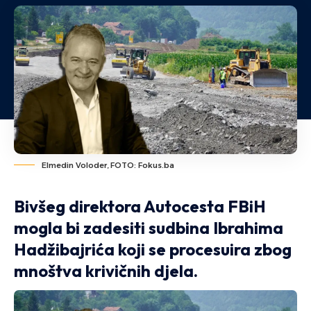
Elmedin Voloder, FOTO: Fokus.ba
Bivšeg direktora Autocesta FBiH
mogla bi zadesiti sudbina Ibrahima
Hadžibajrića koji se procesuira zbog
mnoštva krivičnih djela.