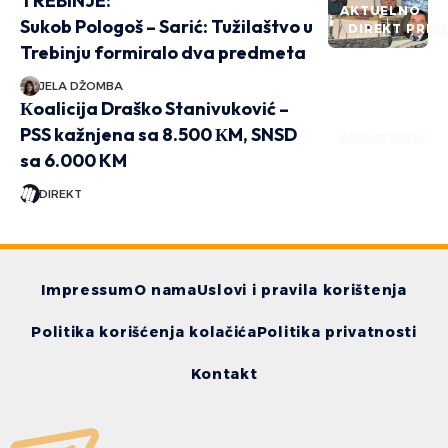
TREBINJE:
AKTUELNO
Sukob Pologoš – Sarić: Tužilaštvo u
DIREKT PRIČ
Trebinju formiralo dva predmeta
JELA DŽOMBA
Кoalicija Draško Stanivuković –
PSS kažnjena sa 8.500 КM, SNSD
DRUGI PIŠU
sa 6.000 KM
DIREKT
Impressum
O nama
Uslovi i pravila korištenja
Politika korišćenja kolačića
Politika privatnosti
Kontakt