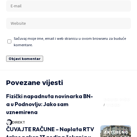
Sačuvaj moje ime, email i web stranicu u ovom browseru za buduće
komentare.
Povezane vijesti
Fizički napadnuta novinarka BN-
DRUGI PIŠU
a u Podnovlju: Jako sam
VIDEO
uznemirena
DIREKT
ČUVAJTE RAČUNE – Naplata RTV
AKTUELNO