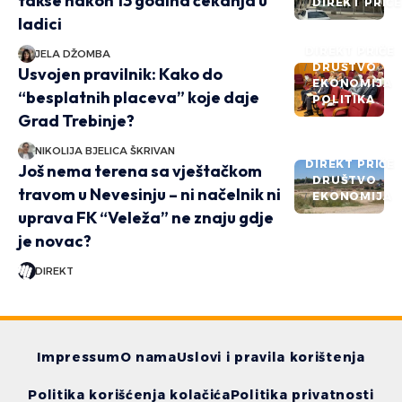
takse nakon 13 godina čekanja u
DIREKT PRIČ
ladici
DIREKT PRIČE
JELA DŽOMBA
DRUŠTVO
Usvojen pravilnik: Kako do
EKONOMIJA
“besplatnih placeva” koje daje
POLITIKA
Grad Trebinje?
NIKOLIJA BJELICA ŠKRIVAN
DIREKT PRIČE
Još nema terena sa vještačkom
DRUŠTVO
travom u Nevesinju – ni načelnik ni
EKONOMIJA
uprava FK “Veleža” ne znaju gdje
je novac?
DIREKT
Impressum
O nama
Uslovi i pravila korištenja
Politika korišćenja kolačića
Politika privatnosti