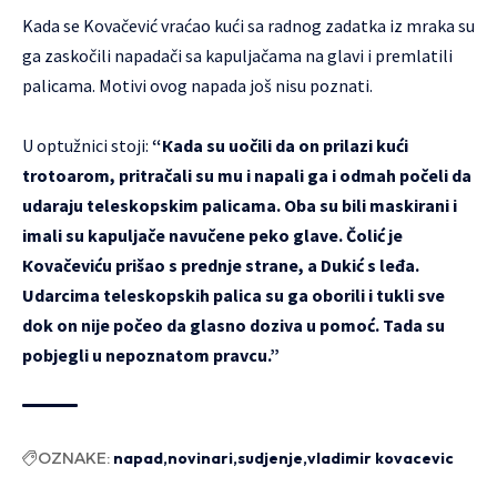
Kada se Kovačević vraćao kući sa radnog zadatka iz mraka su
ga zaskočili napadači sa kapuljačama na glavi i premlatili
palicama. Motivi ovog napada još nisu poznati.
U optužnici stoji:
“Кada su uočili da on prilazi kući
trotoarom, pritračali su mu i napali ga i odmah počeli da
udaraju teleskopskim palicama. Oba su bili maskirani i
imali su kapuljače navučene peko glave. Čolić je
Кovačeviću prišao s prednje strane, a Dukić s leđa.
Udarcima teleskopskih palica su ga oborili i tukli sve
dok on nije počeo da glasno doziva u pomoć. Tada su
pobjegli u nepoznatom pravcu.”
OZNAKE:
napad
novinari
sudjenje
vladimir kovacevic