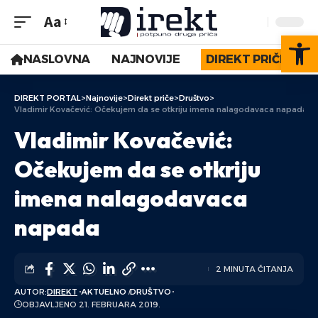
Aa
Op
NASLOVNA
NAJNOVIJE
DIREKT PRIČE
DIREKT PORTAL
>
Najnovije
>
Direkt priče
>
Društvo
>
Vladimir Kovačević: Očekujem da se otkriju imena nalagodavaca napada
Vladimir Kovačević:
Očekujem da se otkriju
imena nalagodavaca
napada
2 MINUTA ČITANJA
AUTOR:
DIREKT
AKTUELNO
DRUŠTVO
OBJAVLJENO 21. FEBRUARA 2019.