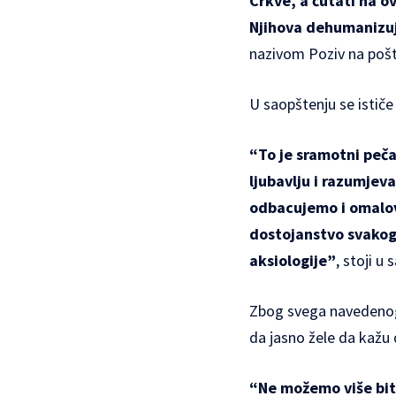
Crkve, a ćutati na ov
Njihova dehumanizuj
nazivom
Poziv na pošt
U saopštenju se ističe
“To je sramotni peča
ljubavlju i razumjeva
odbacujemo i omalov
dostojanstvo svakog 
aksiologije”
, stoji u
Zbog svega navedenog,
da jasno žele da kažu 
“Ne možemo više biti