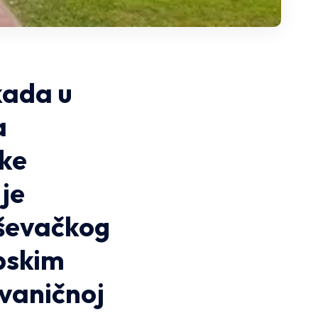
kada u
a
ske
je
uševačkog
rpskim
zvaničnoj