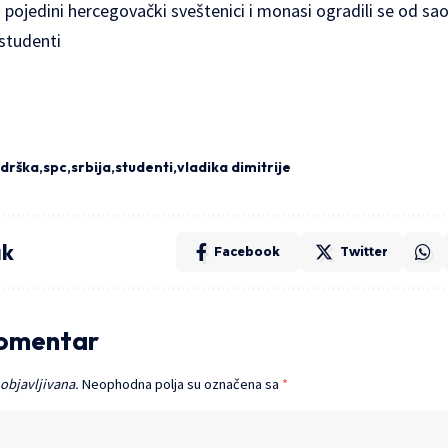
I pojedini hercegovački sveštenici i monasi ogradili se od sa
 studenti
drška
spc
srbija
studenti
vladika dimitrije
ak
Facebook
Twitter
komentar
 objavljivana.
Neophodna polja su označena sa
*