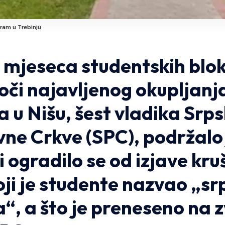
ram u Trebinju
 mjeseca studentskih blo
 uoči najavljenog okupljanj
 u Nišu, šest vladika Srp
ne Crkve (SPC), podržalo 
i ogradilo se od izjave kr
oji je studente nazvao „s
, a što je preneseno na 