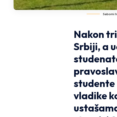
Saborni h
Nakon tri
Srbiji, a
studenata
pravoslav
studente 
vladike k
ustašama“