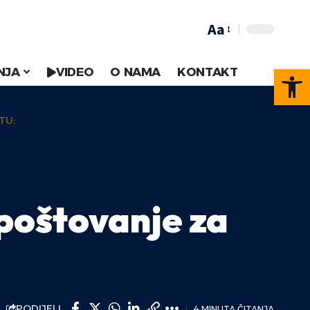
Aa
Op
NJA
VIDEO
O NAMA
KONTAKT
TU:
 poštovanje za
PODIJELI
4 MINUTA ČITANJA