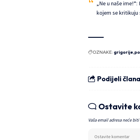
„Ne u naše ime!“: 
kojem se kritikuju
OZNAKE:
grigorije
po
Podijeli član
Ostavite 
Vaša email adresa neće biti