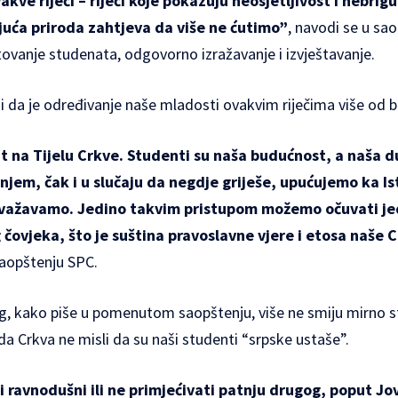
akve riječi – riječi koje pokazuju neosjetljivost i nebrigu
uća priroda zahtjeva da više ne ćutimo”
, navodi se u sa
ovanje studenata, odgovorno izražavanje i izvještavanje
.
 i da je određivanje naše mladosti ovakvim riječima više od b
t na Tijelu Crkve. Studenti su naša budućnost, a naša du
njem, čak i u slučaju da negdje griješe, upućujemo ka Ist
ažavamo. Jedino takvim pristupom možemo očuvati jed
čovjeka, što je suština pravoslavne vjere i etosa naše 
 saopštenju SPC.
 kako piše u pomenutom saopštenju, više ne smiju mirno sta
da Crkva ne misli da su naši studenti “srpske ustaše”.
 ravnodušni ili ne primjećivati patnju drugog, poput Jov