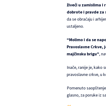
živeći u zamislima i 
dobrote i pravde za
da se obraćaju i arhi
ustaljeno.
“Molimo i da se napo
Pravoslavne Crkve, j
majčinsku brigu”
, n
Inače, ranije je, kako
pravoslavne crkve
, u 
Pomenuto saopštenje j
glasno, za poruke iz s