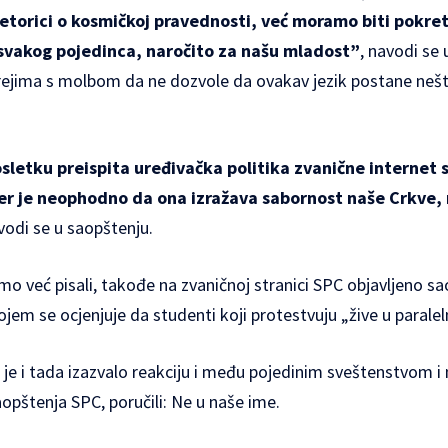
retorici o kosmičkoj pravednosti, već moramo biti pokreta
 svakog pojedinca, naročito za našu mladost”
, navodi se 
jerejima s molbom da ne dozvole da ovakav jezik postane neš
sletku preispita uređivačka politika zvanične internet 
er je neophodno da ona izražava sabornost naše Crkve, n
avodi se u saopštenju.
 smo već pisali, takođe na zvaničnoj stranici SPC objavljeno
sa
kojem se ocjenjuje da studenti koji protestvuju „žive u paral
e i tada izazvalo reakciju i među pojedinim sveštenstvom 
aopštenja SPC, poručili: Ne u naše ime.