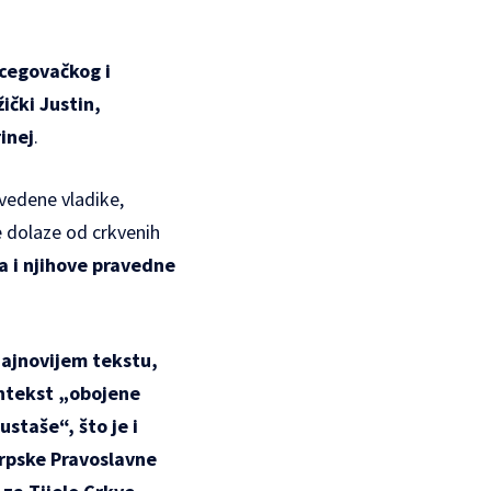
cegovačkog i
ički Justin,
inej
.
vedene vladike,
e dolaze od crkvenih
a i njihove pravedne
najnovijem tekstu,
kontekst „obojene
ustaše“, što je i
Srpske Pravoslavne