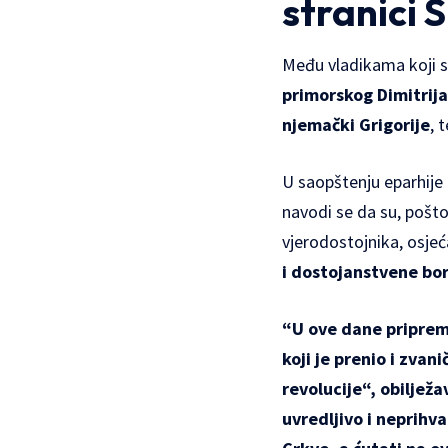
stranici 
Među vladikama koji s
primorskog Dimitrija
njemački Grigorije
, 
U saopštenju eparhije
navodi se da su, pošto
vjerodostojnika, osjeć
i dostojanstvene bor
“U ove dane pripreme
koji je prenio i zva
revolucije“, obilježa
uvredljivo i neprihv