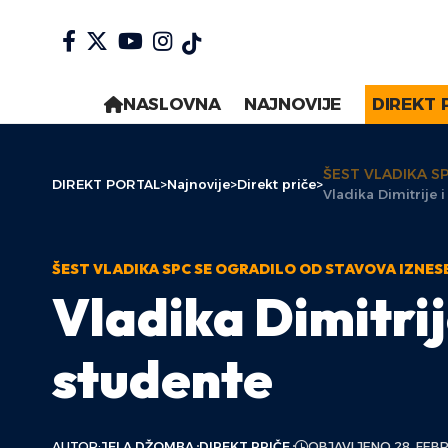
NASLOVNA
NAJNOVIJE
DIREKT 
ŠEST VLADIKA S
DIREKT PORTAL
>
Najnovije
>
Direkt priče
>
Vladika Dimitrije 
ŠEST VLADIKA SPC SE OGRADILO OD STAVOVA IZNES
Vladika Dimitrij
studente
AUTOR:
JELA DŽOMBA
DIREKT PRIČE
OBJAVLJENO 28. FEB