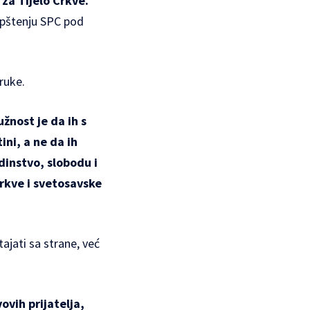
 za Tijelo Crkve.
opštenju SPC pod
ruke.
žnost je da ih s
ini, a ne da ih
instvo, slobodu i
Crkve i svetosavske
jati sa strane, već
ovih prijatelja,