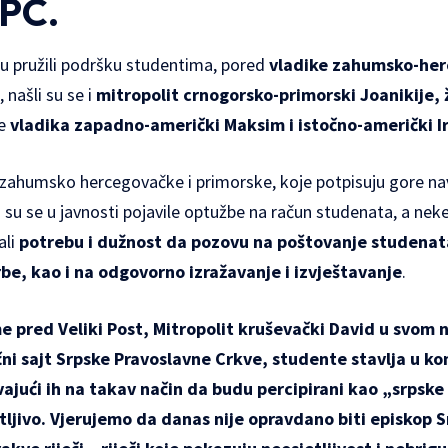
SPC.
u pružili podršku studentima, pored
vladike zahumsko-her
, našli su se i
mitropolit crnogorsko-primorski Joanikije, ž
te
vladika zapadno-američki Maksim i istočno-američki Ir
 zahumsko hercegovačke i primorske, koje potpisuju gore na
 su se u javnosti pojavile optužbe na račun studenata, a nek
ali
potrebu i dužnost da pozovu na poštovanje studenat
be, kao i na odgovorno izražavanje i izvještavanje
.
 pred Veliki Post, Mitropolit kruševački David u svom 
nični sajt Srpske Pravoslavne Crkve, studente stavlja u 
vajući ih na takav način da budu percipirani kao „srpske 
atljivo. Vjerujemo da danas nije opravdano biti episkop 