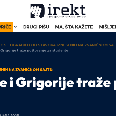
PRIČE
DRUGI PIŠU
MA, ŠTA KAŽETE
MIŠLJE
PC SE OGRADILO OD STAVOVA IZNESENIH NA ZVANIČNOM SAJ
i Grigorije traže poštovanje za studente
ENIH NA ZVANIČNOM SAJTU:
e i Grigorije traže
RUARA 2025.