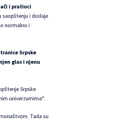
či i pratioci
u saopštenju i dodaje
to normalno i
stranice Srpske
jen glas i njenu
opštenje Srpske
elnim univerzumima“.
i monaštvom. Tada su