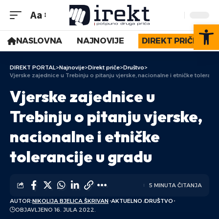
Aa
Op
NASLOVNA
NAJNOVIJE
DIREKT PRIČE
DIREKT PORTAL
>
Najnovije
>
Direkt priče
>
Društvo
>
Vjerske zajednice u Trebinju o pitanju vjerske, nacionalne i etničke toleranc
Vjerske zajednice u
Trebinju o pitanju vjerske,
nacionalne i etničke
tolerancije u gradu
5 MINUTA ČITANJA
AUTOR:
NIKOLIJA BJELICA ŠKRIVAN
AKTUELNO
DRUŠTVO
OBJAVLJENO 16. JULA 2022.