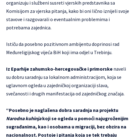
organizuju i službeni susreti vjerskih predstavnika sa
Komisijom za vjerska pitanja, kako bi oni lično iznijeli svoje
stavove i razgovarali o eventualnim problemima i
potrebama zajednica.
Ističu da posebno pozitivnom ambijentu doprinosi rad
Međureligijskog vijeća BiH koji ima odjel u Trebinju.
Iz Eparhije zahumsko-hercegovačke i primorske
naveli
su dobru saradnju sa lokalnom administracijom, koja se
uglavnom ogleda u zajedničkoj organizaciji slava,
svečanosti i drugih manifestacija od zajedničkog značaja.
“Posebno je naglašena dobra saradnja na projektu
Narodna kuhinja
koji se ogleda u pomoći najugroženijim
sugrađanima, kao i osobama u migraciji, bez obzira na
nacionalnost. Postoje i pitanja koja se tek trebaju