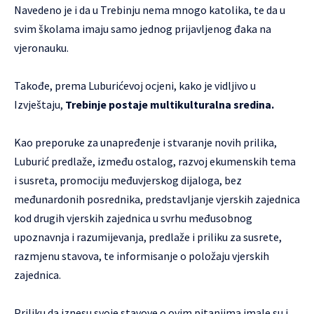
Navedeno je i da u Trebinju nema mnogo katolika, te da u
svim školama imaju samo jednog prijavljenog đaka na
vjeronauku.
Takođe, prema Luburićevoj ocjeni, kako je vidljivo u
Izvještaju,
Trebinje postaje multikulturalna sredina.
Kao preporuke za unapređenje i stvaranje novih prilika,
Luburić predlaže, između ostalog, razvoj ekumenskih tema
i susreta, promociju međuvjerskog dijaloga, bez
međunardonih posrednika, predstavljanje vjerskih zajednica
kod drugih vjerskih zajednica u svrhu međusobnog
upoznavnja i razumijevanja, predlaže i priliku za susrete,
razmjenu stavova, te informisanje o položaju vjerskih
zajednica.
Priliku da iznesu svoje stavove o ovim pitanjima imale su i