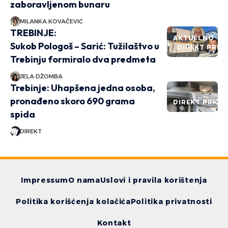
zaboravljenom bunaru
MILANKA KOVAČEVIĆ
TREBINJE:
AKTUELNO
Sukob Pologoš – Sarić: Tužilaštvo u
DIREKT PRIČ
Trebinju formiralo dva predmeta
JELA DŽOMBA
Trebinje: Uhapšena jedna osoba,
pronađeno skoro 690 grama
DIREKT PRIČE
spida
DIREKT
Impressum
O nama
Uslovi i pravila korištenja
Politika korišćenja kolačića
Politika privatnosti
Kontakt