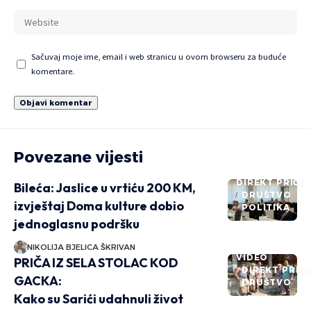
Sačuvaj moje ime, email i web stranicu u ovom browseru za buduće
komentare.
Povezane vijesti
DIREKT PRIČE
Bileća: Jaslice u vrtiću 200 KM,
DRUŠTVO
izvještaj Doma kulture dobio
POLITIKA
jednoglasnu podršku
NIKOLIJA BJELICA ŠKRIVAN
VIDEO
PRIČA IZ SELA STOLAC KOD
DIREKT PRIČ
GACKA:
DRUŠTVO
Kako su Sarići udahnuli život