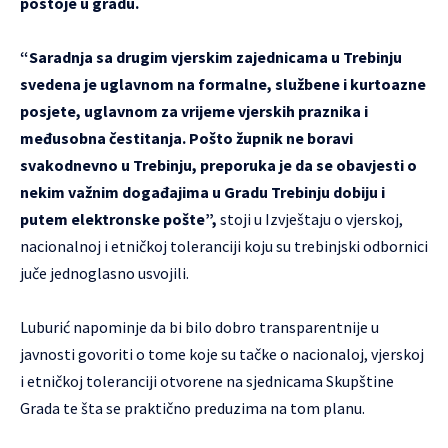
postoje u gradu.
“Saradnja sa drugim vjerskim zajednicama u Trebinju
svedena je uglavnom na formalne, službene i kurtoazne
posjete, uglavnom za vrijeme vjerskih praznika i
međusobna čestitanja. Pošto župnik ne boravi
svakodnevno u Trebinju, preporuka je da se obavjesti o
nekim važnim događajima u Gradu Trebinju dobiju i
putem elektronske pošte”,
stoji u Izvještaju o vjerskoj,
nacionalnoj i etničkoj toleranciji koju su trebinjski odbornici
juče jednoglasno usvojili.
Luburić napominje da bi bilo dobro transparentnije u
javnosti govoriti o tome koje su tačke o nacionaloj, vjerskoj
i etničkoj toleranciji otvorene na sjednicama Skupštine
Grada te šta se praktično preduzima na tom planu.