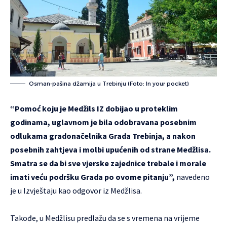
Osman-pašina džamija u Trebinju (Foto: In your pocket)
“Pomoć koju je Medžils IZ dobijao u proteklim
godinama, uglavnom je bila odobravana posebnim
odlukama gradonačelnika Grada Trebinja, a nakon
posebnih zahtjeva i molbi upućenih od strane Medžlisa.
Smatra se da bi sve vjerske zajednice trebale i morale
imati veću podršku Grada po ovome pitanju”,
navedeno
je u Izvještaju kao odgovor iz Medžlisa.
Takođe, u Medžlisu predlažu da se s vremena na vrijeme